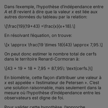
Dans l’exemple, l’hypothèse d’indépendance entre
A
et
B
revient à dire que la valeur
x
est liée aux
autres données du tableau par la relation:
\[\frac{19}{19+43} =\frac{x}{x+18}.\]
En résolvant l’équation, on trouve:
\[x \approx \frac{19 \times 18}{43} \approx 7,95.\]
On peut donc estimer le nombre total de cerfs
dans le territoire Renard-Cormoran à:
\[43 + 19 + 18 + 7,95 = 87,95\: \text{cerfs.}\]
En biométrie, cette façon d’attribuer une valeur à
x
est appelée « l’estimateur de Petersen ». C’est
une solution raisonnable, mais seulement dans la
mesure où l’hypothèse d’indépendance entre les
observateurs est digne de foi.
Pour valider cette hypothèse, l’approche