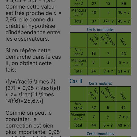
à 4,44 + 3,5 = 7,94.
Comme cette valeur
est très proche de
x
=
7,95, elle donne du
crédit à l’hypothèse
d’indépendance entre
les observateurs.
Si on répète cette
démarche dans le cas
II, on obtient cette
fois:
\[y=\frac{5 \times 7}
{37} = 0,95 \: \text{et}
\: z= \frac{11 \times
14}{6}=25,67.\]
Comme on peut le
constater, la
correction est bien
plus importante: 0,95