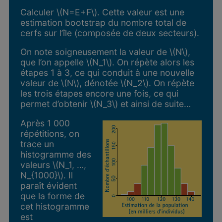
Calculer \(N=E+F\). Cette valeur est une
estimation bootstrap du nombre total de
cerfs sur l’île (composée de deux secteurs).
On note soigneusement la valeur de \(N\),
que l’on appelle \(N_1\). On répète alors les
étapes 1 à 3, ce qui conduit à une nouvelle
valeur de \(N\), dénotée \(N_2\). On répète
les trois étapes encore une fois, ce qui
permet d’obtenir \(N_3\) et ainsi de suite…
Après 1 000
répétitions, on
trace un
histogramme des
valeurs \(N_1, …,
N_{1000}\). Il
paraît évident
que la forme de
cet histogramme
est