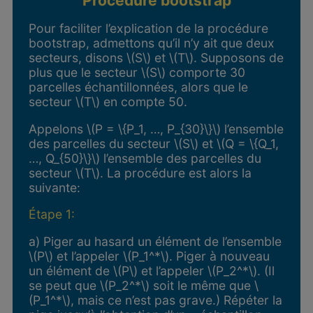
Procédure bootstrap
Pour faciliter l’explication de la procédure
bootstrap, admettons qu’il n’y ait que deux
secteurs, disons \(S\) et \(T\). Supposons de
plus que le secteur \(S\) comporte 30
parcelles échantillonnées, alors que le
secteur \(T\) en compte 50.
Appelons \(P = \{P_1, …, P_{30}\}\) l’ensemble
des parcelles du secteur \(S\) et \(Q = \{Q_1,
…, Q_{50}\}\) l’ensemble des parcelles du
secteur \(T\). La procédure est alors la
suivante:
Étape 1:
a) Piger au hasard un élément de l’ensemble
\(P\) et l’appeler \(P_1^*\). Piger à nouveau
un élément de \(P\) et l’appeler \(P_2^*\). (Il
se peut que \(P_2^*\) soit le même que \
(P_1^*\), mais ce n’est pas grave.) Répéter la