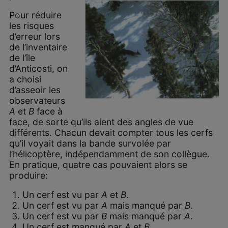
Pour réduire
les risques
d’erreur lors
de l’inventaire
de l’île
d’Anticosti, on
a choisi
d’asseoir les
observateurs
A
et
B
face à
face, de sorte qu’ils aient des angles de vue
différents. Chacun devait compter tous les cerfs
qu’il voyait dans la bande survolée par
l’hélicoptère, indépendamment de son collègue.
En pratique, quatre cas pouvaient alors se
produire:
Un cerf est vu par
A
et
B
.
Un cerf est vu par
A
mais manqué par
B
.
Un cerf est vu par
B
mais manqué par
A
.
Un cerf est manqué par
A
et
B
.