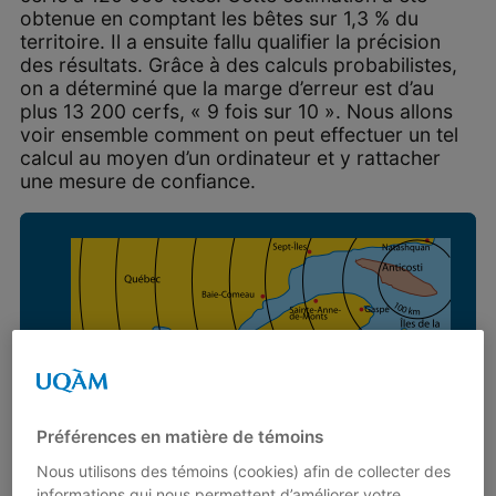
obtenue en comptant les bêtes sur 1,3 % du
territoire. Il a ensuite fallu qualifier la précision
des résultats. Grâce à des calculs probabilistes,
on a déterminé que la marge d’erreur est d’au
plus 13 200 cerfs, « 9 fois sur 10 ». Nous allons
voir ensemble comment on peut effectuer un tel
calcul au moyen d’un ordinateur et y rattacher
une mesure de confiance.
Préférences en matière de témoins
Nous utilisons des témoins (cookies) afin de collecter des
informations qui nous permettent d’améliorer votre