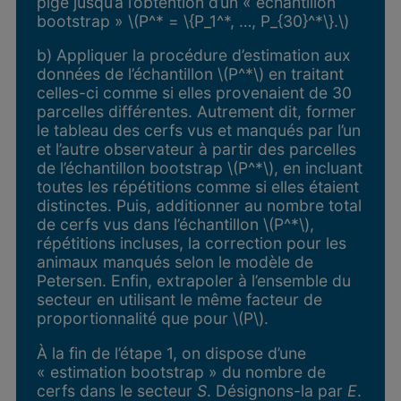
pige jusqu’à l’obtention d’un « échantillon
bootstrap » \(P^* = \{P_1^*, …, P_{30}^*\}.\)
b) Appliquer la procédure d’estimation aux
données de l’échantillon \(P^*\) en traitant
celles-ci comme si elles provenaient de 30
parcelles différentes. Autrement dit, former
le tableau des cerfs vus et manqués par l’un
et l’autre observateur à partir des parcelles
de l’échantillon bootstrap \(P^*\), en incluant
toutes les répétitions comme si elles étaient
distinctes. Puis, additionner au nombre total
de cerfs vus dans l’échantillon \(P^*\),
répétitions incluses, la correction pour les
animaux manqués selon le modèle de
Petersen. Enfin, extrapoler à l’ensemble du
secteur en utilisant le même facteur de
proportionnalité que pour \(P\).
À la fin de l’étape 1, on dispose d’une
« estimation bootstrap » du nombre de
cerfs dans le secteur
S
. Désignons-la par
E
.