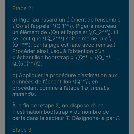
Étape 2:
a) Piger au hasard un élément de l’ensemble
\(Q\) et l’appeler \(Q_1^*\). Piger à nouveau
un élément de \(Q\) et l’appeler \(Q_2^*\). (Il
se peut que \(Q_2^*\) soit le même que \
(Q_1^*\), car la pige est faite avec remise.)
Procéder ainsi jusqu’à l’obtention d’un
« échantillon bootstrap » \(Q^* = \{Q_1^*, …,
Q_{50}^*\}\).
b) Appliquer la procédure d’estimation aux
données de l’échantillon \(Q^*\), en
procédant comme à l’étape 1
b
,
mutatis
mutandis
.
À la fin de l’étape 2, on dispose d’une
« estimation bootstrap » du nombre de
cerfs dans le secteur
T
. Désignons-la par
F
.
Étape 3: