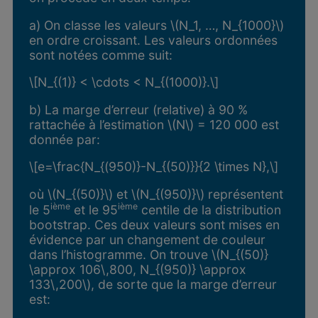
a) On classe les valeurs \(N_1, …, N_{1000}\)
en ordre croissant. Les valeurs ordonnées
sont notées comme suit:
\[N_{(1)} < \cdots < N_{(1000)}.\]
b) La marge d’erreur (relative) à 90 %
rattachée à l’estimation \(N\) = 120 000 est
donnée par:
\[e=\frac{N_{(950)}-N_{(50)}}{2 \times N},\]
où \(N_{(50)}\) et \(N_{(950)}\) représentent
ième
ième
le 5
et le 95
centile de la distribution
bootstrap. Ces deux valeurs sont mises en
évidence par un changement de couleur
dans l’histogramme. On trouve \(N_{(50)}
\approx 106\,800, N_{(950)} \approx
133\,200\), de sorte que la marge d’erreur
est: