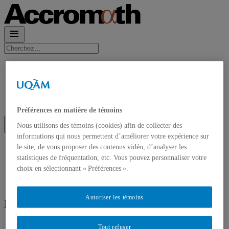
Rechercher :
Accueil
À propos
Accrom\(\alpha\)th en PDF
Contact et Abonnements
Abonnement à l’infolettre
Préférences en matière de témoins
Nous utilisons des témoins (cookies) afin de collecter des
informations qui nous permettent d’améliorer votre expérience sur
Accueil
le site, de vous proposer des contenus vidéo, d’analyser les
À propos
statistiques de fréquentation, etc. Vous pouvez personnaliser votre
Accrom\(\alpha\)th en PDF
choix en sélectionnant « Préférences ».
Contact et Abonnements
Abonnement à l’infolettre
Autoriser les témoins
Écrit par
Serge Provost
Tout refuser