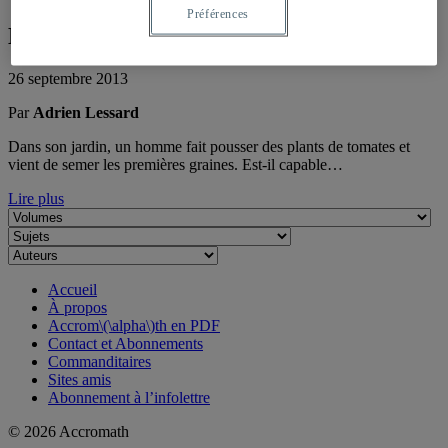
Préférences
L-systèmes: les équations des plantes
26 septembre 2013
Par
Adrien Lessard
Dans son jardin, un homme fait pousser des plants de tomates et
vient de semer les premières graines. Est-il capable…
Lire plus
Accueil
À propos
Accrom\(\alpha\)th en PDF
Contact et Abonnements
Commanditaires
Sites amis
Abonnement à l’infolettre
© 2026 Accromath