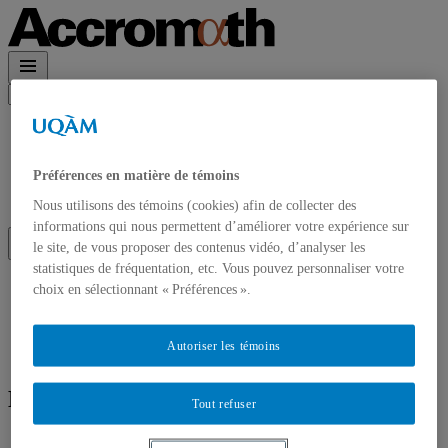
Rechercher :
Accueil
À propos
Accrom\(\alpha\)th en PDF
Préférences en matière de témoins
Contact et Abonnements
Abonnement à l’infolettre
Nous utilisons des témoins (cookies) afin de collecter des
informations qui nous permettent d’améliorer votre expérience sur
le site, de vous proposer des contenus vidéo, d’analyser les
statistiques de fréquentation, etc. Vous pouvez personnaliser votre
Accueil
choix en sélectionnant « Préférences ».
À propos
Accrom\(\alpha\)th en PDF
Contact et Abonnements
Autoriser les témoins
Abonnement à l’infolettre
Écrit par
Adrien Lessard
Tout refuser