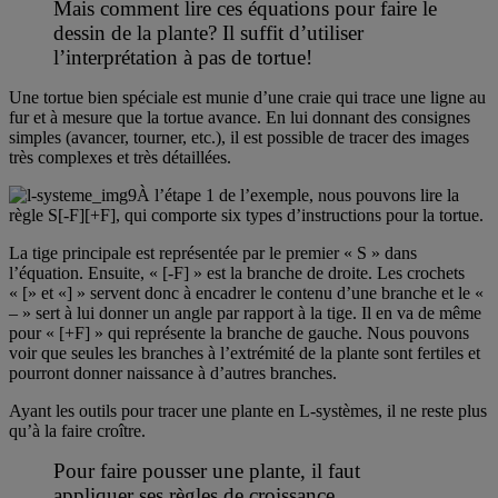
Mais comment lire ces équations pour faire le
dessin de la plante? Il suffit d’utiliser
l’interprétation à pas de tortue!
Une tortue bien spéciale est munie d’une craie qui trace une ligne au
fur et à mesure que la tortue avance. En lui donnant des consignes
simples (avancer, tourner, etc.), il est possible de tracer des images
très complexes et très détaillées.
À l’étape 1 de l’exemple, nous pouvons lire la
règle S[-F][+F], qui comporte six types d’instructions pour la tortue.
La tige principale est représentée par le premier « S » dans
l’équation. Ensuite, « [-F] » est la branche de droite. Les crochets
« [» et «] » servent donc à encadrer le contenu d’une branche et le «
– » sert à lui donner un angle par rapport à la tige. Il en va de même
pour « [+F] » qui représente la branche de gauche. Nous pouvons
voir que seules les branches à l’extrémité de la plante sont fertiles et
pourront donner naissance à d’autres branches.
Ayant les outils pour tracer une plante en L-systèmes, il ne reste plus
qu’à la faire croître.
Pour faire pousser une plante, il faut
appliquer ses règles de croissance