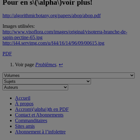
Pour en s
\(\alpha\)
voir
plus
!
http://algorithmicbotany.org/papers/abop/abop.pdf
Images utilisées:
http://www.visoflora.com/images/original/visoterra-branche-de-
sapin-pectine-65.jpg
http://i44.servimg.com/u/f44/16/14/96/09/00615.jpg
PDF
Voir page
Problèmes
.
↩
Accueil
À propos
Accrom\(\alpha\)th en PDF
Contact et Abonnements
Commanditaires
Sites amis
Abonnement à l’infolettre