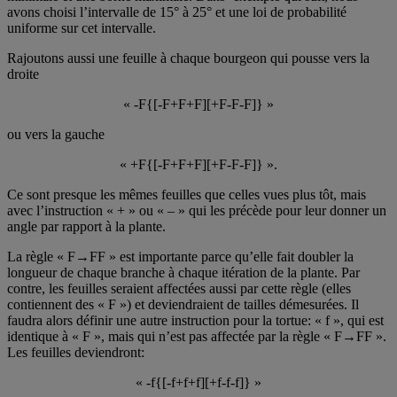
avons choisi l’intervalle de 15° à 25° et une loi de probabilité
uniforme sur cet intervalle.
Rajoutons aussi une feuille à chaque bourgeon qui pousse vers la
droite
« -F{[-F+F+F][+F-F-F]} »
ou vers la gauche
« +F{[-F+F+F][+F-F-F]} ».
Ce sont presque les mêmes feuilles que celles vues plus tôt, mais
avec l’instruction « + » ou « – » qui les précède pour leur donner un
angle par rapport à la plante.
La règle « F→FF » est importante parce qu’elle fait doubler la
longueur de chaque branche à chaque itération de la plante. Par
contre, les feuilles seraient affectées aussi par cette règle (elles
contiennent des « F ») et deviendraient de tailles démesurées. Il
faudra alors définir une autre instruction pour la tortue: « f », qui est
identique à « F », mais qui n’est pas affectée par la règle « F→FF ».
Les feuilles deviendront:
« -f{[-f+f+f][+f-f-f]} »