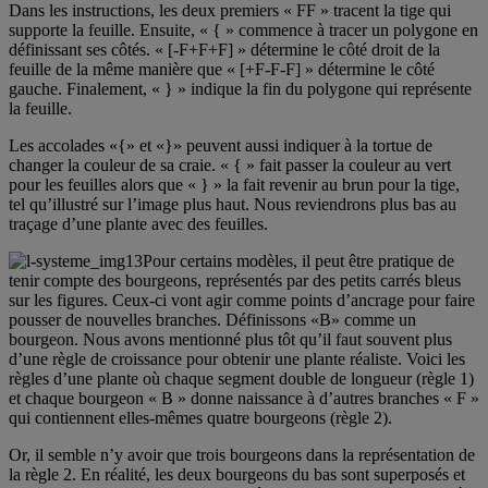
Dans les instructions, les deux premiers « FF » tracent la tige qui
supporte la feuille. Ensuite, « { » commence à tracer un polygone en
définissant ses côtés. « [-F+F+F] » détermine le côté droit de la
feuille de la même manière que « [+F-F-F] » détermine le côté
gauche. Finalement, « } » indique la fin du polygone qui représente
la feuille.
Les accolades «{» et «}» peuvent aussi indiquer à la tortue de
changer la couleur de sa craie. « { » fait passer la couleur au vert
pour les feuilles alors que « } » la fait revenir au brun pour la tige,
tel qu’illustré sur l’image plus haut. Nous reviendrons plus bas au
traçage d’une plante avec des feuilles.
Pour certains modèles, il peut être pratique de
tenir compte des bourgeons, représentés par des petits carrés bleus
sur les figures. Ceux-ci vont agir comme points d’ancrage pour faire
pousser de nouvelles branches. Définissons «B» comme un
bourgeon. Nous avons mentionné plus tôt qu’il faut souvent plus
d’une règle de croissance pour obtenir une plante réaliste. Voici les
règles d’une plante où chaque segment double de longueur (règle 1)
et chaque bourgeon « B » donne naissance à d’autres branches « F »
qui contiennent elles-mêmes quatre bourgeons (règle 2).
Or, il semble n’y avoir que trois bourgeons dans la représentation de
la règle 2. En réalité, les deux bourgeons du bas sont superposés et