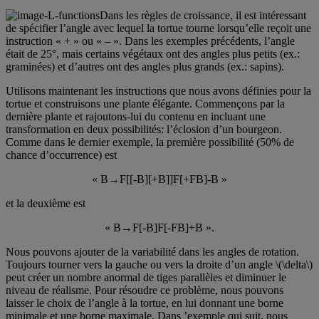
Dans les règles de croissance, il est intéressant
de spécifier l’angle avec lequel la tortue tourne lorsqu’elle reçoit une
instruction « + » ou « – ». Dans les exemples précédents, l’angle
était de 25°, mais certains végétaux ont des angles plus petits (ex.:
graminées) et d’autres ont des angles plus grands (ex.: sapins).
Utilisons maintenant les instructions que nous avons définies pour la
tortue et construisons une plante élégante. Commençons par la
dernière plante et rajoutons-lui du contenu en incluant une
transformation en deux possibilités: l’éclosion d’un bourgeon.
Comme dans le dernier exemple, la première possibilité (50% de
chance d’occurrence) est
« B→F[[-B][+B]]F[+FB]-B »
et la deuxième est
« B→F[-B]F[-FB]+B ».
Nous pouvons ajouter de la variabilité dans les angles de rotation.
Toujours tourner vers la gauche ou vers la droite d’un angle \(\delta\)
peut créer un nombre anormal de tiges parallèles et diminuer le
niveau de réalisme. Pour résoudre ce problème, nous pouvons
laisser le choix de l’angle à la tortue, en lui donnant une borne
minimale et une borne maximale. Dans ’exemple qui suit, nous