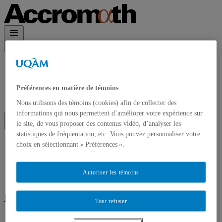
Rechercher :
Accueil
À propos
Accrom\(\alpha\)th en PDF
Préférences en matière de témoins
Contact et Abonnements
Abonnement à l’infolettre
Nous utilisons des témoins (cookies) afin de collecter des
informations qui nous permettent d’améliorer votre expérience sur
le site, de vous proposer des contenus vidéo, d’analyser les
statistiques de fréquentation, etc. Vous pouvez personnaliser votre
Accueil
choix en sélectionnant « Préférences ».
À propos
Accrom\(\alpha\)th en PDF
Contact et Abonnements
Autoriser les témoins
Abonnement à l’infolettre
Écrit par
Steffen Lauritzen
Tout refuser