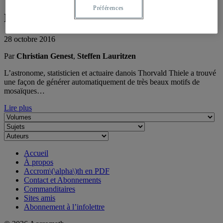
Préférences
Les mosaïques de Thiele
28 octobre 2016
Par
Christian Genest
,
Steffen Lauritzen
L’astronome, statisticien et actuaire danois Thorvald Thiele a trouvé
une façon de générer automatiquement de très beaux motifs de
mosaïques…
Lire plus
Accueil
À propos
Accrom\(\alpha\)th en PDF
Contact et Abonnements
Commanditaires
Sites amis
Abonnement à l’infolettre