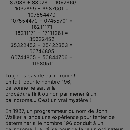
187088 + 880781= 1067869
1067869 + 9687601 =
107554470
107554470 + 07455701 =
18211171
18211171 + 17111281 =
35322452
35322452 + 25422353 =
60744805
60744805 + 50844706 =
111589511
….
Toujours pas de palindrome !
En fait, pour le nombre 196,
personne ne sait si la
procédure finit ou non par mener à un
palindrome… C’est un vrai mystère !
En 1987, un programmeur du nom de John
Walker a lancé une expérience pour tenter de
déterminer si le nombre 196 conduit à un
palindrome. Il a utilisé pour ce faire un ordinateur