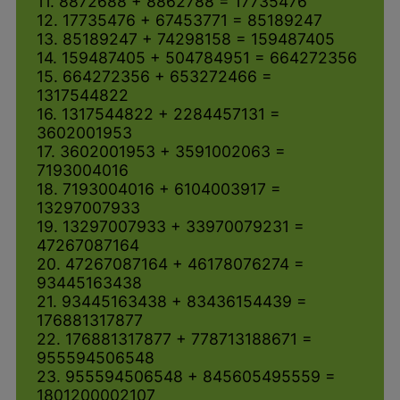
11. 8872688 + 8862788 = 17735476
12. 17735476 + 67453771 = 85189247
13. 85189247 + 74298158 = 159487405
14. 159487405 + 504784951 = 664272356
15. 664272356 + 653272466 =
1317544822
16. 1317544822 + 2284457131 =
3602001953
17. 3602001953 + 3591002063 =
7193004016
18. 7193004016 + 6104003917 =
13297007933
19. 13297007933 + 33970079231 =
47267087164
20. 47267087164 + 46178076274 =
93445163438
21. 93445163438 + 83436154439 =
176881317877
22. 176881317877 + 778713188671 =
955594506548
23. 955594506548 + 845605495559 =
1801200002107