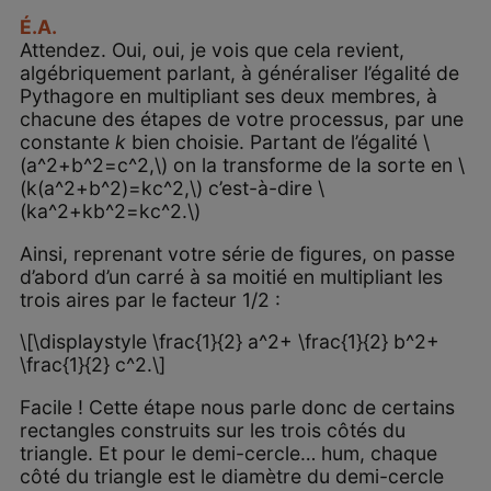
É.A.
Attendez. Oui, oui, je vois que cela revient,
algébriquement parlant, à généraliser l’égalité de
Pythagore en multipliant ses deux membres, à
chacune des étapes de votre processus, par une
constante
k
bien choisie. Partant de l’égalité \
(a^2+b^2=c^2,\) on la transforme de la sorte en \
(k(a^2+b^2)=kc^2,\) c’est-à-dire \
(ka^2+kb^2=kc^2.\)
Ainsi, reprenant votre série de figures, on passe
d’abord d’un carré à sa moitié en multipliant les
trois aires par le facteur 1/2 :
\[\displaystyle \frac{1}{2} a^2+ \frac{1}{2} b^2+
\frac{1}{2} c^2.\]
Facile ! Cette étape nous parle donc de certains
rectangles construits sur les trois côtés du
triangle. Et pour le demi-cercle… hum, chaque
côté du triangle est le diamètre du demi-cercle