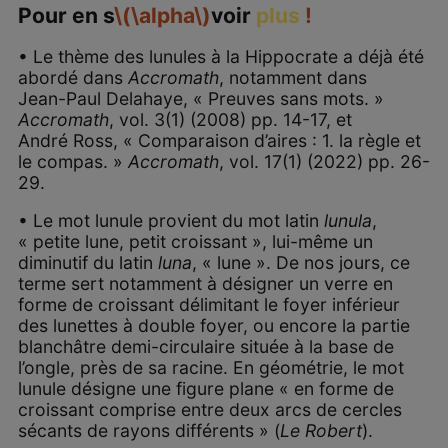
Pour en s
\(\alpha\)
voir
plus
!
• Le thème des lunules à la Hippocrate a déjà été
abordé dans
Accromath
, notamment dans
Jean-Paul Delahaye, « Preuves sans mots. »
Accromath
, vol. 3(1) (2008) pp. 14-17, et
André Ross, « Comparaison d’aires : 1. la règle et
le compas. »
Accromath
, vol. 17(1) (2022) pp. 26-
29.
• Le mot lunule provient du mot latin
lunula
,
« petite lune, petit croissant », lui-même un
diminutif du latin
luna
, « lune ». De nos jours, ce
terme sert notamment à désigner un verre en
forme de croissant délimitant le foyer inférieur
des lunettes à double foyer, ou encore la partie
blanchâtre demi-circulaire située à la base de
l’ongle, près de sa racine. En géométrie, le mot
lunule désigne une figure plane « en forme de
croissant comprise entre deux arcs de cercles
sécants de rayons différents » (
Le Robert
).