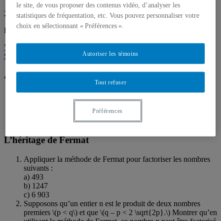
le site, de vous proposer des contenus vidéo, d’analyser les
28 octobre 2019
statistiques de fréquentation, etc. Vous pouvez personnaliser votre
choix en sélectionnant « Préférences ».
Par
André Ross
Volume 14.2 - été-automne 2019
Autoriser les témoins
Section problèmes
Algorithmes dans l’histoire
Tout refuser
Déterminer les PGCD des couples :
a) 924, 3135
Préférences
b) 83, 337
c) 2530, 9639
L’héritage de Fermat
Appliquer la méthode de Fermat pour factoriser les nombres
suivants :
a) 493
b) 1247
c) 6 903
Supposons qu’un entier n est le produit de deux nombres
premiers \(p < q\) et que \(q – p < 2 \sqrt{2p}.\) Montrer qu’en