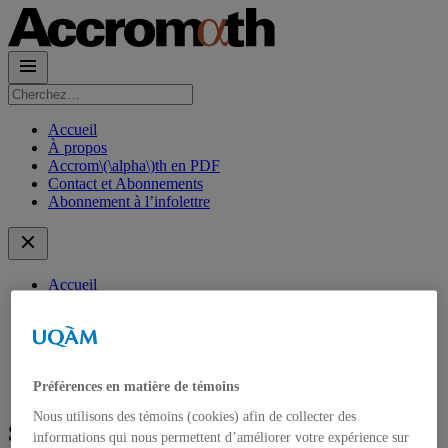
Rechercher :
Accueil
À propos
Accrom\(\alpha\)th en PDF
Contact et Abonnements
Abonnement à l’infolettre
Accueil
À propos
Accrom\(\alpha\)th en PDF
Contact et Abonnements
Abonnement à l’infolettre
Préférences en matière de témoins
Nous utilisons des témoins (cookies) afin de collecter des
Section problèmes : volume 14.2
informations qui nous permettent d’améliorer votre expérience sur