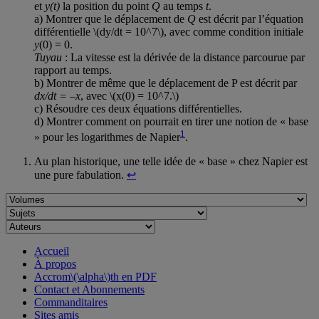
et
y(t)
la position du point
Q
au temps
t
.
a) Montrer que le déplacement de
Q
est décrit par l’équation
différentielle \(dy/dt = 10^7\), avec comme condition initiale
y
(0) = 0.
Tuyau
: La vitesse est la dérivée de la distance parcourue par
rapport au temps.
b) Montrer de même que le déplacement de P est décrit par
dx/dt = –x
, avec \(x(0) = 10^7.\)
c) Résoudre ces deux équations différentielles.
d) Montrer comment on pourrait en tirer une notion de « base
1
» pour les logarithmes de Napier
.
Au plan historique, une telle idée de « base » chez Napier est
une pure fabulation.
↩
Accueil
À propos
Accrom\(\alpha\)th en PDF
Contact et Abonnements
Commanditaires
Sites amis