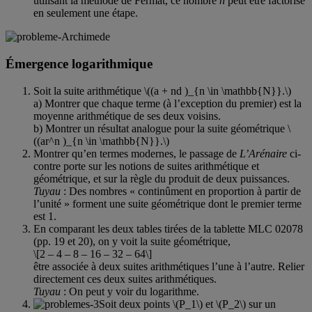
utilisant la méthode de Fermat, ce nombre
n
peut être factorisé
en seulement une étape.
Émergence logarithmique
Soit la suite arithmétique \((a + nd )_{n \in \mathbb{N}}.\)
a) Montrer que chaque terme (à l’exception du premier) est la
moyenne arithmétique de ses deux voisins.
b) Montrer un résultat analogue pour la suite géométrique \
((ar^n )_{n \in \mathbb{N}}.\)
Montrer qu’en termes modernes, le passage de
L’Arénaire
ci-
contre porte sur les notions de suites arithmétique et
géométrique, et sur la règle du produit de deux puissances.
Tuyau
: Des nombres « continûment en proportion à partir de
l’unité » forment une suite géométrique dont le premier terme
est 1.
En comparant les deux tables tirées de la tablette MLC 02078
(pp. 19 et 20), on y voit la suite géométrique,
\[2 – 4 – 8 – 16 – 32 – 64\]
être associée à deux suites arithmétiques l’une à l’autre. Relier
directement ces deux suites arithmétiques.
Tuyau
: On peut y voir du logarithme.
Soit deux points \(P_1\) et \(P_2\) sur un