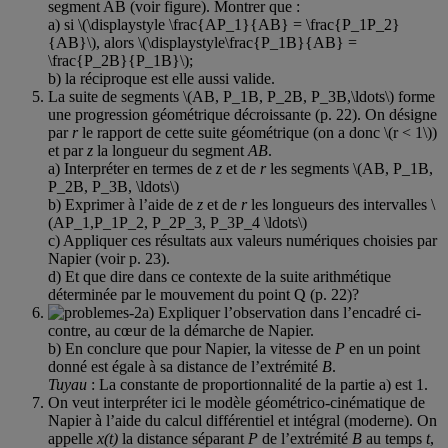
segment AB (voir figure). Montrer que :
a) si \(\displaystyle \frac{AP_1}{AB} = \frac{P_1P_2}
{AB}\), alors \(\displaystyle\frac{P_1B}{AB} =
\frac{P_2B}{P_1B}\);
b) la réciproque est elle aussi valide.
La suite de segments \(AB, P_1B, P_2B, P_3B,\ldots\) forme
une progression géométrique décroissante (p. 22). On désigne
par
r
le rapport de cette suite géométrique (on a donc \(r < 1\))
et par
z
la longueur du segment
AB
.
a) Interpréter en termes de
z
et de
r
les segments \(AB, P_1B,
P_2B, P_3B, \ldots\)
b) Exprimer à l’aide de
z
et de
r
les longueurs des intervalles \
(AP_1,P_1P_2, P_2P_3, P_3P_4 \ldots\)
c) Appliquer ces résultats aux valeurs numériques choisies par
Napier (voir p. 23).
d) Et que dire dans ce contexte de la suite arithmétique
déterminée par le mouvement du point Q (p. 22)?
a) Expliquer l’observation dans l’encadré ci-
contre, au cœur de la démarche de Napier.
b) En conclure que pour Napier, la vitesse de
P
en un point
donné est égale à sa distance de l’extrémité
B
.
Tuyau
: La constante de proportionnalité de la partie a) est 1.
On veut interpréter ici le modèle géométrico-cinématique de
Napier à l’aide du calcul différentiel et intégral (moderne). On
appelle
x(t)
la distance séparant
P
de l’extrémité
B
au temps
t
,