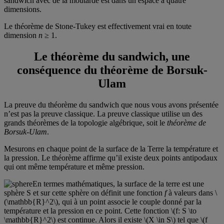
sandwich avec de la moutarde est dans un espace à quatre
dimensions.
Le théorème de Stone-Tukey est effectivement vrai en toute
dimension
n
≥ 1.
Le théorème du sandwich, une
conséquence du théorème de Borsuk-
Ulam
La preuve du théorème du sandwich que nous vous avons présentée
n’est pas la preuve classique. La preuve classique utilise un des
grands théorèmes de la topologie algébrique, soit le
théorème de
Borsuk-Ulam
.
Mesurons en chaque point de la surface de la Terre la température et
la pression. Le théorème affirme qu’il existe deux points antipodaux
qui ont même température et même pression.
En termes mathématiques, la surface de la terre est une
sphère S et sur cette sphère on définit une fonction
f
à valeurs dans \
(\mathbb{R}^2\), qui à un point associe le couple donné par la
température et la pression en ce point. Cette fonction \(f: S \to
\mathbb{R}^2\) est continue. Alors il existe \(X \in S\) tel que \(f