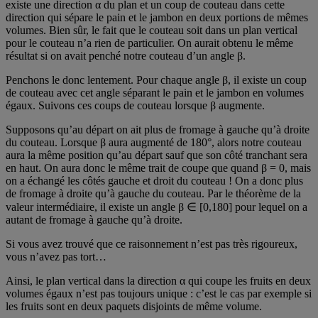
existe une direction α du plan et un coup de couteau dans cette
direction qui sépare le pain et le jambon en deux portions de mêmes
volumes. Bien sûr, le fait que le couteau soit dans un plan vertical
pour le couteau n’a rien de particulier. On aurait obtenu le même
résultat si on avait penché notre couteau d’un angle β.
Penchons le donc lentement. Pour chaque angle β, il existe un coup
de couteau avec cet angle séparant le pain et le jambon en volumes
égaux. Suivons ces coups de couteau lorsque β augmente.
Supposons qu’au départ on ait plus de fromage à gauche qu’à droite
du couteau. Lorsque β aura augmenté de 180°, alors notre couteau
aura la même position qu’au départ sauf que son côté tranchant sera
en haut. On aura donc le même trait de coupe que quand β = 0, mais
on a échangé les côtés gauche et droit du couteau ! On a donc plus
de fromage à droite qu’à gauche du couteau. Par le théorème de la
valeur intermédiaire, il existe un angle β ∈ [0,180] pour lequel on a
autant de fromage à gauche qu’à droite.
Si vous avez trouvé que ce raisonnement n’est pas très rigoureux,
vous n’avez pas tort…
Ainsi, le plan vertical dans la direction α qui coupe les fruits en deux
volumes égaux n’est pas toujours unique : c’est le cas par exemple si
les fruits sont en deux paquets disjoints de même volume.