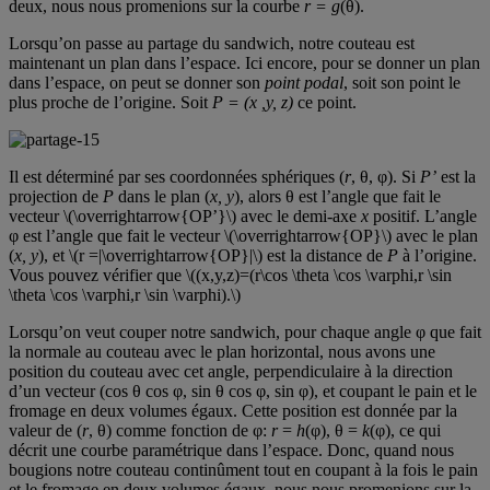
deux, nous nous promenions sur la courbe
r = g
(θ).
Lorsqu’on passe au partage du sandwich, notre couteau est
maintenant un plan dans l’espace. Ici encore, pour se donner un plan
dans l’espace, on peut se donner son
point podal
, soit son point le
plus proche de l’origine. Soit
P = (x ,y, z)
ce point.
Il est déterminé par ses coordonnées sphériques (
r
, θ, φ). Si
P’
est la
projection de
P
dans le plan (
x, y
), alors θ est l’angle que fait le
vecteur \(\overrightarrow{OP’}\) avec le demi-axe
x
positif. L’angle
φ est l’angle que fait le vecteur \(\overrightarrow{OP}\) avec le plan
(
x, y
), et \(r =|\overrightarrow{OP}|\) est la distance de
P
à l’origine.
Vous pouvez vérifier que \((x,y,z)=(r\cos \theta \cos \varphi,r \sin
\theta \cos \varphi,r \sin \varphi).\)
Lorsqu’on veut couper notre sandwich, pour chaque angle φ que fait
la normale au couteau avec le plan horizontal, nous avons une
position du couteau avec cet angle, perpendiculaire à la direction
d’un vecteur (cos θ cos φ, sin θ cos φ, sin φ), et coupant le pain et le
fromage en deux volumes égaux. Cette position est donnée par la
valeur de (
r
, θ) comme fonction de φ:
r
=
h
(φ), θ =
k
(φ), ce qui
décrit une courbe paramétrique dans l’espace. Donc, quand nous
bougions notre couteau continûment tout en coupant à la fois le pain
et le fromage en deux volumes égaux, nous nous promenions sur la