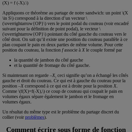
(X) = f (-X).\)
Appliquons ce théorème au partage de notre sandwich: un point \(X
\in S\) correspond à la direction d’un vecteur \
(\overrightarrow{OP}\) vers le point podal du couteau (voir encadré
suivant pour la définition de point podal), le vecteur \
(\overrightarrow{OP}\) pointant du côté gauche du couteau vers le
côté droit. On sait qu’il existe une position du couteau parallèle à ce
plan coupant le pain en deux parties de même volume. Pour cette
position du couteau, la fonction
f
associe à
X
le couple formé par
la quantité de jambon du côté gauche
et la quantité de fromage du côté gauche.
Si maintenant on regarde –
X,
ceci signifie qu’on a échangé les côtés
gauche et droit du couteau. Ce qui est à gauche du couteau pour la
position –
X
correspond à ce qui est à droite pour la position
X
.
Comme \(f(X)=f(-X),\) ce coup de couteau qui coupait le pain en
volumes égaux sépare également le jambon et le fromage en
volumes égaux.
Un résultat du même type est le problème du partage discret du
collier (voir
problèmes
).
Comment écrire sous forme de fonction