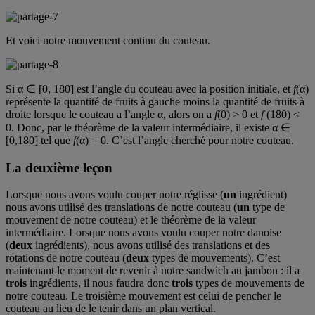
Et voici notre mouvement continu du couteau.
Si α ∈ [0, 180] est l’angle du couteau avec la position initiale, et
f
(α)
représente la quantité de fruits à gauche moins la quantité de fruits à
droite lorsque le couteau a l’angle α, alors on a
f
(0) > 0 et
f
(180) <
0. Donc, par le théorème de la valeur intermédiaire, il existe α ∈
[0,180] tel que
f
(α) = 0. C’est l’angle cherché pour notre couteau.
La deuxième leçon
Lorsque nous avons voulu couper notre réglisse (
un
ingrédient)
nous avons utilisé des translations de notre couteau (
un
type de
mouvement de notre couteau) et le théorème de la valeur
intermédiaire. Lorsque nous avons voulu couper notre danoise
(
deux
ingrédients), nous avons utilisé des translations et des
rotations de notre couteau (
deux
types de mouvements). C’est
maintenant le moment de revenir à notre sandwich au jambon : il a
trois
ingrédients, il nous faudra donc
trois
types de mouvements de
notre couteau. Le troisième mouvement est celui de pencher le
couteau au lieu de le tenir dans un plan vertical.