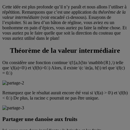
Cette idée est plus profonde qu’il n’y paraît et nous allons l’utiliser à
répétition. Remarquons que c’est une application du
théorème de la
valeur intermédiaire
(voir encadré ci-dessous). Essayons de
l’exploiter. Si au lieu d’un bâton de réglisse, vous aviez eu un
bonhomme en pain d’épices, vous auriez pu faire la même chose. Et
vous auriez pu le faire quelle que soit la direction du couteau que
vous auriez utilisé dans le plan!
Théorème de la valeur intermédiaire
On considère une fonction continue \(f:[a,b]\to \mathbb{R},\) telle
que \(f(a)<0\) et \(f(b)>0.\) Alors, il existe \(c \in]a, b[\) tel que \(f(c)
= 0.\)
Remarquez que le résultat aurait encore été vrai si \(f(a) > 0\) et \(f(b)
< 0.\) De plus, la racine c pourrait ne pas être unique.
Partager une danoise aux fruits