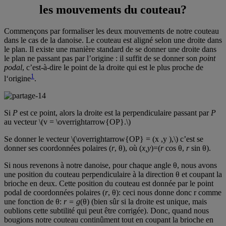
les mouvements du couteau?
Commençons par formaliser les deux mouvements de notre couteau
dans le cas de la danoise. Le couteau est aligné selon une droite dans
le plan. Il existe une manière standard de se donner une droite dans
le plan ne passant pas par l’origine : il suffit de se donner son
point
podal
, c’est-à-dire le point de la droite qui est le plus proche de
1
l‘origine
.
Si
P
est ce point, alors la droite est la perpendiculaire passant par
P
au vecteur \(v = \overrightarrow{OP}.\)
Se donner le vecteur \(\overrightarrow{OP} = (x ,y ),\) c’est se
donner ses coordonnées polaires (
r
, θ), où (
x,y
)=(
r
cos θ,
r
sin θ).
Si nous revenons à notre danoise, pour chaque angle θ, nous avons
une position du couteau perpendiculaire à la direction θ et coupant la
brioche en deux. Cette position du couteau est donnée par le point
podal de coordonnées polaires (
r
, θ): ceci nous donne donc r comme
une fonction de θ:
r = g
(θ) (bien sûr si la droite est unique, mais
oublions cette subtilité qui peut être corrigée). Donc, quand nous
bougions notre couteau continûment tout en coupant la brioche en