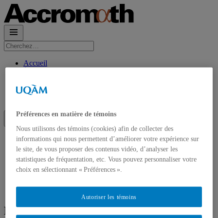
Rechercher :
Accueil
À propos
Accrom\(\alpha\)th en PDF
Contact et Abonnements
Abonnement à l’infolettre
Préférences en matière de témoins
Nous utilisons des témoins (cookies) afin de collecter des
Accueil
informations qui nous permettent d’améliorer votre expérience sur
À propos
le site, de vous proposer des contenus vidéo, d’analyser les
Accrom\(\alpha\)th en PDF
statistiques de fréquentation, etc. Vous pouvez personnaliser votre
Contact et Abonnements
choix en sélectionnant « Préférences ».
Abonnement à l’infolettre
Autoriser les témoins
Rubrique des paradoxes : Jetons noirs et