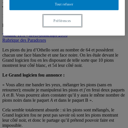
jetons blancs
Tout refuser
19 février 2016
Préférences
Par
Jean-Paul Delahaye
Volume 11.1 - hiver-printemps 2016
Rubrique des Paradoxes
Les pions du jeu d’Othello sont au nombre de 64 et possèdent
chacun une face blanche et une face noire. On les étale devant le
Grand logicien fou en les disposant de telle sorte que 10 pions
montrent leur côté blanc, et 54 leur côté noir.
Le Grand logicien fou annonce :
« Vous allez me bander les yeux, mélanger les pions (sans en
retourner); ensuite je manipulerai les pions et j’en ferai deux paquets
A
et
B
. Vous pourrez alors constater qu’il y aura le même nombre de
pions noirs dans le paquet
A
et dans le paquet B ».
Cela semble totalement absurde : si les pions sont mélangés, le
Grand logicien fou ne peut pas savoir où sont les pions montrant
leur côté noir, et donc le partage qu’il prétend pouvoir faire est
impossible.