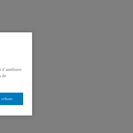
t d’améliorer
s de
 refuser