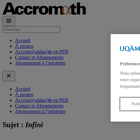
Rechercher :
Accueil
À propos
Accrom\(\alpha\)th en PDF
Contact et Abonnements
Abonnement à l’infolettre
Préférence
Nous utilis
votre expér
fréquentati
Accueil
À propos
Accrom\(\alpha\)th en PDF
Préf
Contact et Abonnements
Abonnement à l’infolettre
Sujet :
Infini