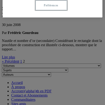
Préférences
Section problèmes : Vol. 3, été-automne
2008
30 juin 2008
Par
Frédéric Gourdeau
Nautile et nombre d’or (secondaire) Considérant le rectangle dont la
procédure de construction est illustrée ci-dessous, montrer que le
rapport…
Lire plus
« Précédent
1
2
Accueil
À propos
Accrom\(\alpha\)th en PDF
Contact et Abonnements
Commanditaires
Sites amis