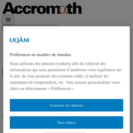
Rechercher :
Accueil
À propos
Accrom\(\alpha\)th en PDF
Contact et Abonnements
Préférences en matière de témoins
Abonnement à l’infolettre
Nous utilisons des témoins (cookies) afin de collecter des
informations qui nous permettent d’améliorer votre expérience sur
le site, de vous proposer des contenus vidéo, d’analyser les
statistiques de fréquentation, etc. Vous pouvez personnaliser votre
Accueil
choix en sélectionnant « Préférences ».
À propos
Accrom\(\alpha\)th en PDF
Contact et Abonnements
Autoriser les témoins
Abonnement à l’infolettre
Volume :
Volume 3.2 – été-automne 2008
Tout refuser