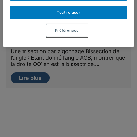
Tout refuser
Section problèmes : vol. 21.1
Préférences
Par
Bernard R. Hodgson
,
Geneviève Savard
,
Christian Táfula
,
Anik Trahan
Une trisection par zigonnage Bissection de
l’angle : Étant donné l’angle AOB, montrer que
la droite OO’ en est la bissectrice….
Lire plus