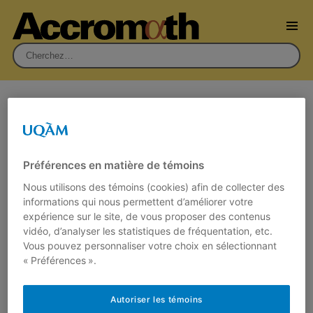
Rechercher :
Écrit par
Christian Táfula
Cavalier contre le roi sur l’échiquier
Préférences en matière de témoins
infini : Qui est le plus rapide ?
Nous utilisons des témoins (cookies) afin de collecter des
10 février 2026
informations qui nous permettent d’améliorer votre
Par
Christian Táfula
expérience sur le site, de vous proposer des contenus
Imaginez un échiquier infini où les pièces
vidéo, d’analyser les statistiques de fréquentation, etc.
peuvent voyager où elles le souhaitent,
Vous pouvez personnaliser votre choix en sélectionnant
limitées uniquement par leurs règles de
« Préférences ».
mouvement….
Autoriser les témoins
Lire plus