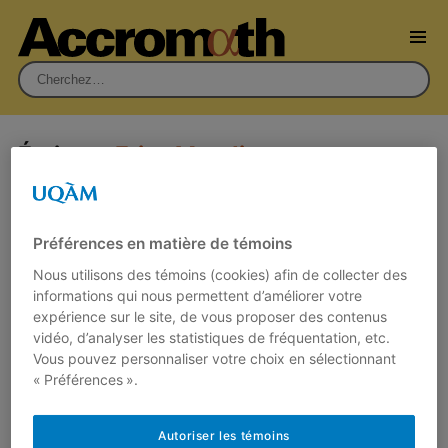
Rechercher :
Écrit par
Erica Moodie
Le secret statistique
Préférences en matière de témoins
26 octobre 2023
Par
Christian Genest
,
Erica Moodie
,
Dylan
Nous utilisons des témoins (cookies) afin de collecter des
Spicker
informations qui nous permettent d’améliorer votre
expérience sur le site, de vous proposer des contenus
La recherche médicale mobilise souvent
vidéo, d’analyser les statistiques de fréquentation, etc.
plusieurs centres de recrutement afin
Vous pouvez personnaliser votre choix en sélectionnant
d’accroître la taille des études cliniques et la
« Préférences ».
portée de…
Lire plus
Autoriser les témoins