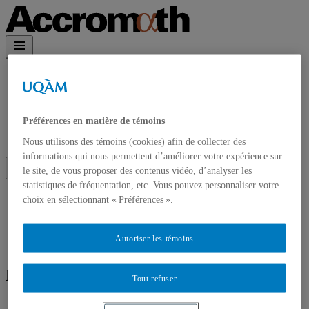
Rechercher :
Accueil
À propos
Accrom\(\alpha\)th en PDF
Préférences en matière de témoins
Contact et Abonnements
Abonnement à l’infolettre
Nous utilisons des témoins (cookies) afin de collecter des
informations qui nous permettent d’améliorer votre expérience sur
le site, de vous proposer des contenus vidéo, d’analyser les
statistiques de fréquentation, etc. Vous pouvez personnaliser votre
Accueil
choix en sélectionnant « Préférences ».
À propos
Accrom\(\alpha\)th en PDF
Contact et Abonnements
Autoriser les témoins
Abonnement à l’infolettre
Écrit par
Marc Bergeron
Tout refuser