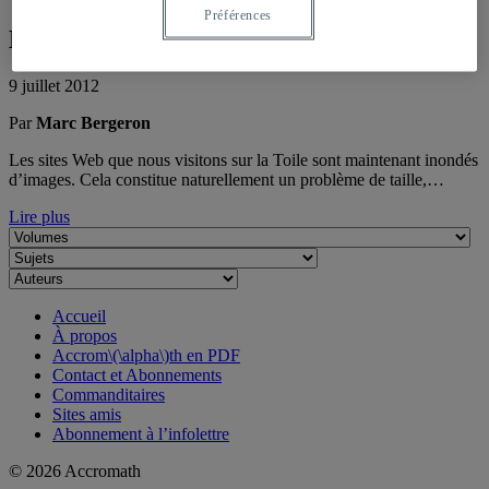
Préférences
Les images sur la Toile, un défi de taille
9 juillet 2012
Par
Marc Bergeron
Les sites Web que nous visitons sur la Toile sont maintenant inondés
d’images. Cela constitue naturellement un problème de taille,…
Lire plus
Accueil
À propos
Accrom\(\alpha\)th en PDF
Contact et Abonnements
Commanditaires
Sites amis
Abonnement à l’infolettre
© 2026 Accromath