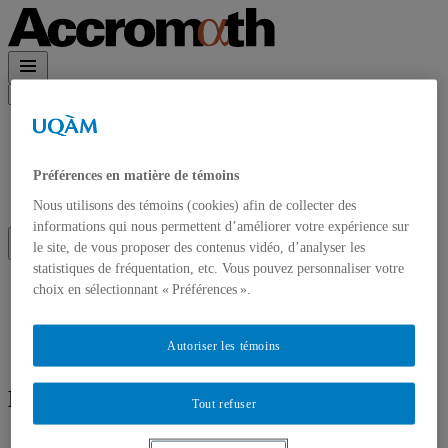
Rechercher :
Accueil
À propos
Accrom\(\alpha\)th en PDF
Préférences en matière de témoins
Contact et Abonnements
Abonnement à l’infolettre
Nous utilisons des témoins (cookies) afin de collecter des
informations qui nous permettent d’améliorer votre expérience sur
le site, de vous proposer des contenus vidéo, d’analyser les
statistiques de fréquentation, etc. Vous pouvez personnaliser votre
Accueil
choix en sélectionnant « Préférences ».
À propos
Accrom\(\alpha\)th en PDF
Contact et Abonnements
Autoriser les témoins
Abonnement à l’infolettre
Écrit par
Léo Belzile
Tout refuser