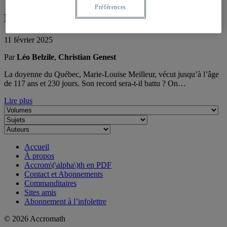
Préférences
Peut-on faire mieux que Meilleur ?
11 février 2025
Par
Léo Belzile
,
Christian Genest
La doyenne du Québec, Marie-Louise Meilleur, vécut jusqu’à l’âge
de 117 ans et 230 jours. Son record sera-t-il battu ? On…
Lire plus
Accueil
À propos
Accrom\(\alpha\)th en PDF
Contact et Abonnements
Commanditaires
Sites amis
Abonnement à l’infolettre
© 2026 Accromath