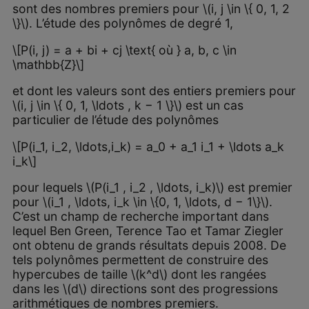
sont des nombres premiers pour \(i, j \in \{ 0, 1, 2
\}\). L’étude des polynômes de degré 1,
\[P(i, j) = a + bi + cj \text{ où } a, b, c \in
\mathbb{Z}\]
et dont les valeurs sont des entiers premiers pour
\(i, j \in \{ 0, 1, \ldots , k − 1 \}\) est un cas
particulier de l’étude des polynômes
\[P(i_1, i_2, \ldots,i_k) = a_0 + a_1 i_1 + \ldots a_k
i_k\]
pour lequels \(P(i_1 , i_2 , \ldots, i_k)\) est premier
pour \(i_1 , \ldots, i_k \in \{0, 1, \ldots, d − 1\}\).
C’est un champ de recherche important dans
lequel Ben Green, Terence Tao et Tamar Ziegler
ont obtenu de grands résultats depuis 2008. De
tels polynômes permettent de construire des
hypercubes de taille \(k^d\) dont les rangées
dans les \(d\) directions sont des progressions
arithmétiques de nombres premiers.