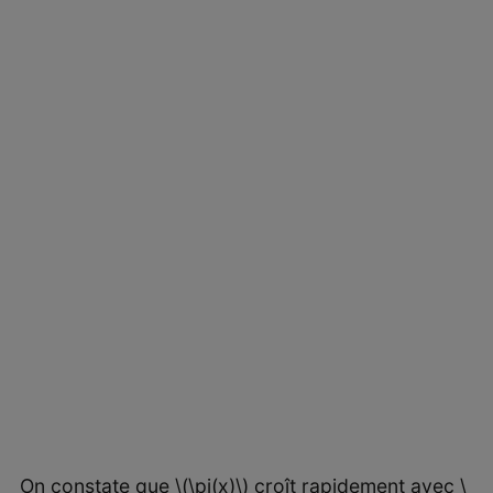
On constate que \(\pi(x)\) croît rapidement avec \