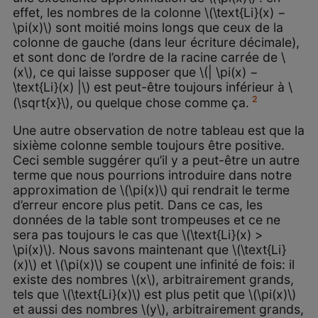
effet, les nombres de la colonne \(\text{Li}(x) −
\pi(x)\) sont moitié moins longs que ceux de la
colonne de gauche (dans leur écriture décimale),
et sont donc de l’ordre de la racine carrée de \
(x\), ce qui laisse supposer que \(| \pi(x) −
\text{Li}(x) |\) est peut-être toujours inférieur à \
2
(\sqrt{x}\), ou quelque chose comme ça.
Une autre observation de notre tableau est que la
sixième colonne semble toujours être positive.
Ceci semble suggérer qu’il y a peut-être un autre
terme que nous pourrions introduire dans notre
approximation de \(\pi(x)\) qui rendrait le terme
d’erreur encore plus petit. Dans ce cas, les
données de la table sont trompeuses et ce ne
sera pas toujours le cas que \(\text{Li}(x) >
\pi(x)\). Nous savons maintenant que \(\text{Li}
(x)\) et \(\pi(x)\) se coupent une infinité de fois: il
existe des nombres \(x\), arbitrairement grands,
tels que \(\text{Li}(x)\) est plus petit que \(\pi(x)\)
et aussi des nombres \(y\), arbitrairement grands,