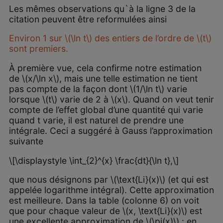
Les mêmes observations qu`à la ligne 3 de la
citation peuvent être reformulées ainsi
Environ 1 sur \(\ln t\) des entiers de l’ordre de \(t\)
sont premiers.
À première vue, cela confirme notre estimation
de \(x/\ln x\), mais une telle estimation ne tient
pas compte de la façon dont \(1/\ln t\) varie
lorsque \(t\) varie de 2 à \(x\). Quand on veut tenir
compte de l’effet global d’une quantité qui varie
quand t varie, il est naturel de prendre une
intégrale. Ceci a suggéré à Gauss l’approximation
suivante
\[\displaystyle \int_{2}^{x} \frac{dt}{\ln t},\]
que nous désignons par \(\text{Li}(x)\) (et qui est
appelée logarithme intégral). Cette approximation
est meilleure. Dans la table (colonne 6) on voit
que pour chaque valeur de \(x, \text{Li}(x)\) est
une excellente approximation de \(\pi(x)\) : en