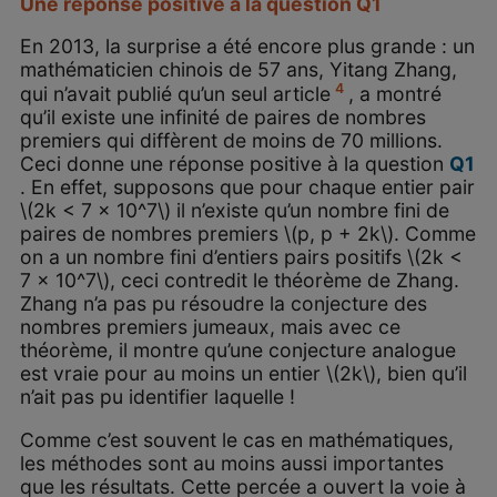
Une réponse positive à la question Q
1
En 2013, la surprise a été encore plus grande : un
mathématicien chinois de 57 ans, Yitang Zhang,
4
qui n’avait publié qu’un seul article
, a montré
qu’il existe une infinité de paires de nombres
premiers qui diffèrent de moins de 70 millions.
Ceci donne une réponse positive à la question
Q
1
. En effet, supposons que pour chaque entier pair
\(2k < 7 × 10^7\) il n’existe qu’un nombre fini de
paires de nombres premiers \(p, p + 2k\). Comme
on a un nombre fini d’entiers pairs positifs \(2k <
7 × 10^7\), ceci contredit le théorème de Zhang.
Zhang n’a pas pu résoudre la conjecture des
nombres premiers jumeaux, mais avec ce
théorème, il montre qu’une conjecture analogue
est vraie pour au moins un entier \(2k\), bien qu’il
n’ait pas pu identifier laquelle !
Comme c’est souvent le cas en mathématiques,
les méthodes sont au moins aussi importantes
que les résultats. Cette percée a ouvert la voie à