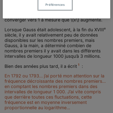
Préférences
pour les \(x\) de notre tableau (colonne 5) : ces
rapports sont supérieurs à 1, mais semblent
converger vers 1 à mesure que \(x\) augmente.
e
Lorsque Gauss était adolescent, à la fin du XVIII
siècle, il y avait relativement peu de données
disponibles sur les nombres premiers, mais
Gauss, à la main, a déterminé combien de
nombres premiers il y avait dans les différents
intervalles de longueur 1000 jusqu’à 3 millions.
1
Bien des années plus tard, il a écrit
:
En 1792 ou 1793… j’ai porté mon attention sur la
fréquence décroissante des nombres premiers…
en comptant les nombres premiers dans des
intervalles de longueur 1 000. J’ai vite compris
que derrière toutes ces fluctuations, cette
fréquence est en moyenne inversement
proportionnelle au logarithme…