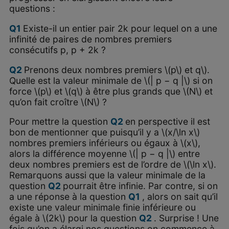
questions :
Q
1
Existe-il un entier pair 2k pour lequel on a une
infinité de paires de nombres premiers
consécutifs p, p + 2k ?
Q
2
Prenons deux nombres premiers \(p\) et q\).
Quelle est la valeur minimale de \(| p − q |\) si on
force \(p\) et \(q\) à être plus grands que \(N\) et
qu’on fait croître \(N\) ?
Pour mettre la question
Q
2
en perspective il est
bon de mentionner que puisqu’il y a \(x/\ln x\)
nombres premiers inférieurs ou égaux à \(x\),
alors la différence moyenne \(| p − q |\) entre
deux nombres premiers est de l’ordre de \(\ln x\).
Remarquons aussi que la valeur minimale de la
question
Q
2
pourrait être infinie. Par contre, si on
a une réponse à la question
Q
1
, alors on sait qu’il
existe une valeur minimale finie inférieure ou
égale à \(2k\) pour la question
Q
2
. Surprise ! Une
fois qu’on a élargi nos questions on commence à