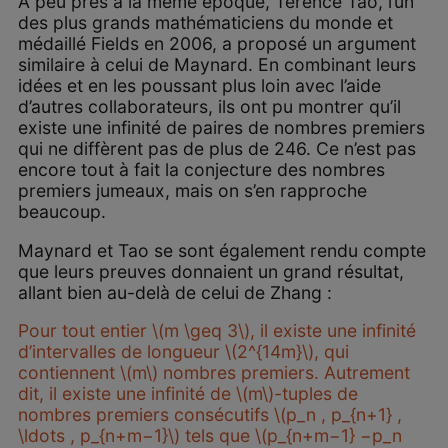
À peu près à la même époque, Terence Tao, l’un
des plus grands mathématiciens du monde et
médaillé Fields en 2006, a proposé un argument
similaire à celui de Maynard. En combinant leurs
idées et en les poussant plus loin avec l’aide
d’autres collaborateurs, ils ont pu montrer qu’il
existe une infinité de paires de nombres premiers
qui ne diffèrent pas de plus de 246. Ce n’est pas
encore tout à fait la conjecture des nombres
premiers jumeaux, mais on s’en rapproche
beaucoup.
Maynard et Tao se sont également rendu compte
que leurs preuves donnaient un grand résultat,
allant bien au-delà de celui de Zhang :
Pour tout entier \(m \geq 3\), il existe une infinité
d’intervalles de longueur \(2^{14m}\), qui
contiennent \(m\) nombres premiers. Autrement
dit, il existe une infinité de \(m\)-tuples de
nombres premiers consécutifs \(p_n , p_{n+1} ,
\ldots , p_{n+m−1}\) tels que \(p_{n+m−1} −p_n