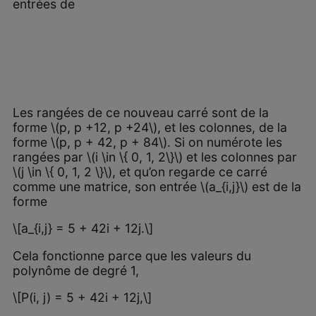
entrées de
Les rangées de ce nouveau carré sont de la
forme \(p, p +12, p +24\), et les colonnes, de la
forme \(p, p + 42, p + 84\). Si on numérote les
rangées par \(i \in \{ 0, 1, 2\}\) et les colonnes par
\(j \in \{ 0, 1, 2 \}\), et qu’on regarde ce carré
comme une matrice, son entrée \(a_{i,j}\) est de la
forme
\[a_{i,j} = 5 + 42i + 12j.\]
Cela fonctionne parce que les valeurs du
polynôme de degré 1,
\[P(i, j) = 5 + 42i + 12j,\]