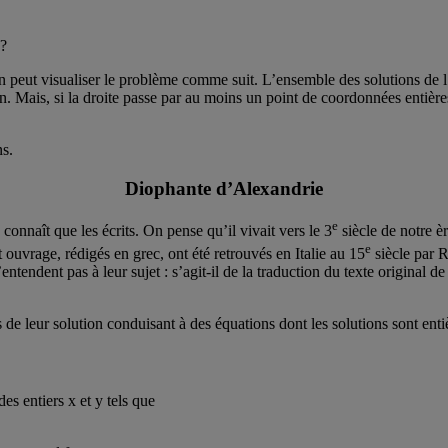
e?
n peut visualiser le problème comme suit. L’ensemble des solutions de l’e
on. Mais, si la droite passe par au moins un point de coordonnées entières
ns.
Diophante d’Alexandrie
e
nnaît que les écrits. On pense qu’il vivait vers le 3
siècle de notre e
e
ouvrage, rédigés en grec, ont été retrouvés en Italie au 15
siècle par 
s’entendent pas à leur sujet : s’agit-il de la traduction du texte original
 leur solution conduisant à des équations dont les solutions sont entie
 des entiers x et y tels que