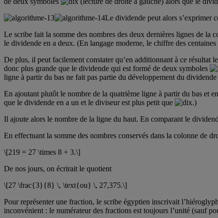
de deux symboles
(lecture de droite à gauche) alors que le di
Le dividende peut alors s’exprimer c
Le scribe fait la somme des nombres des deux dernières lignes de la 
le dividende en a deux. (En langage moderne, le chiffre des centaines e
De plus, il peut facilement constater qu’en additionnant à ce résultat 
donc plus grande que le dividende qui est formé de deux symboles
ligne à partir du bas ne fait pas partie du développement du dividende 
En ajoutant plutôt le nombre de la quatrième ligne à partir du bas et
que le dividende en a un et le diviseur est plus petit que
.)
Il ajoute alors le nombre de la ligne du haut. En comparant le dividend
En effectuant la somme des nombres conservés dans la colonne de droite
\[219 = 27 \times 8 + 3.\]
De nos jours, on écrirait le quotient
\[27 \frac{3}{8} \, \text{ou} \, 27,375.\]
Pour représenter une fraction, le scribe égyptien inscrivait l’hiérogly
inconvénient : le numérateur des fractions est toujours l’unité (sauf p