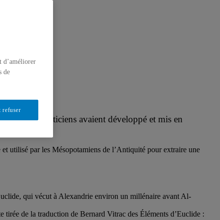
t d’améliorer
s de
 refuser
, les mathématiciens avaient développé et mis en
t utilisé par les Mésopotamiens de l’Antiquité pour extraire une
.
clide, qui vécut à Alexandrie environ un millénaire avant Al-
 tirée de la traduction de Bernard Vitrac des Éléments d’Euclide :