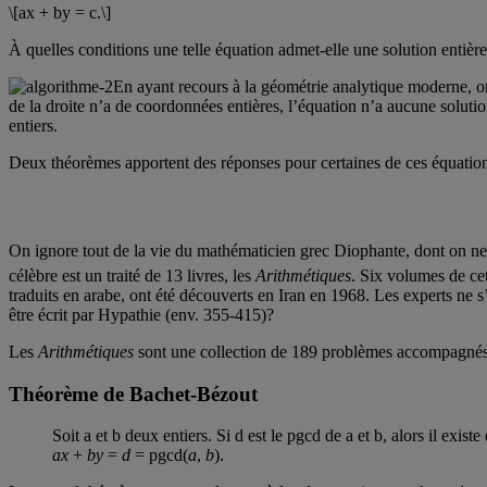
\[ax + by = c.\]
À quelles conditions une telle équation admet-elle une solution entièr
En ayant recours à la géométrie analytique moderne, o
de la droite n’a de coordonnées entières, l’équation n’a aucune soluti
entiers.
Deux théorèmes apportent des réponses pour certaines de ces équatio
On ignore tout de la vie du mathématicien grec Diophante, dont on ne co
célèbre est un traité de 13 livres, les
Arithmétiques
. Six volumes de cet 
traduits en arabe, ont été découverts en Iran en 1968. Les experts ne 
être écrit par Hypathie (env. 355-415)?
Les
Arithmétiques
sont une collection de 189 problèmes accompagnés de
Théorème de Bachet-Bézout
Soit a et b deux entiers. Si d est le pgcd de a et b, alors il existe
ax
+
by
=
d
= pgcd(
a
,
b
).