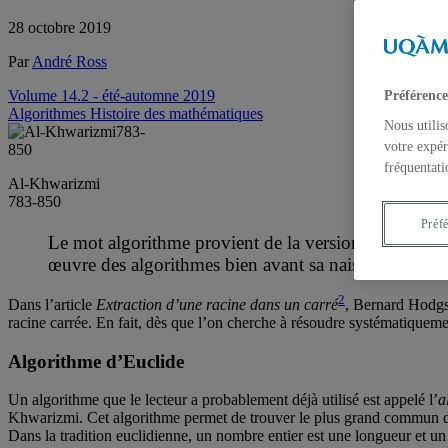
28 octobre 2019
Par
André Ross
Volume 14.2 - été-automne 2019
Préférence
Algorithmes
Histoire des mathématiques
Nous utilis
votre expér
fréquentati
Al-Khwarizmi
783-850
Préf
Le mot algorithme provient de la version latinisée
œuvre des algorithmes bien avant sa naissance.
2
Dans l’article
Extraction d’une racine dans un carré
, Bernard Hodgso
racine carrée. En fait, dès que l’on cherche à résoudre systématiquem
Algorithme d’Euclide
Un algorithme que le lecteur a probablement déjà utilisé est appelé l’
a
Khwarizmi. Cet algorithme permet de trouver le plus grand commun d
Dans la tradition euclidienne, un nombre entier est une longueur et un p