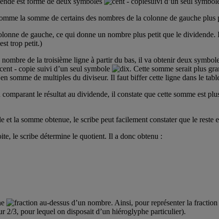
vidende est formé de deux symboles
suivi d’un seul symbo
omme la somme de certains des nombres de la colonne de gauche plus pos
colonne de gauche, ce qui donne un nombre plus petit que le dividende. 
st trop petit.)
le nombre de la troisième ligne à partir du bas, il va obtenir deux symbo
suivi d’un seul symbole
. Cette somme serait plus gra
en somme de multiples du diviseur. Il faut biffer cette ligne dans le tabl
 en comparant le résultat au dividende, il constate que cette somme est pl
e et la somme obtenue, le scribe peut facilement constater que le reste e
, le scribe détermine le quotient. Il a donc obtenu :
phe
au-dessus d’un nombre. Ainsi, pour représenter la fraction 1
our 2/3, pour lequel on disposait d’un hiéroglyphe particulier).