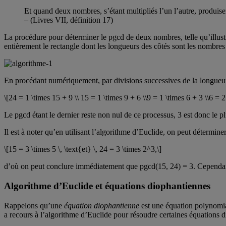
Et quand deux nombres, s’étant multipliés l’un l’autre, produisent
– (Livres VII, définition 17)
La procédure pour déterminer le pgcd de deux nombres, telle qu’illustre
entièrement le rectangle dont les longueurs des côtés sont les nombre
En procédant numériquement, par divisions successives de la longueur pa
\[24 = 1 \times 15 + 9 \\ 15 = 1 \times 9 + 6 \\9 = 1 \times 6 + 3 \\6 = 2
Le pgcd étant le dernier reste non nul de ce processus, 3 est donc le 
Il est à noter qu’en utilisant l’algorithme d’Euclide, on peut détermi
\[15 = 3 \times 5 \, \text{et} \, 24 = 3 \times 2^3,\]
d’où on peut conclure immédiatement que pgcd(15, 24) = 3. Cependant,
Algorithme d’Euclide et équations diophantiennes
Rappelons qu’une
équation diophantienne
est une équation polynomial
a recours à l’algorithme d’Euclide pour résoudre certaines équations