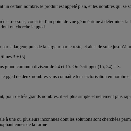
 un certain nombre, le produit est appelé plan, et les nombres qui se sont 
́e ci-dessous, consiste d’un point de vue géométrique à déterminer la l
s dont on cherche le pgcd.
r la largeur, puis de la largeur par le reste, et ainsi de suite jusqu’à u
 \times 3 + 0\]
plus grand commun diviseur de 24 et 15. On écrit pgcd(15, 24) = 3.
ner le pgcd de deux nombres sans connaître leur factorisation en nombres 
 pour de très grands nombres, il est plus simple et nettement plus rapi
e à une ou plusieurs inconnues dont les solutions sont cherchées parmi
 diophantiennes de la forme