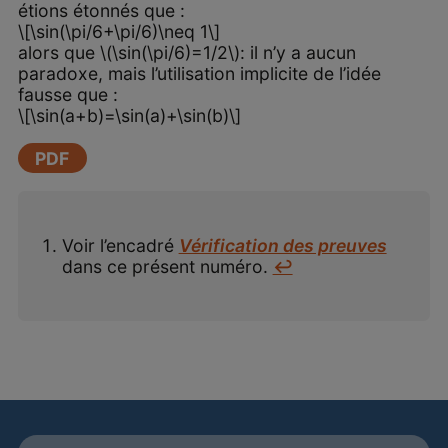
étions étonnés que :
\[\sin(\pi/6+\pi/6)\neq 1\]
alors que \(\sin(\pi/6)=1/2\): il n’y a aucun
paradoxe, mais l’utilisation implicite de l’idée
fausse que :
\[\sin(a+b)=\sin(a)+\sin(b)\]
PDF
Voir l’encadré
Vérification des preuves
dans ce présent numéro.
↩