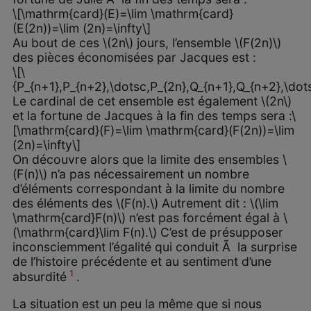
\[\mathrm{card}(E)=\lim \mathrm{card}
(E(2n))=\lim (2n)=\infty\]
Au bout de ces \(2n\) jours, l’ensemble \(F(2n)\)
des pièces économisées par Jacques est :
\[\
{P_{n+1},P_{n+2},\dotsc,P_{2n},Q_{n+1},Q_{n+2},\dots
Le cardinal de cet ensemble est également \(2n\)
et la fortune de Jacques à la fin des temps sera :\
[\mathrm{card}(F)=\lim \mathrm{card}(F(2n))=\lim
(2n)=\infty\]
On découvre alors que la limite des ensembles \
(F(n)\) n’a pas nécessairement un nombre
d’éléments correspondant à la limite du nombre
des éléments des \(F(n).\) Autrement dit : \(\lim
\mathrm{card}F(n)\) n’est pas forcément égal à \
(\mathrm{card}\lim F(n).\) C’est de présupposer
inconsciemment l’égalité qui conduit Ã la surprise
de l’histoire précédente et au sentiment d’une
1
absurdité
.
La situation est un peu la même que si nous