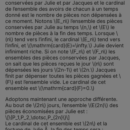
conservées par Julie et par Jacques et le cardinal
de l’ensemble des avoirs de chacun à un temps
donné est le nombre de pièces non dépensées à
ce moment. Notons \(E_n\) l’ensemble des pièces
conservées par Julie au temps \(n,\) et \(E\) le
nombre de pièces à la fin des temps. Lorsque \
(n\) tend vers l’infini, le cardinal \(E_n\) tend vers
l’infini, et \(\mathrm{card}(E)=\infty.\) Julie devient
infiniment riche. Si on note \(F_n\) et \(F_n\) les
ensembles des pièces conservées par Jacques,
on sait que les pièces reçues le jour \(n\) sont
dépensées les jours \(2n-1\) et \(2n.\) Jacques
finit par dépenser toutes les pièces gagnées et \
(F\) est l’ensemble vide. Le cardinal de cet
ensemble est \(\mathrm{card}(F)=0.\)
Adoptons maintenant une approche différente.
Au bout de \(2n\) jours, l’ensemble \(E(2n)\) des
pièces économisées par Julie est :
\[\{P_1,P_2,\dotsc,P_{2n}\}\]
Le cardinal de cet ensemble est \(2n\) et la
fortune de Julie Ã la fin des temps sera :