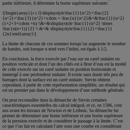
partie inférieure, il détermine la borne supérieure suivante:
\[\begin{array}{r c l}\displaystyle\frac{1}{n^2}+\frac{2}
{n^2}+\frac{3}{n^2}+\cdots + \frac{n}{n^2}&=&\frac{1}{n^2}
(1+2+3+\cdots +n) \\&=&\displaystyle \frac{1}{n^2} \times
\frac{n(n+1)}{2} \\ &=& \displaystyle\frac{1}{2}+\frac{1}
{2n}\end{array}\]
La limite de chacune de ces sommes lorsqu’on augmente le nombre
de bandes, soit lorsque n tend vers l’infini, est égale à 1/2.
En conclusion, la force exercée par l’eau sur un carré unitaire en
position verticale et dont l’un des côtés est à fleur d’eau est la moitié
de celle exercée sur un carré unitaire en position horizontale et
immergé à une profondeur unitaire. Il existe sans doute très peu de
barrages dont la surface est un carré unitaire. Stevin obtient
cependant, à partir de cette représentation simplifiée, un résultat qui
est un premier pas dans le développement d’une méthode générale.
On peut reconnaître dans la démarche de Stevin certaines
caractéristiques essentielles du calcul intégral, et ce, en 1586, cent
ans avant les travaux de Newton et de Leibniz. Sa démarche lui
permet de déterminer une borne inférieure et une borne supérieure
de la pression exercée et de considérer le passage à la limite. C’est
ce que l’on fait en calculant l’aire sous une courbe en considérant