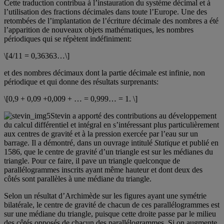
Cette traduction contribua à l’instauration du système décimal et à
l’utilisation des fractions décimales dans toute l’Europe. Une des
retombées de l’implantation de l’écriture décimale des nombres a été
l’apparition de nouveaux objets mathématiques, les nombres
périodiques qui se répètent indéfiniment:
\[4/11 = 0,36363…\]
et des nombres décimaux dont la partie décimale est infinie, non
périodique et qui donne des résultats surprenants:
\[0,9 + 0,09 +0,009 + … = 0,999… = 1. \]
Stevin a apporté des contributions au développement
du calcul différentiel et intégral en s’intéressant plus particulièrement
aux centres de gravité et à la pression exercée par l’eau sur un
barrage. Il a démontré, dans un ouvrage intitulé
Statique
et publié en
1586, que le centre de gravité d’un triangle est sur les médianes du
triangle. Pour ce faire, il pave un triangle quelconque de
parallélogrammes inscrits ayant même hauteur et dont deux des
côtés sont parallèles à une médiane du triangle.
Selon un résultat d’Archimède sur les figures ayant une symétrie
bilatérale, le centre de gravité de chacun de ces parallélogrammes est
sur une médiane du triangle, puisque cette droite passe par le milieu
des côtés opposés de chacun des parallélogrammes. Si on augmente