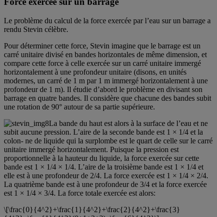
Force exercée sur un barrage
Le problème du calcul de la force exercée par l’eau sur un barrage a
rendu Stevin célèbre.
Pour déterminer cette force, Stevin imagine que le barrage est un
carré unitaire divisé en bandes horizontales de même dimension, et
compare cette force à celle exercée sur un carré unitaire immergé
horizontalement à une profondeur unitaire (disons, en unités
modernes, un carré de 1 m par 1 m immergé horizontalement à une
profondeur de 1 m). Il étudie d’abord le problème en divisant son
barrage en quatre bandes. Il considère que chacune des bandes subit
une rotation de 90° autour de sa partie supérieure.
La bande du haut est alors à la surface de l’eau et ne
subit aucune pression. L’aire de la seconde bande est 1 × 1/4 et la
colon- ne de liquide qui la surplombe est le quart de celle sur le carré
unitaire immergé horizontalement. Puisque la pression est
proportionnelle à la hauteur du liquide, la force exercée sur cette
bande est 1 × 1/4 × 1/4. L’aire de la troisième bande est 1 × 1/4 et
elle est à une profondeur de 2/4. La force exercée est 1 × 1/4 × 2/4.
La quatrième bande est à une profondeur de 3/4 et la force exercée
est 1 × 1/4 × 3/4. La force totale exercée est alors:
\[\frac{0}{4^2}+\frac{1}{4^2}+\frac{2}{4^2}+\frac{3}