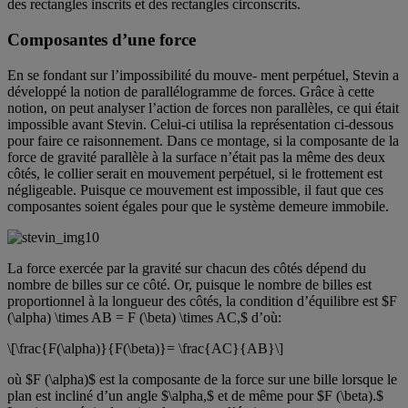
des rectangles inscrits et des rectangles circonscrits.
Composantes d’une force
En se fondant sur l’impossibilité du mouve- ment perpétuel, Stevin a
développé la notion de parallélogramme de forces. Grâce à cette
notion, on peut analyser l’action de forces non parallèles, ce qui était
impossible avant Stevin. Celui-ci utilisa la représentation ci-dessous
pour faire ce raisonnement. Dans ce montage, si la composante de la
force de gravité parallèle à la surface n’était pas la même des deux
côtés, le collier serait en mouvement perpétuel, si le frottement est
négligeable. Puisque ce mouvement est impossible, il faut que ces
composantes soient égales pour que le système demeure immobile.
La force exercée par la gravité sur chacun des côtés dépend du
nombre de billes sur ce côté. Or, puisque le nombre de billes est
proportionnel à la longueur des côtés, la condition d’équilibre est $F
(\alpha) \times AB = F (\beta) \times AC,$ d’où:
\[\frac{F(\alpha)}{F(\beta)}= \frac{AC}{AB}\]
où $F (\alpha)$ est la composante de la force sur une bille lorsque le
plan est incliné d’un angle $\alpha,$ et de même pour $F (\beta).$