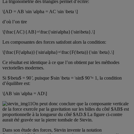
La trigonométrie des triangles permet d’écrire:
\[AD = AB \sin \alpha = AC \sin \beta \]
d’où l’on tire
\[\frac{AC}{AB}=\frac{\sin\alpha}{\sin\beta}.\]
Les composantes des forces satisfont alors la condition:
\[\frac{F(\alpha)}{\sin\alpha}=\frac{F(\beta)}{\sin \beta}.\]
Ce résultat est identique à ce que l’on obtient par les méthodes
vectorielles modernes.
Si $\beta$ = 90 ̊, puisque $\sin \beta = \sin$ 90 ̊= 1, la condition
d’équilibre est:
\[AB \sin \alpha = AD\]
On peut donc conclure que la composante verticale
de la force exercée par la gravitation sur les billes du côté $AB$ est
proportionnelle à la longueur du côté $AD.$ La figure ci-contre
aurait été gravée sur la pierre tombale de Stevin.
Dans son étude des forces, Stevin invente la notation