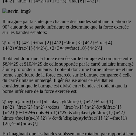
{4^2}=\frac{1}{4^2}(0+1+2+3)=\frac{6}{4^2}\]
Il imagine par la suite que chacune des bandes subit une rotation de
90° autour de sa partie inférieure et détermine que la force exercée
sur les bandes est alors:
\[\frac{1}{4^2}+\frac{2}{4^2}+\frac{3}{4^2}+\frac{4}
{4^2}=\frac{1}{4^2}(1+2+3=4)=\frac{10}{4^2}\]
Il obtient donc que la force exercée sur le barrage est comprise entre
$6/4^2$ et $10/4^2$ de celle supportée par le carré unitaire immergé
à une profondeur unitaire. Il obtient donc une borne inférieure et une
borne supérieure de la force exercée sur le barrage comparée à celle
du carré unitaire immergé. Il généralise alors ce résultat en
considérant que le barrage est divisé en
n
bandes et obtient que la
borne inférieure de la force exercée est:
\[\begin{array}{r c l}\displaystyle\frac{0}{n^2}+\frac{1}
{n^2}+\frac{2}{n^2}+\cdots + \frac{n-1}{n^2}&=&\frac{1}
{n^2} (0+1+2+\cdots +(n-1)) \\&=&\displaystyle \frac{1}{n^2}
\times \frac{n(n-1)}{2} \\ &=& \displaystyle\frac{1}{2}-\frac{1}
{2n}\end{array}\]
En imaginant que les bandes subissent une rotation par rapport à leur