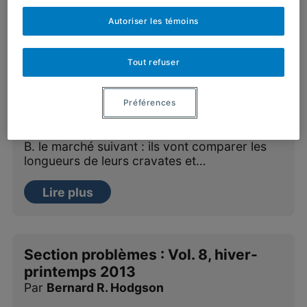
Autoriser les témoins
Rubrique des Paradoxes : Solution
du paradoxe « La cravate la plus
Tout refuser
longue »
1 mars 2013
Préférences
Par
Jean-Paul Delahaye
La solution Monsieur A. propose à Monsieur
B. le marché suivant : ils vont comparer les
longueurs de leurs cravates et…
Lire plus
Section problèmes : Vol. 8, hiver-
printemps 2013
Par
Bernard R. Hodgson