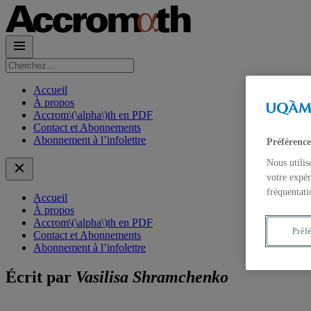
Rechercher :
Accueil
À propos
Accrom\(\alpha\)th en PDF
Contact et Abonnements
Abonnement à l’infolettre
Préférence
Nous utilis
votre expér
fréquentati
Accueil
À propos
Accrom\(\alpha\)th en PDF
Préf
Contact et Abonnements
Abonnement à l’infolettre
Écrit par
Vasilisa Shramchenko