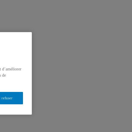
t d’améliorer
s de
 refuser