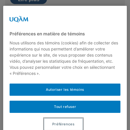
Une somme qui sème la controverse
29 janvier 2019
Préférences en matière de témoins
Par
Frédéric Gourdeau
Nous utilisons des témoins (cookies) afin de collecter des
informations qui nous permettent d’améliorer votre
Depuis quelques années, des démonstrations
expérience sur le site, de vous proposer des contenus
éclatantes que 1 + 2 + 3 + … = -1/12 ont fait
vidéo, d’analyser les statistiques de fréquentation, etc.
leur apparition…
Vous pouvez personnaliser votre choix en sélectionnant
« Préférences ».
Lire plus
Autoriser les témoins
Point fixe et coloriage
Tout refuser
2 mars 2017
Par
Frédéric Gourdeau
Préférences
Imaginez que vous avez deux cartes du