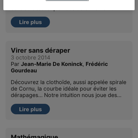
Québec, l’une par-dessus l’autre. Vous prenez
celle du dessus que vous déformez en…
Lire plus
Virer sans déraper
3 octobre 2014
Par
Jean-Marie De Koninck
,
Frédéric
Gourdeau
Découvrez la clothoïde, aussi appelée spirale
de Cornu, la courbe idéale pour éviter les
dérapages… Notre intuition nous joue des…
Lire plus
Mathémagique