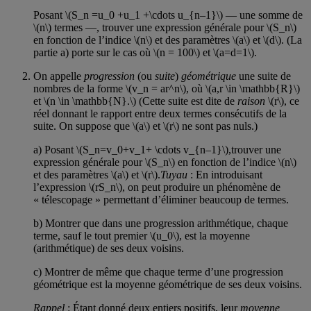
Posant \(S_n =u_0 +u_1 +\cdots u_{n–1}\) — une somme de
\(n\) termes —, trouver une expression générale pour \(S_n\)
en fonction de l’indice \(n\) et des paramètres \(a\) et \(d\). (La
partie a) porte sur le cas où \(n = 100\) et \(a=d=1\).
On appelle
progression
(ou
suite
)
géométrique
une suite de
nombres de la forme \(v_n = ar^n\), où \(a,r \in \mathbb{R}\)
et \(n \in \mathbb{N}.\) (Cette suite est dite de
raison
\(r\), ce
réel donnant le rapport entre deux termes consécutifs de la
suite. On suppose que \(a\) et \(r\) ne sont pas nuls.)
a) Posant \(S_n=v_0+v_1+ \cdots v_{n–1}\),trouver une
expression générale pour \(S_n\) en fonction de l’indice \(n\)
et des paramètres \(a\) et \(r\).
Tuyau
: En introduisant
l’expression \(rS_n\), on peut produire un phénomène de
« télescopage » permettant d’éliminer beaucoup de termes.
b) Montrer que dans une progression arithmétique, chaque
terme, sauf le tout premier \(u_0\), est la moyenne
(arithmétique) de ses deux voisins.
c) Montrer de même que chaque terme d’une progression
géométrique est la moyenne géométrique de ses deux voisins.
Rappel
: Étant donné deux entiers positifs, leur
moyenne