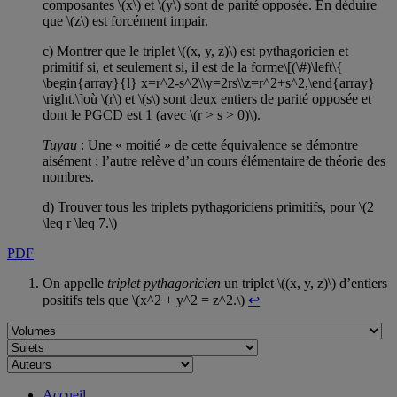
composantes \(x\) et \(y\) sont de parité opposée. En déduire
que \(z\) est forcément impair.
c) Montrer que le triplet \((x, y, z)\) est pythagoricien et
primitif si, et seulement si, il est de la forme\[(\#)\left\{
\begin{array}{l} x=r^2-s^2\\y=2rs\\z=r^2+s^2,\end{array}
\right.\]où \(r\) et \(s\) sont deux entiers de parité opposée et
dont le PGCD est 1 (avec \(r > s > 0)\).
Tuyau
: Une « moitié » de cette équivalence se démontre
aisément ; l’autre relève d’un cours élémentaire de théorie des
nombres.
d) Trouver tous les triplets pythagoriciens primitifs, pour \(2
\leq r \leq 7.\)
PDF
On appelle
triplet pythagoricien
un triplet \((x, y, z)\) d’entiers
positifs tels que \(x^2 + y^2 = z^2.\)
↩
Accueil