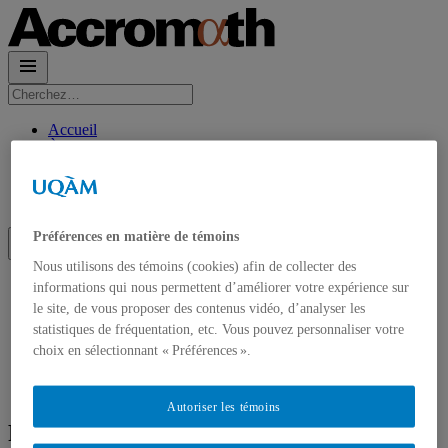
Rechercher :
Accueil
À propos
Accrom\(\alpha\)th en PDF
Contact et Abonnements
Abonnement à l’infolettre
Préférences en matière de témoins
Nous utilisons des témoins (cookies) afin de collecter des
Accueil
informations qui nous permettent d’améliorer votre expérience sur
À propos
le site, de vous proposer des contenus vidéo, d’analyser les
Accrom\(\alpha\)th en PDF
statistiques de fréquentation, etc. Vous pouvez personnaliser votre
Contact et Abonnements
choix en sélectionnant « Préférences ».
Abonnement à l’infolettre
Autoriser les témoins
Rubrique des paradoxes : Gagner au loto