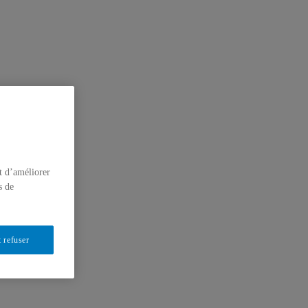
t d’améliorer
s de
 refuser