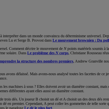
 à interpréter dans un monde convaincu du déterminisme universel. De
teven Lu et Serge B. Provost dans
Le mouvement brownien : Du polle
iversel. Comment décrire le mouvement de
N
points matériels soumis à la
stème solaire. Dans
Le problème des
N
corps
, Christiane Rousseau réus
mprendre la structure des nombres premiers
, Andrew Granville nou
 nous avons délaissé. Mais avons-nous analysé toutes les facettes de ce 
ance.
 les machines à sous ? Elles doivent avoir un diamètre constant, mais c
rmes différentes ayant elles aussi un diamètre constant.
trois dés. Un joueur B choisit un dé et A choisit un des deux dés restants
on dé en premier. Cependant, A peut coller les gommettes de telle sorte 
dans le paradoxe
Le dé le plus fort
.