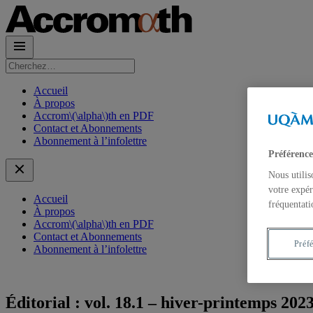
Rechercher :
Accueil
À propos
Accrom\(\alpha\)th en PDF
Contact et Abonnements
Abonnement à l’infolettre
Préférence
Nous utilis
votre expér
Accueil
fréquentati
À propos
Accrom\(\alpha\)th en PDF
Contact et Abonnements
Préf
Abonnement à l’infolettre
Éditorial : vol. 18.1 – hiver-printemps 202