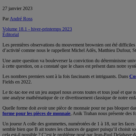
27 janvier 2023
Par
André Ross
Volume 18.1 - hiver-printemps 2023
Éditorial
Les premières observations du mouvement brownien ont été difficiles
d’activité comme nous le rappellent Michel Adès, Matthieu Dufour, S
Une autre question va bouleverser la conviction du déterminisme un
à cette question, on a constaté que le chaos est présent dans notre sy
Les nombres premiers sont à la fois fascinants et intriguants. Dans
Co
Fields en 2022.
Le tic-tac-toe est un jeu auquel nous avons toutes et tous joué et que
une analyse mathématique de ce divertissement classique de notre enf
Quelle forme doit avoir une pièce de monnaie pour ne pas bloquer dans
forme pour les pièces de monnaie
, Anik Trahan nous présente des fo
Un joueur A colle des gommettes, numérotées de 1 à 18, sur les faces de 
semble bien que B ait toutes les chances de gagner puisqu’il choisit s
cela est-il possible ? C’est le problème posé par Jean-Paul Delahaye 