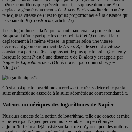
mêmes conditions que précédemment, il suppose donc que
P
se
déplace « géométriquement » de
A
vers
B
, c’est-à-dire de manière
telle que la vitesse de
P
est toujours proportionnelle à la distance qui
le sépare de
B
(
Constructio
, article 25).
Les « logarithmes à la Napier » sont maintenant à portée de main.
Supposant d’une part que les deux points
P
et
Q
entament leur
déplacement à la même vitesse, le premier selon une vitesse
décroissant géométriquement de
A
vers
B
, et le second à vitesse
constante à partir de 0; et supposant de plus que le point
Q
est en y
lorsque le point
P
est à une distance
x
de
B
; alors y est appelé par
Napier le
logarithme de x
. (On écrira ici, par commodité,
y
=
Nlog(
x
).)
C’est ainsi que le logarithme du réel
x
est le réel y déterminé par la
suite arithmétique associée à la suite géométrique correspondant à
x
.
Valeurs numériques des logarithmes de Napier
Plusieurs aspects de la notion de logarithme, telle que conçue et mise
en œuvre par Napier, peuvent nous sembler un peu étranges
aujourd’hui. On a déjà insisté sur la place qu’y occupent les notions
de suites arithmétique et géométrique, maintenant absentes du