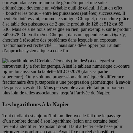
correspondance entre une suite géométrique et une suite
arithmétique devienne un véritable outil de calcul, il faut en effet
« boucher les trous » entre les puissances (entières) successives. Il
peut être intéressant, comme le souligne Chuquet, de conclure grâce
à sa table des puissances de 2 que le produit de 128 et 512 est 65
536. Mais cela ne nous renseigne en rien, par exemple, sur le produit
345×678. On voit même Chuquet, dans un appendice au
Triparty
,
chercher à résoudre des problèmes dans lesquels un exposant
fractionnaire est recherché — mais sans développer pour autant
d’approche systématique à cette fin.
Certains éléments (timides!) à cet égard se
retrouvent il y a fort longtemps. Ainsi le tableau numérique ci-contre
figure lui aussi sur la tablette MLC 02078 (dans sa partie
supérieure). On y voit une progression arithmétique de différence
fractionnaire être juxtaposée à une progression géométrique, à savoir
des puissances de 16. Mais peu semble avoir été fait pour pousser
plus loin de telles associations jusqu’à l’arrivée de Napier.
Les logarithmes à la Napier
Tout étudiant est aujourd’hui familier avec le fait que le passage
d’un nombre donné à son logarithme (selon une certaine base)
revient à identifier l’exposant dont il faut affecter cette base pour
retrouver le nombre en cause. Ayant fixé un réel
b
(positif et