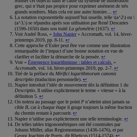
réaliser cet objectif dans le cadre du système de numération
grec, qui n’était pas propice pour exprimer aisément de très
grands nombres. Mais cela est une autre histoire…
↩
La notation exponentielle aujourd’hui usuelle, telle \(a^2\) ou \
(a^3,\) se répandra après son utilisation par René Descartes
(1596-1650) dans son traité
La géométrie
(1637).
↩
Voir André Ross, «
John Napier
» Accromath, vol. 14, hiver-
printemps 2019, pp. 8-11.
↩
Cette approche d’Euler peut être vue comme une illustration
remarquable de l’impact d’une bonne notation en vue de
clarifier et faciliter la démarche de la pensée.
↩
Voir «
Émergence logarithmique : tables et calculs.
»
Accromath
, vol. 14, hiver-printemps 2019, pp. 2-7.
↩
Tiré de la préface du
Mirifici logarithmorum canonis
descriptio
(traduction personnelle).
↩
Napier introduit l’idée de mouvement dès la définition 1 du
Descriptio
. Il utilise explicitement le terme « vitesse » à la
définition 5.
↩
On notera au passage que le point
P
n’atteint ainsi jamais sa
cible
B
, car à chaque étape il gruge toujours la même fraction
du chemin restant à parcourir.
↩
Napier n’utilise pas explicitement une telle terminologie.
↩
De telles tables trigonométriques ont été construites par
Johann Müller, alias Regiomontanus (1436-1476), et par
Georg Joachim de Porris, dit Rheticus (1514-1574).
↩