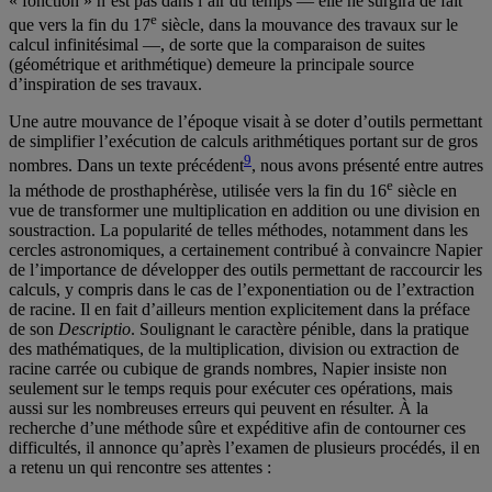
« fonction » n’est pas dans l’air du temps — elle ne surgira de fait
e
que vers la fin du 17
siècle, dans la mouvance des travaux sur le
calcul infinitésimal —, de sorte que la comparaison de suites
(géométrique et arithmétique) demeure la principale source
d’inspiration de ses travaux.
Une autre mouvance de l’époque visait à se doter d’outils permettant
de simplifier l’exécution de calculs arithmétiques portant sur de gros
9
nombres. Dans un texte précédent
, nous avons présenté entre autres
e
la méthode de prosthaphérèse, utilisée vers la fin du 16
siècle en
vue de transformer une multiplication en addition ou une division en
soustraction. La popularité de telles méthodes, notamment dans les
cercles astronomiques, a certainement contribué à convaincre Napier
de l’importance de développer des outils permettant de raccourcir les
calculs, y compris dans le cas de l’exponentiation ou de l’extraction
de racine. Il en fait d’ailleurs mention explicitement dans la préface
de son
Descriptio
. Soulignant le caractère pénible, dans la pratique
des mathématiques, de la multiplication, division ou extraction de
racine carrée ou cubique de grands nombres, Napier insiste non
seulement sur le temps requis pour exécuter ces opérations, mais
aussi sur les nombreuses erreurs qui peuvent en résulter. À la
recherche d’une méthode sûre et expéditive afin de contourner ces
difficultés, il annonce qu’après l’examen de plusieurs procédés, il en
a retenu un qui rencontre ses attentes :