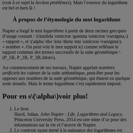
(voir à ce sujet la
Section problèmes
). Mais l’essence du logarithme
est bel et bien là !
À propos de l’étymologie du mot logarithme
Napier a forgé le mot
logarithme
à partir de deux racines grecques
d’usage courant : \(\lambda \omicron \gamma \omicron \varsigma,\)
« rapport », et \(\alpha \rho \iota \theta \mu \omicron \varsigma\),
« nombre ». On peut voir le mot rapport ici comme reflétant le
rapport commun des termes successifs de la suite géométrique \
(P_1B, P_2B, P_3B,\ldots\).
Au commencement de ses travaux, Napier appelait
nombres
artificiels
les valeurs de la suite arithmétique, peut-être pour les
opposer aux nombres de la suite géométrique, qui étaient en quelque
sorte donnés. Mais le terme logarithme s’est rapidement imposé.
Pour en s
\(\alpha\)
voir
plus
!
Le livre
Havil, Julian,
John Napier : Life, Logarithms and Legacy
.
Princeton University Press, 2014 est une mine d’or pour des
informations sur la vie et l’œuvre de Napier.
Le contexte ayant mené à la naissance des logarithmes est