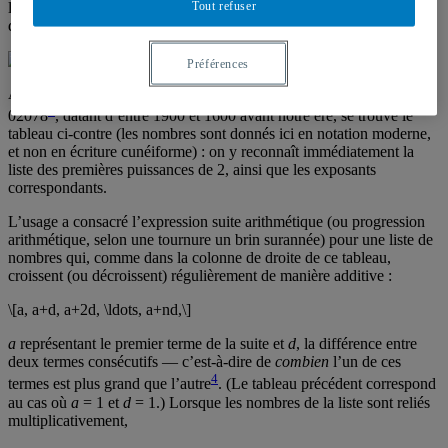
Tout refuser
lorsque ceux-ci sont des entiers naturels). Il n’est pas étonnant que
des telles intuitions aient pu se retrouver il y a fort longtemps.
Préférences
Ainsi sur la partie inférieure de la tablette mésopotamienne MLC
3
02078
, datant d’entre 1900 et 1600 avant notre ère, se trouve le
tableau ci-contre (les nombres sont donnés ici en notation moderne,
et non en écriture cunéiforme) : on y reconnaît immédiatement la
liste des premières puissances de 2, ainsi que les exposants
correspondants.
L’usage a consacré l’expression suite arithmétique (ou progression
arithmétique, selon une tournure un brin surannée) pour une liste de
nombres qui, comme dans la colonne de droite de ce tableau,
croissent (ou décroissent) régulièrement de manière additive :
\[a, a+d, a+2d, \ldots, a+nd,\]
a
représentant le premier terme de la suite et
d
, la différence entre
deux termes consécutifs — c’est-à-dire de
combien
l’un de ces
4
termes est plus grand que l’autre
. (Le tableau précédent correspond
au cas où
a
= 1 et
d
= 1.) Lorsque les nombres de la liste sont reliés
multiplicativement,