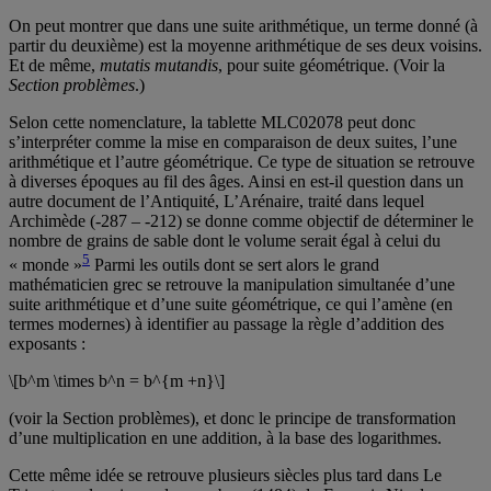
On peut montrer que dans une suite arithmétique, un terme donné (à
partir du deuxième) est la moyenne arithmétique de ses deux voisins.
Et de même,
mutatis mutandis
, pour suite géométrique. (Voir la
Section problèmes
.)
Selon cette nomenclature, la tablette MLC02078 peut donc
s’interpréter comme la mise en comparaison de deux suites, l’une
arithmétique et l’autre géométrique. Ce type de situation se retrouve
à diverses époques au fil des âges. Ainsi en est-il question dans un
autre document de l’Antiquité, L’Arénaire, traité dans lequel
Archimède (-287 – -212) se donne comme objectif de déterminer le
nombre de grains de sable dont le volume serait égal à celui du
5
« monde »
Parmi les outils dont se sert alors le grand
mathématicien grec se retrouve la manipulation simultanée d’une
suite arithmétique et d’une suite géométrique, ce qui l’amène (en
termes modernes) à identifier au passage la règle d’addition des
exposants :
\[b^m \times b^n = b^{m +n}\]
(voir la Section problèmes), et donc le principe de transformation
d’une multiplication en une addition, à la base des logarithmes.
Cette même idée se retrouve plusieurs siècles plus tard dans Le