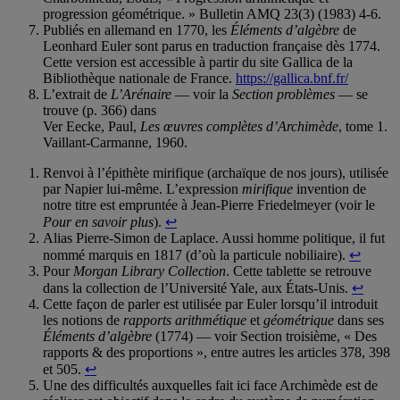
progression géométrique. » Bulletin AMQ 23(3) (1983) 4-6.
Publiés en allemand en 1770, les
Éléments d’algèbre
de
Leonhard Euler sont parus en traduction française dès 1774.
Cette version est accessible à partir du site Gallica de la
Bibliothèque nationale de France.
https://gallica.bnf.fr/
L’extrait de
L’Arénaire
— voir la
Section problèmes
— se
trouve (p. 366) dans
Ver Eecke, Paul,
Les œuvres complètes d’Archimède
, tome 1.
Vaillant-Carmanne, 1960.
Renvoi à l’épithète mirifique (archaïque de nos jours), utilisée
par Napier lui-même. L’expression
mirifique
invention de
notre titre est empruntée à Jean-Pierre Friedelmeyer (voir le
Pour en savoir plus
).
↩
Alias Pierre-Simon de Laplace. Aussi homme politique, il fut
nommé marquis en 1817 (d’où la particule nobiliaire).
↩
Pour
Morgan Library Collection
. Cette tablette se retrouve
dans la collection de l’Université Yale, aux États-Unis.
↩
Cette façon de parler est utilisée par Euler lorsqu’il introduit
les notions de
rapports arithmétique
et
géométrique
dans ses
Éléments d’algèbre
(1774) — voir Section troisième, « Des
rapports & des proportions », entre autres les articles 378, 398
et 505.
↩
Une des difficultés auxquelles fait ici face Archimède est de