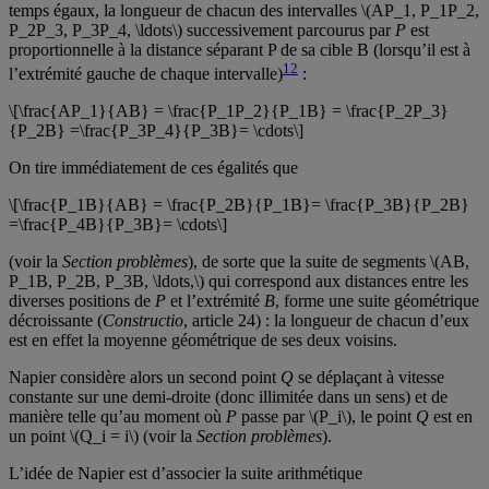
temps égaux, la longueur de chacun des intervalles \(AP_1, P_1P_2,
P_2P_3, P_3P_4, \ldots\) successivement parcourus par
P
est
proportionnelle à la distance séparant P de sa cible B (lorsqu’il est à
12
l’extrémité gauche de chaque intervalle)
:
\[\frac{AP_1}{AB} = \frac{P_1P_2}{P_1B} = \frac{P_2P_3}
{P_2B} =\frac{P_3P_4}{P_3B}= \cdots\]
On tire immédiatement de ces égalités que
\[\frac{P_1B}{AB} = \frac{P_2B}{P_1B}= \frac{P_3B}{P_2B}
=\frac{P_4B}{P_3B}= \cdots\]
(voir la
Section problèmes
), de sorte que la suite de segments \(AB,
P_1B, P_2B, P_3B, \ldots,\) qui correspond aux distances entre les
diverses positions de
P
et l’extrémité
B
, forme une suite géométrique
décroissante (
Constructio
, article 24) : la longueur de chacun d’eux
est en effet la moyenne géométrique de ses deux voisins.
Napier considère alors un second point
Q
se déplaçant à vitesse
constante sur une demi-droite (donc illimitée dans un sens) et de
manière telle qu’au moment où
P
passe par \(P_i\), le point
Q
est en
un point \(Q_i = i\) (voir la
Section problèmes
).
L’idée de Napier est d’associer la suite arithmétique