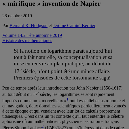
« mirifique » invention de Napier
28 octobre 2019
Par
Bernard R. Hodgson
et
Jérôme Camiré-Bernier
Volume 14.2 - été-automne 2019
Histoire des mathématiques
Si la notion de logarithme paraît aujourd’hui
tout à fait naturelle, sa conceptualisation et sa
mise en œuvre au plan pratique, au début du
e
17
siècle, n’ont point été une mince affaire.
Premiers épisodes de cette foisonnante saga!
Peu de temps après leur introduction par John Napier (1550-1617)
e
au tout début du 17
siècle, les logarithmes se sont rapidement
1
imposés comme un « merveilleux »
outil essentiel en astronomie et
en navigation, deux domaines scientifiques particulièrement avancés
à cette époque et qui venaient avec leur lot de calculs proprement
titanesques. C’est dans un tel contexte qu’il faut entendre le célèbre
aphorisme dû au mathématicien, physicien et astronome français
2
Pierre-Simon Laplace
(1749-1827) qui, s’intéressant dans le cadre