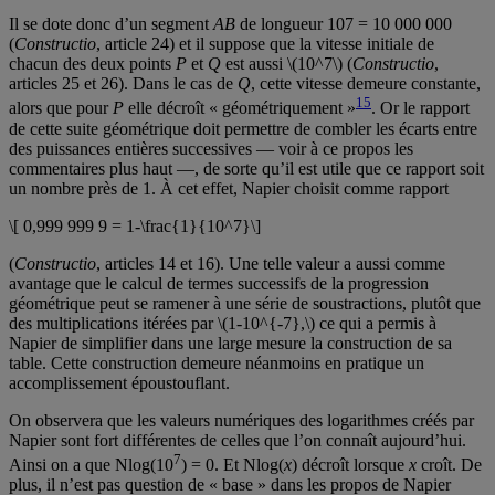
Il se dote donc d’un segment
AB
de longueur 107 = 10 000 000
(
Constructio
, article 24) et il suppose que la vitesse initiale de
chacun des deux points
P
et
Q
est aussi \(10^7\) (
Constructio
,
articles 25 et 26). Dans le cas de
Q
, cette vitesse demeure constante,
15
alors que pour
P
elle décroît « géométriquement »
. Or le rapport
de cette suite géométrique doit permettre de combler les écarts entre
des puissances entières successives — voir à ce propos les
commentaires plus haut —, de sorte qu’il est utile que ce rapport soit
un nombre près de 1. À cet effet, Napier choisit comme rapport
\[ 0,999 999 9 = 1-\frac{1}{10^7}\]
(
Constructio
, articles 14 et 16). Une telle valeur a aussi comme
avantage que le calcul de termes successifs de la progression
géométrique peut se ramener à une série de soustractions, plutôt que
des multiplications itérées par \(1-10^{-7},\) ce qui a permis à
Napier de simplifier dans une large mesure la construction de sa
table. Cette construction demeure néanmoins en pratique un
accomplissement époustouflant.
On observera que les valeurs numériques des logarithmes créés par
Napier sont fort différentes de celles que l’on connaît aujourd’hui.
7
Ainsi on a que Nlog(10
) = 0. Et Nlog(
x
) décroît lorsque
x
croît. De
plus, il n’est pas question de « base » dans les propos de Napier