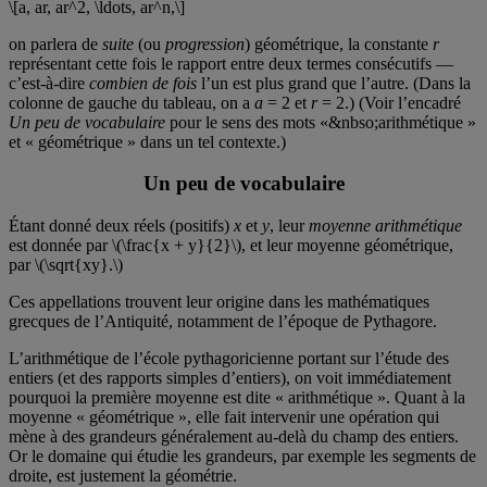
\[a, ar, ar^2, \ldots, ar^n,\]
on parlera de
suite
(ou
progression
) géométrique, la constante
r
représentant cette fois le rapport entre deux termes consécutifs —
c’est-à-dire
combien de fois
l’un est plus grand que l’autre. (Dans la
colonne de gauche du tableau, on a
a
= 2 et
r
= 2.) (Voir l’encadré
Un peu de vocabulaire
pour le sens des mots «&nbso;arithmétique »
et « géométrique » dans un tel contexte.)
Un peu de vocabulaire
Étant donné deux réels (positifs)
x
et
y
, leur
moyenne arithmétique
est donnée par \(\frac{x + y}{2}\), et leur moyenne géométrique,
par \(\sqrt{xy}.\)
Ces appellations trouvent leur origine dans les mathématiques
grecques de l’Antiquité, notamment de l’époque de Pythagore.
L’arithmétique de l’école pythagoricienne portant sur l’étude des
entiers (et des rapports simples d’entiers), on voit immédiatement
pourquoi la première moyenne est dite « arithmétique ». Quant à la
moyenne « géométrique », elle fait intervenir une opération qui
mène à des grandeurs généralement au-delà du champ des entiers.
Or le domaine qui étudie les grandeurs, par exemple les segments de
droite, est justement la géométrie.