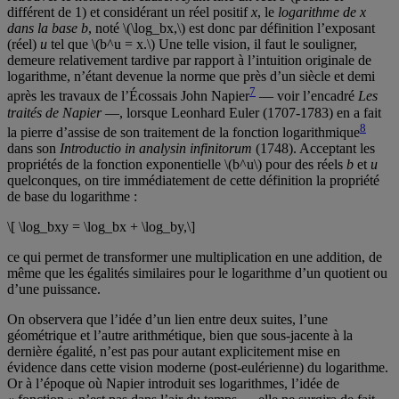
différent de 1) et considérant un réel positif
x
, le
logarithme de x
dans la base b
, noté \(\log_bx,\) est donc par définition l’exposant
(réel)
u
tel que \(b^u = x.\) Une telle vision, il faut le souligner,
demeure relativement tardive par rapport à l’intuition originale de
logarithme, n’étant devenue la norme que près d’un siècle et demi
7
après les travaux de l’Écossais John Napier
— voir l’encadré
Les
traités de Napier
—, lorsque Leonhard Euler (1707-1783) en a fait
8
la pierre d’assise de son traitement de la fonction logarithmique
dans son
Introductio in analysin infinitorum
(1748). Acceptant les
propriétés de la fonction exponentielle \(b^u\) pour des réels
b
et
u
quelconques, on tire immédiatement de cette définition la propriété
de base du logarithme :
\[ \log_bxy = \log_bx + \log_by,\]
ce qui permet de transformer une multiplication en une addition, de
même que les égalités similaires pour le logarithme d’un quotient ou
d’une puissance.
On observera que l’idée d’un lien entre deux suites, l’une
géométrique et l’autre arithmétique, bien que sous-jacente à la
dernière égalité, n’est pas pour autant explicitement mise en
évidence dans cette vision moderne (post-eulérienne) du logarithme.
Or à l’époque où Napier introduit ses logarithmes, l’idée de