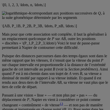
\[0, 1, 2, 3, \ldots, n, \ldots,\]
correspondant aux positions successives de
Q
, à
la suite géométrique déterminée par les segments
\[AB, P_1B, P_2B, P_3B, \ldots, P_nB, \ldots.\]
Mais pour que cette association soit complète, il faut la généraliser à
un emplacement quelconque de
P
sur
AB
, outre les positions
« discrètes » \(P_1,P_2,P_3,\ldots\) Voici le tour de passe-passe
permettant à Napier de contourner cette difficulté.
Puisque des distances parcourues dans des temps égaux sont dans le
même rapport que les vitesses, il s’ensuit que la vitesse du point
P
sur chaque intervalle est proportionnelle à la distance de l’extrémité
gauche de cet intervalle au point
B
(voir la
Section problèmes
). Ainsi
quand
P
est à mi-chemin dans son trajet de
A
vers
B
, sa vitesse a
diminué de moitié par rapport à sa vitesse initiale. Et quand il est
rendu aux deux-tiers de l’intervalle
AB
, sa vitesse ne vaut plus que le
tiers de celle de départ.
Passant à une vision « lisse » — et non plus par « pas » — du
déplacement de
P
, Napier en vient à considérer ce point comme
13
changeant « continûment » de vitesse
— et non pas de manière
abrupte et instantanée en chaque point \(P_i\). Pour rester dans les