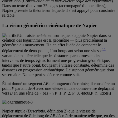
constructio
(
Construction de la merveileuse règle des logarithmes
).
Dans un texte d’environ 35 pages (accompagné d’appendices),
Napier présente la théorie sur laquelle il s’est appuyé pour construire
sa table.
La vision géométrico-cinématique de Napier
Un troisième élément sur lequel s’appuie Napier dans sa
création des logarithmes est la géométrie — plus précisément la
géométrie du mouvement. Il a en effet l’idée de comparer le
11
déplacement de deux points, l’un bougeant selon une vitesse
variant de manière telle que les distances parcourues en des
intervalles de temps égaux forment une progression géométrique,
tandis que l’autre point, bougeant à vitesse constante, détermine des
distances en progression arithmétique. Le support géométrique dont
se sert alors Napier peut se décrire comme suit.
Étant donné un segment
AB
de longueur déterminée, il considère un
point
P
partant de
A
avec une vitesse initiale donnée et se déplaçant
vers
B
en une série de « pas » \(P_1, P_2, P_3, \ldots,P_n, \ldots\)
Napier stipule (
Descriptio
, définition 2) que la vitesse de
déplacement de
P
le long de
AB
décroît de manière telle que, en des