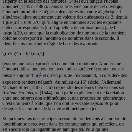
Triparty en la science des nombres (1484) du Français Nicolas
Chuquet (1445?-1488?). Dans la troisième partie de cet ouvrage,
Chuquet introduit des règles calculatoires de nature algébrique. Il
s’intéresse alors notamment aux valeurs des puissances de 2, depuis
1 jusqu’à 1 048 576, qu’il aligne en colonnes avec les exposants
entiers correspondants (qu’il appelle « dénominations »), de 0
jusqu’à 20, et note que la multiplication de nombres de la première
colonne correspond à l’addition de nombres dans la seconde. Il
identifie aussi une autre règle de base des exposants :
\[(b^m)^n = b^{mn}\]
(encore une fois exprimée ici en notation moderne). À noter que
Chuquet utilise une notation avec indice surélevé (comme nous le
6
faisons aujourd’hui)
et qu’en plus de l’exposant 0, il considère des
e
exposants (entiers) négatifs. Au milieu du 16
siècle, l’Allemand
Michael Stifel (1487?-1567) reprendra les mêmes thèmes dans son
Arithmetica integra
(1544), où il parle explicitement de la relation
entre une progression arithmétique et une progression géométrique.
C’est d’ailleurs à Stifel que l’on doit le vocable
exposants
pour
désigner les nombres de la suite arithmétique en jeu.
Si quelques-uns des principes servant de fondements à la notion de
logarithme se perçoivent dans les commentaires qui précèdent, on
est encore loin du logarithme en tant que tel. Pour qu’une