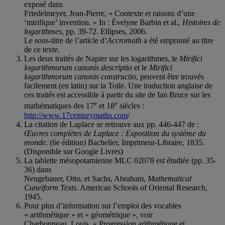
exposé dans
Friedelmeyer, Jean-Pierre, « Contexte et raisons d’une
‘mirifique’ invention. » In : Évelyne Barbin et al.,
Histoires de
logarithmes
, pp. 39-72. Ellipses, 2006.
Le sous-titre de l’article d’
Accromath
a été emprunté au titre
de ce texte.
Les deux traités de Napier sur les logarithmes, le
Mirifici
logarithmorum canonis descriptio
et le
Mirifici
logarithmorum canonis constructio
, peuvent être trouvés
facilement (en latin) sur la Toile. Une traduction anglaise de
ces traités est accessible à partir du site de Ian Bruce sur les
e
e
mathématiques des 17
et 18
siècles :
http://www.17centurymaths.com
/
La citation de Laplace se retrouve aux pp. 446-447 de :
Œuvres complètes de Laplace : Exposition du système du
monde
. (6e édition) Bachelier, Imprimeur-Libraire, 1835.
(Disponible sur Google Livres)
La tablette mésopotamienne MLC 02078 est étudiée (pp. 35-
36) dans
Neugebauer, Otto, et Sachs, Abraham,
Mathematical
Cuneiform Texts
. American Schools of Oriental Research,
1945.
Pour plus d’information sur l’emploi des vocables
« arithmétique » et « géométrique », voir
Charbonneau, Louis, « Progression arithmétique et