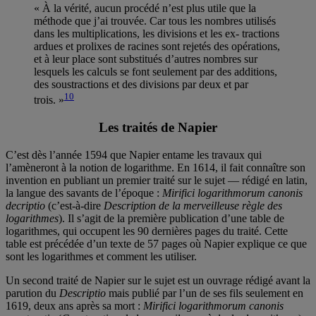
« À la vérité, aucun procédé n’est plus utile que la
méthode que j’ai trouvée. Car tous les nombres utilisés
dans les multiplications, les divisions et les ex- tractions
ardues et prolixes de racines sont rejetés des opérations,
et à leur place sont substitués d’autres nombres sur
lesquels les calculs se font seulement par des additions,
des soustractions et des divisions par deux et par
10
trois. »
Les traités de Napier
C’est dès l’année 1594 que Napier entame les travaux qui
l’amèneront à la notion de logarithme. En 1614, il fait connaître son
invention en publiant un premier traité sur le sujet — rédigé en latin,
la langue des savants de l’époque :
Mirifici logarithmorum canonis
decriptio
(c’est-à-dire
Description de la merveilleuse règle des
logarithmes
). Il s’agit de la première publication d’une table de
logarithmes, qui occupent les 90 dernières pages du traité. Cette
table est précédée d’un texte de 57 pages où Napier explique ce que
sont les logarithmes et comment les utiliser.
Un second traité de Napier sur le sujet est un ouvrage rédigé avant la
parution du
Descriptio
mais publié par l’un de ses fils seulement en
1619, deux ans après sa mort :
Mirifici logarithmorum canonis