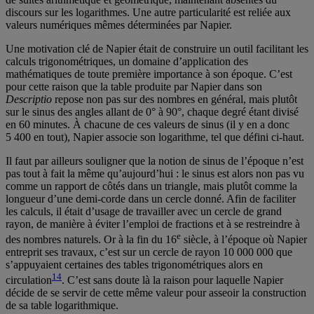
discours sur les logarithmes. Une autre particularité est reliée aux
valeurs numériques mêmes déterminées par Napier.
Une motivation clé de Napier était de construire un outil facilitant les
calculs trigonométriques, un domaine d’application des
mathématiques de toute première importance à son époque. C’est
pour cette raison que la table produite par Napier dans son
Descriptio
repose non pas sur des nombres en général, mais plutôt
sur le sinus des angles allant de 0° à 90°, chaque degré étant divisé
en 60 minutes. À chacune de ces valeurs de sinus (il y en a donc
5 400 en tout), Napier associe son logarithme, tel que défini ci-haut.
Il faut par ailleurs souligner que la notion de sinus de l’époque n’est
pas tout à fait la même qu’aujourd’hui : le sinus est alors non pas vu
comme un rapport de côtés dans un triangle, mais plutôt comme la
longueur d’une demi-corde dans un cercle donné. Afin de faciliter
les calculs, il était d’usage de travailler avec un cercle de grand
rayon, de manière à éviter l’emploi de fractions et à se restreindre à
e
des nombres naturels. Or à la fin du 16
siècle, à l’époque où Napier
entreprit ses travaux, c’est sur un cercle de rayon 10 000 000 que
s’appuyaient certaines des tables trigonométriques alors en
14
circulation
. C’est sans doute là la raison pour laquelle Napier
décide de se servir de cette même valeur pour asseoir la construction
de sa table logarithmique.