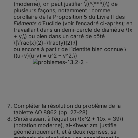
(moderne), on peut justifier \((^{***})\) de
plusieurs façons, notamment : comme
corollaire de la Proposition 5 du Livre II des
Éléments
d’Euclide (voir l’encadré ci-après); en
travaillant dans un demi-cercle de diamètre \(x
+ y,\) ou bien dans un carré de côté
\[\frac{x}{2}+\frac{y}{2};\]
ou encore à partir de l’identité bien connue \
((u+v)(u-v) = u^2 – v^2.\)
Compléter la résolution du problème de la
tablette AO 8862 (pp. 27-28).
S’intéressant à l’équation \(x^2 + 10x = 39\)
(notation moderne), al-Khwarizmi justifie
géométriquement, et à deux reprises, sa