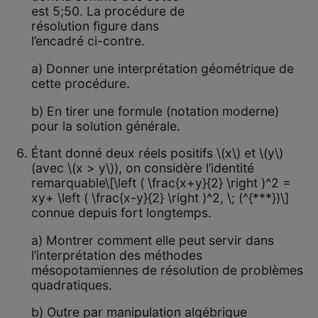
est 5;50. La procédure de
résolution figure dans
l’encadré ci-contre.
a) Donner une interprétation géométrique de
cette procédure.
b) En tirer une formule (notation moderne)
pour la solution générale.
Étant donné deux réels positifs \(x\) et \(y\)
(avec \(x > y\)), on considère l’identité
remarquable\[\left ( \frac{x+y}{2} \right )^2 =
xy+ \left ( \frac{x-y}{2} \right )^2, \; (^{***})\]
connue depuis fort longtemps.
a) Montrer comment elle peut servir dans
l’interprétation des méthodes
mésopotamiennes de résolution de problèmes
quadratiques.
b) Outre par manipulation algébrique