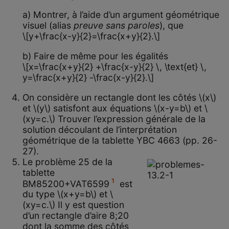
a) Montrer, à l’aide d’un argument géométrique
visuel (alias
preuve sans paroles
), que
\[y+\frac{x-y}{2}=\frac{x+y}{2}.\]
b) Faire de même pour les égalités
\[x=\frac{x+y}{2} +\frac{x-y}{2} \, \text{et} \,
y=\frac{x+y}{2} -\frac{x-y}{2}.\]
On considère un rectangle dont les côtés \(x\)
et \(y\) satisfont aux équations \(x-y=b\) et \
(xy=c.\) Trouver l’expression générale de la
solution découlant de l’interprétation
géométrique de la tablette YBC 4663 (pp. 26-
27).
Le problème 25 de la
tablette
1
BM85200+VAT6599
est
du type \(x+y=b\) et \
(xy=c.\) Il y est question
d’un rectangle d’aire 8;20
dont la somme des côtés