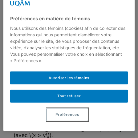
d’obtenir les deux racines \(r_1\) et \(r_2\)
(réelles ou complexes, éventuellement égales).
Préférences en matière de témoins
a) Trouver l’expression de ces racines en
ramenant l’équation à la forme
Nous utilisons des témoins (cookies) afin de collecter des
\[x^2+\frac{b}{a}x=-\frac{c}{a} \; (^{**}) \]
informations qui nous permettent d’améliorer votre
et en la transformant de sorte que le membre
expérience sur le site, de vous proposer des contenus
de gauche devienne un carré.
vidéo, d’analyser les statistiques de fréquentation, etc.
Vous pouvez personnaliser votre choix en sélectionnant
b) Variante: revenant à \((^{*}),\) procéder en
« Préférences ».
multipliant l’équation par \(4a.\)
c) Autre démonstration: partant de \((^{**}),\)
Autoriser les témoins
le changement de variable
\[y=x+ \frac{b}{2a}\]
Tout refuser
permet d’isoler \(y^2.\)
En travaillant en base soixante, vérifier
Préférences
chacune des étapes du calcul de la tablette
YBC 4663 (p. 26).
Soit deux segments de longueur \(x \)et \(y\)
(avec \(x > y\)).