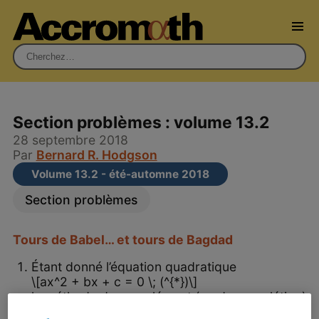
Rechercher :
Section problèmes : volume 13.2
28 septembre 2018
Par
Bernard R. Hodgson
Volume 13.2 - été-automne 2018
Section problèmes
Tours de Babel… et tours de Bagdad
Étant donné l’équation quadratique
\[ax^2 + bx + c = 0 \; (^{*})\]
la méthode du complément (ou de complétion)
du carré permet, par manipulation algébrique,