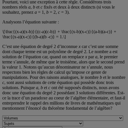
Pourtant, voici une exception à cette règle. Considérons trois
nombres réels
a
,
b
et
c
fixés et deux à deux distincts (si vous le
souhaitez, prenez
a
= 1,
b
= 2,
c
= 3).
Analysons l’équation suivante :
\[\frac{(x-a)(x-b)}{(c-a)(c-b)} + \frac{(x-b)(x-c)}{(a-b)(a-c)} +
\frac{(x-a)(x-c)}{(b-a)(b -c)} = 1.\]
C’est une équation de degré 2 d’inconnue
x
car c’est une somme
dont chaque terme est un polynôme de degré 2. Le nombre a est
solution de l’équation car, quand on remplace
x
par
a
, le premier
terme s’annule, de même que le troisième, alors que le second prend
la valeur 1. Notons qu’aucun dénominateur ne s’annule, nous
respectons bien les règles de calcul qu’impose ce genre de
manipulations. Pour des raisons analogues, le nombre
b
et le nombre
c
, sont aussi solutions de cette équation qui possède donc trois
solutions. Puisque
a
,
b
et
c
ont été supposés distincts, nous avons
donc une équation du degré 2 possédant 3 solutions différentes. Est-
ce la trace d’un paradoxe au coeur de l’algèbre élémentaire, et faut-il
entreprendre le rappel des millions de livres de mathématiques qui
mentionnent l’énoncé du théorème fondamental de l’algèbre?