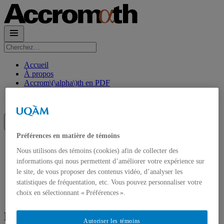
Rechercher :
Accueil
À propos
Accrom\(\alpha\)th en PDF
Contact et Abonnements
Abonnement à l’infolettre
Préférences en matière de témoins
Accueil
Nous utilisons des témoins (cookies) afin de collecter des
À propos
Accrom\(\alpha\)th en PDF
informations qui nous permettent d’améliorer votre expérience sur
Contact et Abonnements
le site, de vous proposer des contenus vidéo, d’analyser les
Abonnement à l’infolettre
statistiques de fréquentation, etc. Vous pouvez personnaliser votre
choix en sélectionnant « Préférences ».
Rubrique des paradoxes : Une troublante
Autoriser les témoins