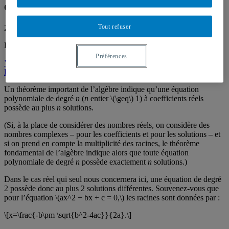
équation du second degré
Tout refuser
28 septembre 2018
Par
Jean-Paul Delahaye
Préférences
Volume 13.2 - été-automne 2018
Rubrique des Paradoxes
Un théorème important de l’algèbre indique qu’une équation
polynomiale de degré
n
(
n
entier \(\geq\) 1) à coefficients réels
possède au plus
n
solutions.
(Si, à la place de considérer des nombres réels, on considère des
nombres complexes – pour les coefficients et pour les solutions – et
si on prend en compte la multiplicité des racines, le théorème
fondamental de l’algèbre indique alors que toute équation
polynomiale de degré
n
possède exactement
n
solutions.)
Dans le cas réel qui seul nous concernera ici, une équation de degré
2 possède donc au plus 2 solutions différentes. Souvenez-vous que
pour l’équation \(ax^2 + bx + c = 0,\) les racines sont données par :
\[x=\frac{-b\pm \sqrt{b^2-4ac}}{2a}.\]