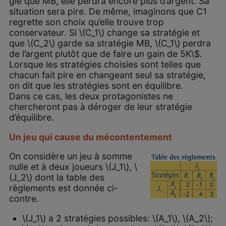
gie que MB, elle perdra encore plus d’argent. Sa
situation sera pire. De même, imaginons que C1
regrette son choix qu’elle trouve trop
conservateur. Si \(C_1\) change sa stratégie et
que \(C_2\) garde sa stratégie MB, \(C_1\) perdra
de l’argent plutôt que de faire un gain de 5K\$.
Lorsque les stratégies choisies sont telles que
chacun fait pire en changeant seul sa stratégie,
on dit que les stratégies sont en équilibre.
Dans ce cas, les deux protagonistes ne
chercheront pas à déroger de leur stratégie
d’équilibre.
Un jeu qui cause du mécontentement
On considère un jeu à somme
nulle et à deux joueurs \(J_1\), \
(J_2\) dont la table des
règlements est donnée ci-
contre.
\(J_1\) a 2 stratégies possibles: \(A_1\), \(A_2\);