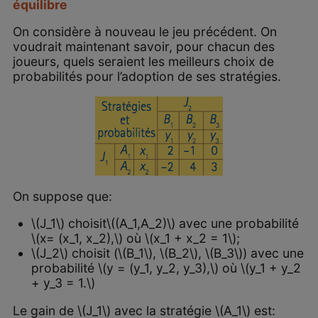
équilibre
On considère à nouveau le jeu précédent. On
voudrait maintenant savoir, pour chacun des
joueurs, quels seraient les meilleurs choix de
probabilités pour l’adoption de ses stratégies.
On suppose que:
\(J_1\) choisit\((A_1,A_2)\) avec une probabilité
\(x= (x_1, x_2),\) où \(x_1 + x_2 = 1\);
\(J_2\) choisit (\(B_1\), \(B_2\), \(B_3\)) avec une
probabilité \(y = (y_1, y_2, y_3),\) où \(y_1 + y_2
+ y_3 = 1.\)
Le gain de \(J_1\) avec la stratégie \(A_1\) est: