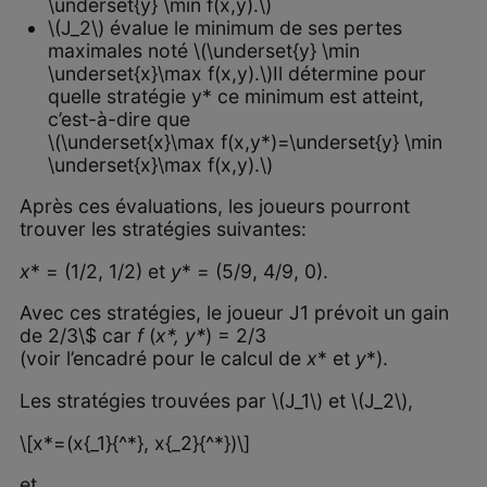
\underset{y} \min f(x,y).\)
\(J_2\) évalue le minimum de ses pertes
maximales noté \(\underset{y} \min
\underset{x}\max f(x,y).\)Il détermine pour
quelle stratégie y* ce minimum est atteint,
c’est-à-dire que
\(\underset{x}\max f(x,y*)=\underset{y} \min
\underset{x}\max f(x,y).\)
Après ces évaluations, les joueurs pourront
trouver les stratégies suivantes:
x
* = (1/2, 1/2) et
y
* = (5/9, 4/9, 0).
Avec ces stratégies, le joueur J1 prévoit un gain
de 2/3\$ car
f
(
x*, y*
) = 2/3
(voir l’encadré pour le calcul de
x
* et
y
*).
Les stratégies trouvées par \(J_1\) et \(J_2\),
\[x*=(x{_1}{^*}, x{_2}{^*})\]
et