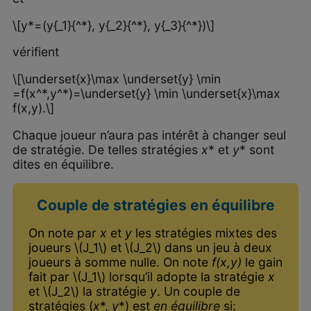
\[y*=(y{_1}{^*}, y{_2}{^*}, y{_3}{^*})\]
vérifient
\[\underset{x}\max \underset{y} \min
=f(x^*,y^*)=\underset{y} \min \underset{x}\max
f(x,y).\]
Chaque joueur n’aura pas intérêt à changer seul
de stratégie. De telles stratégies
x
* et
y
* sont
dites en équilibre.
Couple de stratégies en équilibre
On note par
x
et
y
les stratégies mixtes des
joueurs \(J_1\) et \(J_2\) dans un jeu à deux
joueurs à somme nulle. On note
f(x,y)
le gain
fait par \(J_1\) lorsqu’il adopte la stratégie
x
et \(J_2\) la stratégie
y
. Un couple de
stratégies (
x
*,
y
*) est
en équilibre
si: