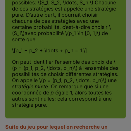
possibles: \(S_1, S_2, \ldots, S_n.\) Chacune
de ces stratégies est appelée une stratégie
pure. D’autre part, il pourrait choisir
chacune de ces stratégies avec une
certaine probabilité, c’est-à-dire choisir \
(S_i\)avec probabilité \(p_1 \in [0, 1]\) de
sorte que
\[p_1 + p_2 + \ldots + p_n = 1.\]
On peut identifier l’ensemble des choix de \
(p = (p_1, p_2, \ldots, p_n)\) à l’ensemble des
possibilités de choisir différentes stratégies.
On appelle \(p = (p_1, p_2, \ldots, p_n)\) une
stratégie mixte
. On remarque que si une
coordonnée de
p
égale 1, alors toutes les
autres sont nulles; cela correspond à une
stratégie pure.
Suite du jeu pour lequel on recherche un