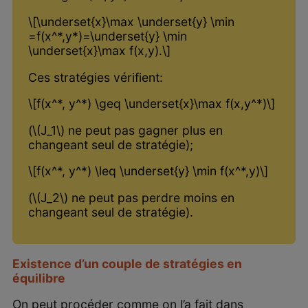
\[\underset{x}\max \underset{y} \min
=f(x^*,y*)=\underset{y} \min
\underset{x}\max f(x,y).\]
Ces stratégies vérifient:
\[f(x^*, y^*) \geq \underset{x}\max f(x,y^*)\]
(\(J_1\) ne peut pas gagner plus en
changeant seul de stratégie);
\[f(x^*, y^*) \leq \underset{y} \min f(x^*,y)\]
(\(J_2\) ne peut pas perdre moins en
changeant seul de stratégie).
Existence d’un couple de stratégies en
équilibre
On peut procéder comme on l’a fait dans