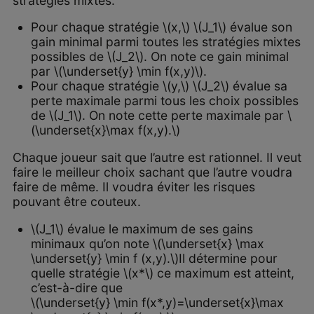
stratégies mixtes.
Pour chaque stratégie \(x,\) \(J_1\) évalue son
gain minimal parmi toutes les stratégies mixtes
possibles de \(J_2\). On note ce gain minimal
par \(\underset{y} \min f(x,y)\).
Pour chaque stratégie \(y,\) \(J_2\) évalue sa
perte maximale parmi tous les choix possibles
de \(J_1\). On note cette perte maximale par \
(\underset{x}\max f(x,y).\)
Chaque joueur sait que l’autre est rationnel. Il veut
faire le meilleur choix sachant que l’autre voudra
faire de même. Il voudra éviter les risques
pouvant être couteux.
\(J_1\) évalue le maximum de ses gains
minimaux qu’on note \(\underset{x} \max
\underset{y} \min f (x,y).\)Il détermine pour
quelle stratégie \(x*\) ce maximum est atteint,
c’est-à-dire que
\(\underset{y} \min f(x*,y)=\underset{x}\max