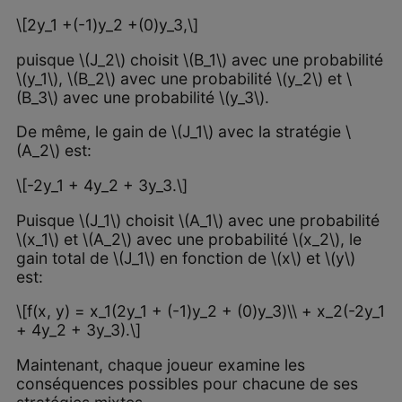
\[2y_1 +(-1)y_2 +(0)y_3,\]
puisque \(J_2\) choisit \(B_1\) avec une probabilité
\(y_1\), \(B_2\) avec une probabilité \(y_2\) et \
(B_3\) avec une probabilité \(y_3\).
De même, le gain de \(J_1\) avec la stratégie \
(A_2\) est:
\[-2y_1 + 4y_2 + 3y_3.\]
Puisque \(J_1\) choisit \(A_1\) avec une probabilité
\(x_1\) et \(A_2\) avec une probabilité \(x_2\), le
gain total de \(J_1\) en fonction de \(x\) et \(y\)
est:
\[f(x, y) = x_1(2y_1 + (-1)y_2 + (0)y_3)\\ + x_2(-2y_1
+ 4y_2 + 3y_3).\]
Maintenant, chaque joueur examine les
conséquences possibles pour chacune de ses