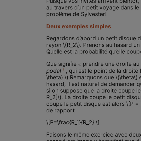
Puisque vos invités arrivent bientôt
au travers d’un petit voyage dans le 
problème de Sylvester!
Deux exemples simples
Regardons d’abord un petit disque de
rayon \(R_2\). Prenons au hasard un s
Quelle est la probabilité qu’elle coup
Que signifie « prendre une droite au
1
podal
, qui est le point de la droite
\theta).\) Remarquons que \(\theta\) e
hasard, il est naturel de demander que
si on suppose que la droite coupe le g
R_2]\). La droite coupe le petit disqu
coupe le petit disque est alors \(P 
de rapport
\[P=\frac{R_1}{R_2}.\]
Faisons le même exercice avec deux ca