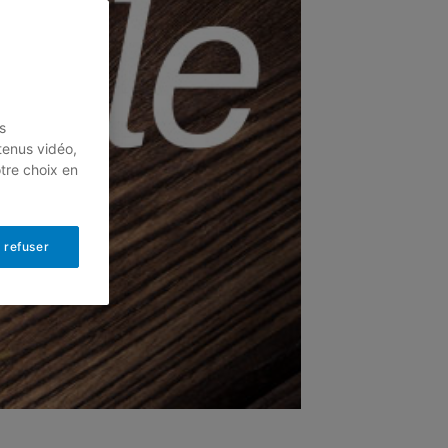
s
tenus vidéo,
otre choix en
 refuser