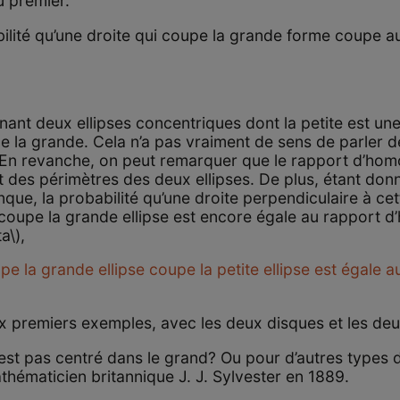
u premier.
lité qu’une droite qui coupe la grande forme coupe aus
ant deux ellipses concentriques dont la petite est un
e la grande. Cela n’a pas vraiment de sens de parler d
En revanche, on peut remarquer que le rapport d’homot
t des périmètres des deux ellipses. De plus, étant don
nque, la probabilité qu’une droite perpendiculaire à cet
 coupe la grande ellipse est encore égale au rapport d
a\),
e la grande ellipse coupe la petite ellipse est égale 
x premiers exemples, avec les deux disques et les deux
 n’est pas centré dans le grand? Ou pour d’autres type
athématicien britannique J. J. Sylvester en 1889.