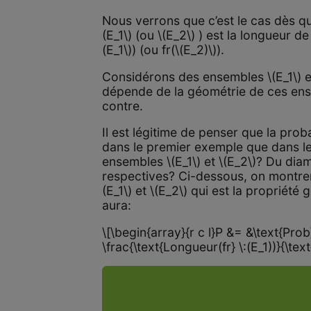
Nous verrons que c’est le cas dès qu
(E_1\) (ou \(E_2\) ) est la longueur de
(E_1\)) (ou fr(\(E_2)\)).
Considérons des ensembles \(E_1\) et
dépende de la géométrie de ces ens
contre.
Il est légitime de penser que la prob
dans le premier exemple que dans le 
ensembles \(E_1\) et \(E_2\)? Du diam
respectives? Ci-dessous, on montrer
(E_1\) et \(E_2\) qui est la propriété
aura:
\[\begin{array}{r c l}P &= &\text{Prob}
\frac{\text{Longueur(fr} \:(E_1))}{\tex