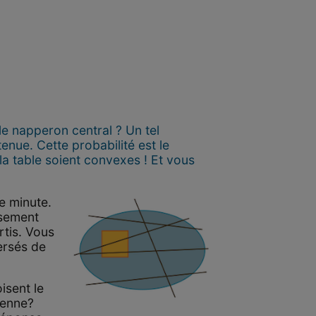
 le napperon central ? Un tel
enue. Cette probabilité est le
 la table soient convexes ! Et vous
re minute.
usement
rtis. Vous
ersés de
isent le
yenne?