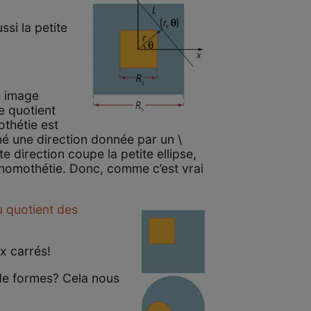
si la petite
e image
e quotient
hétie est
né une direction donnée par un \
te direction coupe la petite ellipse,
’homothétie. Donc, comme c’est vrai
au quotient des
 carrés!
s de formes? Cela nous