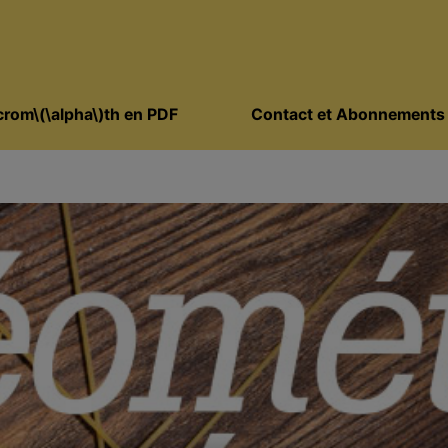
rom\(\alpha\)th en PDF
Contact et Abonnements