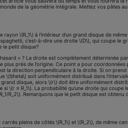
, cet article vous sauvera du temps et vous fournira la 
monde de la géométrie intégrale. Mettez vos pâtes au
 rayon \(R_1\) à l’intérieur d’un grand disque de même
paghetti, c’est-à-dire une droite \(D\), qui coupe le g
e le petit disque?
 hasard » ? La droite est complètement déterminée p
 le plus près de l’origine. Ce point a pour coordonnées p
st la direction perpendiculaire à la droite. Si on prend 
 \(\theta\) soit uniformément distribué dans l’intervall
rand disque, alors \(r\) doit être uniformément distrib
e si \(r ≤ R_1\). La probabilité qu’une droite qui coupe
= R_1/R_2\). Remarquons que le petit disque est obtenu
rrés pleins de côtés \(R_1\) et \(R_2\), de même cen