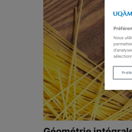
Préféren
Nous util
permetten
d’analyse
sélection
Préf
Géométrie intégral