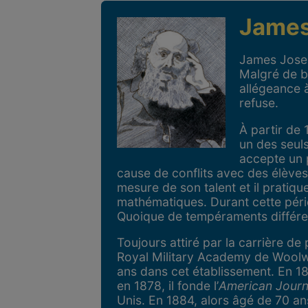
James
James Josep
Malgré de br
allégeance a
refuse.
À partir de
un des seuls
accepte un p
cause de conflits avec des élèves
mesure de son talent et il pratique
mathématiques. Durant cette pério
Quoique de tempéraments différe
Toujours attiré par la carrière d
Royal Military Academy de Woolwich
ans dans cet établissement. En 1
en 1878, il fonde l’
American Journ
Unis. En 1884, alors âgé de 70 an