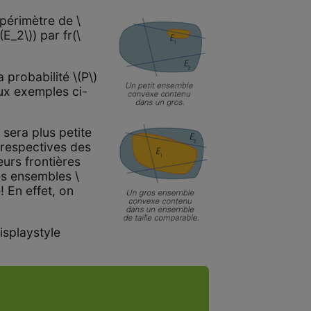
érimètre de \
(E_2\)) par fr(\
probabilité \(P\)
eux exemples ci-
 sera plus petite
 respectives des
urs frontières
es ensembles \
́! En effet, on
displaystyle