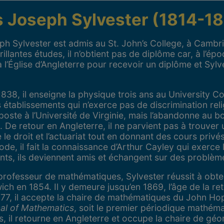
 Joseph Sylvester (1814-1
h Sylvester est admis au St. John’s College, à Cambr
illantes études, il n’obtient pas de diplôme car, à l’époq
̀ l’Église d’Angleterre pour recevoir un diplôme et Sylve
 1838, il enseigne la physique trois ans au University C
 établissements qui n’exerce pas de discrimination relig
oste à l’Université de Virginie, mais l’abandonne au bo
. De retour en Angleterre, il ne parvient pas à trouver u
 le droit et l’actuariat tout en donnant des cours privé
de, il fait la connaissance d’Arthur Cayley qui exerce lu
nts, ils deviennent amis et échangent sur des problè
e professeur de mathématiques, Sylvester réussit à obt
 en 1854. Il y demeure jusqu’en 1869, l’âge de la retr
877, il accepte la chaire de mathématiques du John Hop
al of Mathematics
, soit le premier périodique mathém
s, il retourne en Angleterre et occupe la chaire de géom