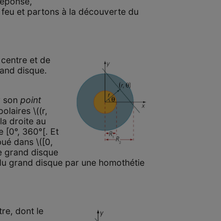
réponse,
 feu et partons à la découverte du
 centre et de
rand disque.
ar son
point
olaires \((r,
la droite au
e [0°, 360°[. Et
ué dans \([0,
 le grand disque
 du grand disque par une homothétie
tre, dont le