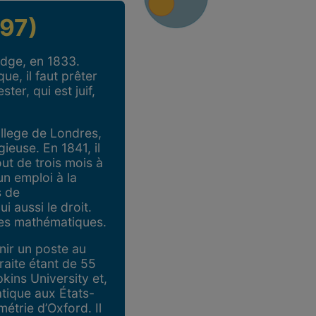
897)
idge, en 1833.
ue, il faut prêter
ster, qui est juif,
ollege de Londres,
ieuse. En 1841, il
ut de trois mois à
n emploi à la
s de
i aussi le droit.
mes mathématiques.
enir un poste au
aite étant de 55
kins University et,
atique aux États-
étrie d’Oxford. Il