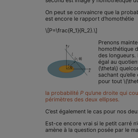
second est image y homothétique d
On peut se convaincre que la probabi
est encore le rapport d’homothétie
\[P=\frac{R_1}{R_2}.\]
Prenons mainten
homothétique d
des longueurs. 
égal au quotien
(\theta\) quelco
sachant qu’elle
pour tout \(\thet
la probabilité
P
qu’une droite qui coup
périmètres des deux ellipses.
C’est également le cas pour nos deu
Est-ce encore vrai si le petit carré
amène à la question posée par le m