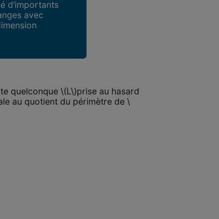
é d’importants
changes avec
 dimension
oite quelconque \(L\)prise au hasard
ale au quotient du périmètre de \