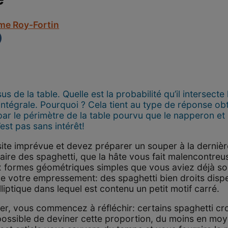
me Roy-Fortin
 de la table. Quelle est la probabilité qu’il intersecte
 intégrale. Pourquoi ? Cela tient au type de réponse obt
ar le périmètre de la table pourvu que le napperon et
t pas sans intérêt!
ite imprévue et devez préparer un souper à la derniè
ire des spaghetti, que la hâte vous fait malencontre
 formes géométriques simples que vous aviez déjà so
t de votre empressement: des spaghetti bien droits disp
liptique dans lequel est contenu un petit motif carré.
r, vous commencez à réfléchir: certains spaghetti cro
-il possible de deviner cette proportion, du moins en mo