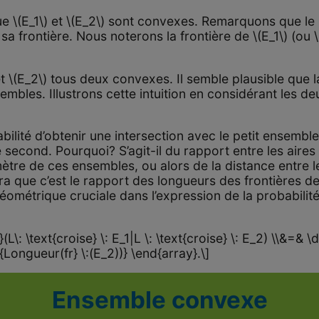
e \(E_1\) et \(E_2\) sont convexes. Remarquons que le p
 sa frontière. Nous noterons la frontière de \(E_1\) (ou \
 \(E_2\) tous deux convexes. Il semble plausible que la 
embles. Illustrons cette intuition en considérant les d
abilité d’obtenir une intersection avec le petit ensemble
second. Pourquoi? S’agit-il du rapport entre les aires
ètre de ces ensembles, ou alors de la distance entre le
a que c’est le rapport des longueurs des frontières d
 géométrique cruciale dans l’expression de la probabilite
(L\: \text{croise} \: E_1|L \: \text{croise} \: E_2) \\&=& \
t{Longueur(fr} \:(E_2))} \end{array}.\]
Ensemble convexe