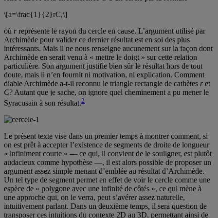
\[a=\frac{1}{2}rC,\]
où
r
représente le rayon du cercle en cause. L’argument utilisé par
Archimède pour valider ce dernier résultat est en soi des plus
intéressants. Mais il ne nous renseigne aucunement sur la façon dont
Archimède en serait venu à « mettre le doigt » sur cette relation
particulière. Son argument justifie bien sûr le résultat hors de tout
doute, mais il n’en fournit ni motivation, ni explication. Comment
diable Archimède a-t-il reconnu le triangle rectangle de cathètes
r
et
C
? Autant que je sache, on ignore quel cheminement a pu mener le
2
Syracusain à son résultat.
Le présent texte vise dans un premier temps à montrer comment, si
on est prêt à accepter l’existence de segments de droite de longueur
« infiniment courte » — ce qui, il convient de le souligner, est plutôt
audacieux comme hypothèse —, il est alors possible de proposer un
argument assez simple menant d’emblée au résultat d’Archimède.
Un tel type de segment permet en effet de voir le cercle comme une
espèce de « polygone avec une infinité de côtés », ce qui mène à
une approche qui, on le verra, peut s’avérer assez naturelle,
intuitivement parlant. Dans un deuxième temps, il sera question de
transposer ces intuitions du contexte 2D au 3D, permettant ainsi de