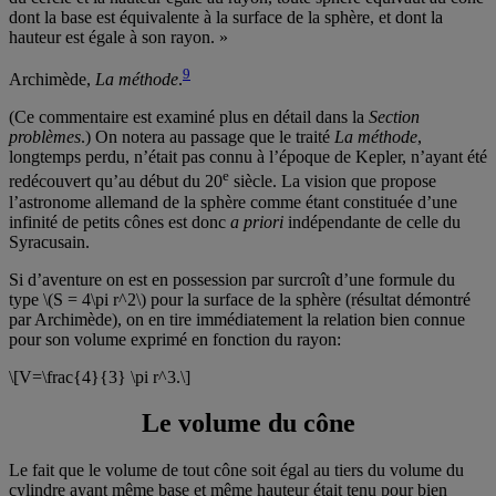
dont la base est équivalente à la surface de la sphère, et dont la
hauteur est égale à son rayon. »
9
Archimède,
La méthode
.
(Ce commentaire est examiné plus en détail dans la
Section
problèmes
.) On notera au passage que le traité
La méthode
,
longtemps perdu, n’était pas connu à l’époque de Kepler, n’ayant été
e
redécouvert qu’au début du 20
siècle. La vision que propose
l’astronome allemand de la sphère comme étant constituée d’une
infinité de petits cônes est donc
a priori
indépendante de celle du
Syracusain.
Si d’aventure on est en possession par surcroît d’une formule du
type \(S = 4\pi r^2\) pour la surface de la sphère (résultat démontré
par Archimède), on en tire immédiatement la relation bien connue
pour son volume exprimé en fonction du rayon:
\[V=\frac{4}{3} \pi r^3.\]
Le volume du cône
Le fait que le volume de tout cône soit égal au tiers du volume du
cylindre ayant même base et même hauteur était tenu pour bien