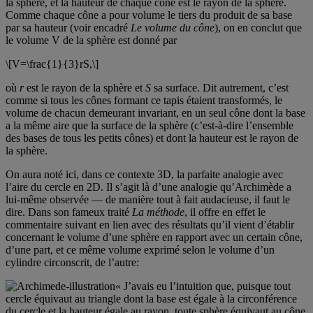
la sphère, et la hauteur de chaque cône est le rayon de la sphère.
Comme chaque cône a pour volume le tiers du produit de sa base
par sa hauteur (voir encadré
Le volume du cône
), on en conclut que
le volume V de la sphère est donné par
\[V=\frac{1}{3}rS,\]
où
r
est le rayon de la sphère et
S
sa surface. Dit autrement, c’est
comme si tous les cônes formant ce tapis étaient transformés, le
volume de chacun demeurant invariant, en un seul cône dont la base
a la même aire que la surface de la sphère (c’est-à-dire l’ensemble
des bases de tous les petits cônes) et dont la hauteur est le rayon de
la sphère.
On aura noté ici, dans ce contexte 3D, la parfaite analogie avec
l’aire du cercle en 2D. Il s’agit là d’une analogie qu’Archimède a
lui-même observée — de manière tout à fait audacieuse, il faut le
dire. Dans son fameux traité
La méthode
, il offre en effet le
commentaire suivant en lien avec des résultats qu’il vient d’établir
concernant le volume d’une sphère en rapport avec un certain cône,
d’une part, et ce même volume exprimé selon le volume d’un
cylindre circonscrit, de l’autre:
« J’avais eu l’intuition que, puisque tout
cercle équivaut au triangle dont la base est égale à la circonférence
du cercle et la hauteur égale au rayon, toute sphère équivaut au cône