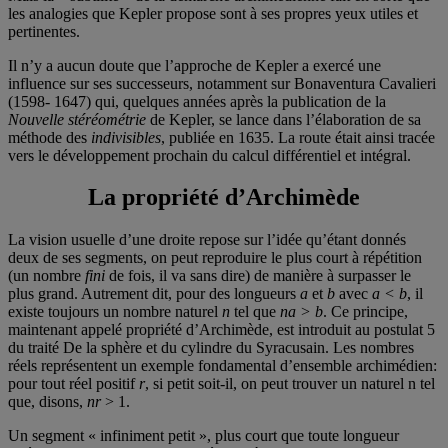
les analogies que Kepler propose sont à ses propres yeux utiles et
pertinentes.
Il n’y a aucun doute que l’approche de Kepler a exercé une
influence sur ses successeurs, notamment sur Bonaventura Cavalieri
(1598- 1647) qui, quelques années après la publication de la
Nouvelle stéréométrie
de Kepler, se lance dans l’élaboration de sa
méthode des
indivisibles
, publiée en 1635. La route était ainsi tracée
vers le développement prochain du calcul différentiel et intégral.
La propriété d’Archimède
La vision usuelle d’une droite repose sur l’idée qu’étant donnés
deux de ses segments, on peut reproduire le plus court à répétition
(un nombre
fini
de fois, il va sans dire) de manière à surpasser le
plus grand. Autrement dit, pour des longueurs
a
et
b
avec
a < b
, il
existe toujours un nombre naturel
n
tel que
na > b
. Ce principe,
maintenant appelé propriété d’Archimède, est introduit au postulat 5
du traité De la sphère et du cylindre du Syracusain. Les nombres
réels représentent un exemple fondamental d’ensemble archimédien:
pour tout réel positif
r
, si petit soit-il, on peut trouver un naturel n tel
que, disons,
nr
> 1.
Un segment « infiniment petit », plus court que toute longueur