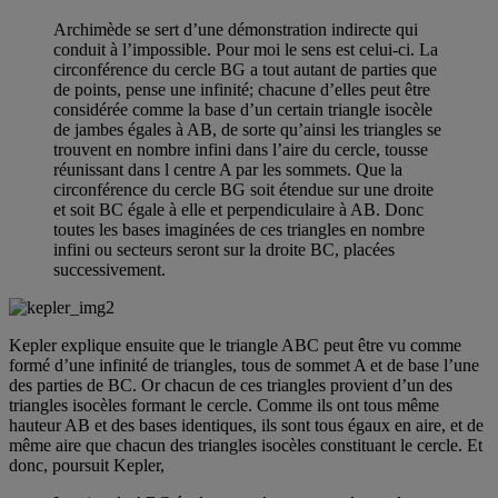
Archimède se sert d’une démonstration indirecte qui
conduit à l’impossible. Pour moi le sens est celui-ci. La
circonférence du cercle BG a tout autant de parties que
de points, pense une infinité; chacune d’elles peut être
considérée comme la base d’un certain triangle isocèle
de jambes égales à AB, de sorte qu’ainsi les triangles se
trouvent en nombre infini dans l’aire du cercle, tousse
réunissant dans l centre A par les sommets. Que la
circonférence du cercle BG soit étendue sur une droite
et soit BC égale à elle et perpendiculaire à AB. Donc
toutes les bases imaginées de ces triangles en nombre
infini ou secteurs seront sur la droite BC, placées
successivement.
Kepler explique ensuite que le triangle ABC peut être vu comme
formé d’une infinité de triangles, tous de sommet A et de base l’une
des parties de BC. Or chacun de ces triangles provient d’un des
triangles isocèles formant le cercle. Comme ils ont tous même
hauteur AB et des bases identiques, ils sont tous égaux en aire, et de
même aire que chacun des triangles isocèles constituant le cercle. Et
donc, poursuit Kepler,