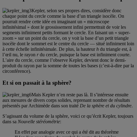
Kepler, selon ses propres dires, considère donc
chaque point du cercle comme la base d’un triangle isocèle. On
pourrait rendre cette idée en imaginant un « microscope
infinitésimal » dont le grossissement infini permettrait de voir les
segments infiniment petits formant le cercle. En faisant un « super-
zoom » sur un point du cercle, on y voit la base d’un petit triangle
isocèle dont le sommet est le centre du cercle — situé infiniment loin
à cette échelle infinitésimale. De plus, la hauteur
h
du triangle est, à
l’œil nu, le rayon
r
du cercle, puisque la base est infiniment courte.
L’aire du cercle, comme l’observe Kepler, devient donc le demi-
produit du rayon par la somme de toutes les bases (c’est-à-dire par la
circonférence).
Et si on passait à la sphère?
Mais Kepler n’en reste pas là. Il s’intéresse ensuite
aux mesures de divers corps solides, reprenant nombre de résultats
présentés par Archimède dans son traité
De la sphère et du cylindre
.
S’agissant du volume de la sphère, voici ce qu’écrit Kepler, toujours
dans sa
Nouvelle stéréométrie
:
En effet par analogie avec ce qui a été dit au théorème