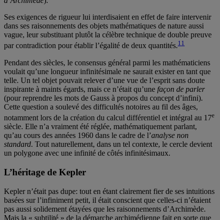
d’Archimède
).
Ses exigences de rigueur lui interdisaient en effet de faire intervenir
dans ses raisonnements des objets mathématiques de nature aussi
vague, leur substituant plutôt la célèbre technique de double preuve
11
par contradiction pour établir l’égalité de deux quantités.
Pendant des siècles, le consensus général parmi les mathématiciens
voulait qu’une longueur infinitésimale ne saurait exister en tant que
telle. Un tel objet pouvait relever d’une vue de l’esprit sans doute
inspirante à maints égards, mais ce n’était qu’une
façon de parler
(pour reprendre les mots de Gauss à propos du concept d’infini).
Cette question a soulevé des difficultés notoires au fil des âges,
e
notamment lors de la création du calcul différentiel et intégral au 17
siècle. Elle n’a vraiment été réglée, mathématiquement parlant,
qu’au cours des années 1960 dans le cadre de l’
analyse non
standard
. Tout naturellement, dans un tel contexte, le cercle devient
un polygone avec une infinité de côtés infinitésimaux.
L’héritage de Kepler
Kepler n’était pas dupe: tout en étant clairement fier de ses intuitions
basées sur l’infiniment petit, il était conscient que celles-ci n’étaient
pas aussi solidement étayées que les raisonnements d’Archimède.
Mais la « subtilité » de la démarche archimédienne fait en sorte que