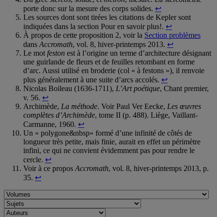
porte donc sur la mesure des corps solides.
↩
Les sources dont sont tirées les citations de Kepler sont
indiquées dans la section Pour en savoir plus!.
↩
À propos de cette proposition 2, voir la
Section problèmes
dans
Accromath
, vol. 8, hiver-printemps 2013.
↩
Le mot
feston
est à l’origine un terme d’architecture désignant
une guirlande de fleurs et de feuilles retombant en forme
d’arc. Aussi utilisé en broderie (col « à festons »), il renvoie
plus généralement à une suite d’arcs accolés.
↩
Nicolas Boileau (1636-1711),
L’Art poétique
, Chant premier,
v. 56.
↩
Archimède,
La méthode
. Voir Paul Ver Eecke,
Les œuvres
complètes d’Archimède
, tome II (p. 488). Liège, Vaillant-
Carmanne, 1960.
↩
Un « polygone&nbsp» formé d’une infinité de côtés de
longueur très petite, mais finie, aurait en effet un périmètre
infini, ce qui ne convient évidemment pas pour rendre le
cercle.
↩
Voir à ce propos
Accromath
, vol. 8, hiver-printemps 2013, p.
35.
↩