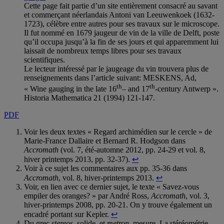
Cette page fait partie d’un site entièrement consacré au savant
et commerçant néerlandais Antoni van Leeuwenkoek (1632-
1723), célèbre entre autres pour ses travaux sur le microscope.
Il fut nommé en 1679 jaugeur de vin de la ville de Delft, poste
qu’il occupa jusqu’à la fin de ses jours et qui apparemment lui
laissait de nombreux temps libres pour ses travaux
scientifiques.
Le lecteur intéressé par le jaugeage du vin trouvera plus de
renseignements dans l’article suivant: MESKENS, Ad,
th
th
« Wine gauging in the late 16
– and 17
-century Antwerp ».
Historia Mathematica 21 (1994) 121-147.
PDF
Voir les deux textes « Regard archimédien sur le cercle » de
Marie-France Dallaire et Bernard R. Hodgson dans
Accromath
(vol. 7, été-automne 2012, pp. 24-29 et vol. 8,
hiver printemps 2013, pp. 32-37).
↩
Voir à ce sujet les commentaires aux pp. 35-36 dans
Accromath
, vol. 8, hiver-printemps 2013.
↩
Voir, en lien avec ce dernier sujet, le texte « Savez-vous
empiler des oranges? » par André Ross,
Accromath
, vol. 3,
hiver-printemps 2008, pp. 20-21. On y trouve également un
encadré portant sur Kepler.
↩
Du grec
stereos
, solide, et
metron
, mesure. La stéréométrie