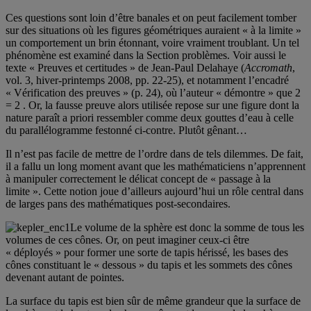
Ces questions sont loin d’être banales et on peut facilement tomber
sur des situations où les figures géométriques auraient « à la limite »
un comportement un brin étonnant, voire vraiment troublant. Un tel
phénomène est examiné dans la Section problèmes. Voir aussi le
texte « Preuves et certitudes » de Jean-Paul Delahaye (
Accromath
,
vol. 3, hiver-printemps 2008, pp. 22-25), et notamment l’encadré
« Vérification des preuves » (p. 24), où l’auteur « démontre » que 2
= 2 . Or, la fausse preuve alors utilisée repose sur une figure dont la
nature paraît a priori ressembler comme deux gouttes d’eau à celle
du parallélogramme festonné ci-contre. Plutôt gênant…
Il n’est pas facile de mettre de l’ordre dans de tels dilemmes. De fait,
il a fallu un long moment avant que les mathématiciens n’apprennent
à manipuler correctement le délicat concept de « passage à la
limite ». Cette notion joue d’ailleurs aujourd’hui un rôle central dans
de larges pans des mathématiques post-secondaires.
Le volume de la sphère est donc la somme de tous les
volumes de ces cônes. Or, on peut imaginer ceux-ci être
« déployés » pour former une sorte de tapis hérissé, les bases des
cônes constituant le « dessous » du tapis et les sommets des cônes
devenant autant de pointes.
La surface du tapis est bien sûr de même grandeur que la surface de