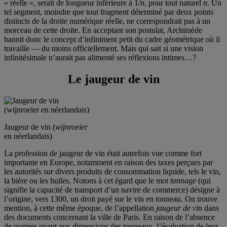
« réelle », serait de longueur inférieure à 1/
n
, pour tout naturel
n
. Un
tel segment, moindre que tout fragment déterminé par deux points
distincts de la droite numérique réelle, ne correspondrait pas à un
morceau de cette droite. En acceptant son postulat, Archimède
bannit donc le concept d’infiniment petit du cadre géométrique où il
travaille — du moins officiellement. Mais qui sait si une vision
infinitésimale n’aurait pas alimenté ses réflexions intimes…?
Le jaugeur de vin
Jaugeur de vin (
wijnroeier
en néerlandais)
La profession de jaugeur de vin était autrefois vue comme fort
importante en Europe, notamment en raison des taxes perçues par
les autorités sur divers produits de consommation liquide, tels le vin,
la bière ou les huiles. Notons à cet égard que le mot
tonnage
(qui
signifie la capacité de transport d’un navire de commerce) désigne à
l’origine, vers 1300, un droit payé sur le vin en tonneau. On trouve
mention, à cette même époque, de l’appellation
jaugeur de vin
dans
des documents concernant la ville de Paris. En raison de l’absence
de normes quant aux dimensions des tonneaux, l’évaluation de leur