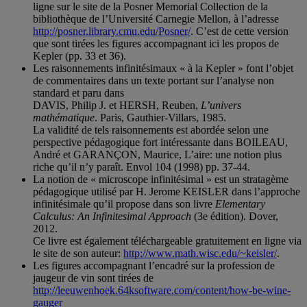
ligne sur le site de la Posner Memorial Collection de la
bibliothèque de l’Université Carnegie Mellon, à l’adresse
http://posner.library.cmu.edu/Posner/
. C’est de cette version
que sont tirées les figures accompagnant ici les propos de
Kepler (pp. 33 et 36).
Les raisonnements infinitésimaux « à la Kepler » font l’objet
de commentaires dans un texte portant sur l’analyse non
standard et paru dans
DAVIS, Philip J. et HERSH, Reuben,
L’univers
mathématique
. Paris, Gauthier-Villars, 1985.
La validité de tels raisonnements est abordée selon une
perspective pédagogique fort intéressante dans BOILEAU,
André et GARANÇON, Maurice, L’aire: une notion plus
riche qu’il n’y paraît. Envol 104 (1998) pp. 37-44.
La notion de « microscope infinitésimal » est un stratagème
pédagogique utilisé par H. Jerome KEISLER dans l’approche
infinitésimale qu’il propose dans son livre
Elementary
Calculus: An Infinitesimal Approach
(3e édition). Dover,
2012.
Ce livre est également téléchargeable gratuitement en ligne via
le site de son auteur:
http://www.math.wisc.edu/~keisler/
.
Les figures accompagnant l’encadré sur la profession de
jaugeur de vin sont tirées de
http://leeuwenhoek.64ksoftware.com/content/how-be-wine-
gauger