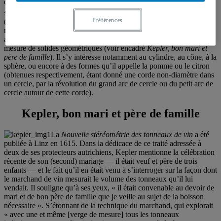
dans son traité
Nova stereometria doliorum vinariorum
(
Nouvelle
4
stéréométrie
des tonneaux de vin
), dans lequel il calcule le volume
Préférences
(exact ou approximé) d’une flopée de solides, dont des solides de
révolution. Kepler lui-même raconte les circonstances plutôt
amusantes dans lesquelles il a été amené à rédiger ce traité sur la
mesure de solides géométriques (voir encadré
Kepler, bon mari et
père de famille
). Il s’y intéresse notamment au cylindre, au cône, à la
sphère, ou encore à des formes qu’il appelle la pomme ou le citron
(obtenues respectivement, étant donné une corde non-diamètre dans
un cercle, par la révolution du grand arc de cercle ou du petit arc de
cercle autour de cette corde).
Kepler, bon mari et père de famille
La
Nouvelle stéréométrie des tonneaux de vin
a été
publiée à Linz en 1615. Dans la dédicace de ce traité adressée à
deux de ses protecteurs autrichiens, Kepler mentionne la célébration
récente de son (second) mariage — il était veuf et père de trois
enfants — et le fait qu’il en était venu à s’interroger sur la façon dont
le marchand de vin mesurait le volume des tonneaux qu’il lui
vendait. Il souligne qu’à ses yeux, « il était convenable au devoir de
mari et de bon père de famille que je veille au sujet de la boisson
nécessaire ». S’étonnant de la technique du marchand, qui explorait
« avec une et même [verge de mesure] tous les tonneaux