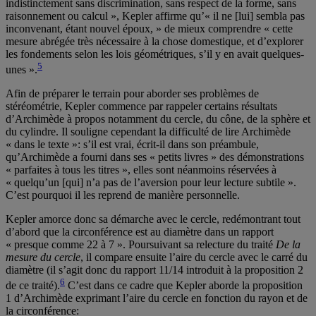
indistinctement sans discrimination, sans respect de la forme, sans
raisonnement ou calcul », Kepler affirme qu’« il ne [lui] sembla pas
inconvenant, étant nouvel époux, » de mieux comprendre « cette
mesure abrégée très nécessaire à la chose domestique, et d’explorer
les fondements selon les lois géométriques, s’il y en avait quelques-
5
unes ».
Afin de préparer le terrain pour aborder ses problèmes de
stéréométrie, Kepler commence par rappeler certains résultats
d’Archimède à propos notamment du cercle, du cône, de la sphère et
du cylindre. Il souligne cependant la difficulté de lire Archimède
« dans le texte »: s’il est vrai, écrit-il dans son préambule,
qu’Archimède a fourni dans ses « petits livres » des démonstrations
« parfaites à tous les titres », elles sont néanmoins réservées à
« quelqu’un [qui] n’a pas de l’aversion pour leur lecture subtile ».
C’est pourquoi il les reprend de manière personnelle.
Kepler amorce donc sa démarche avec le cercle, redémontrant tout
d’abord que la circonférence est au diamètre dans un rapport
« presque comme 22 à 7 ». Poursuivant sa relecture du traité
De la
mesure du cercle
, il compare ensuite l’aire du cercle avec le carré du
diamètre (il s’agit donc du rapport 11/14 introduit à la proposition 2
6
de ce traité).
C’est dans ce cadre que Kepler aborde la proposition
1 d’Archimède exprimant l’aire du cercle en fonction du rayon et de
la circonférence: