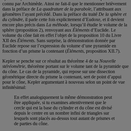
connu par Archimède. Ainsi ne fait-il que le mentionner brièvement
dans la préface de
La quadrature de la parabole
, l’attribuant aux
géomètres l’ayant précédé. Dans la préface du traité
De la sphère et
du cylindre
, il parle cette fois explicitement d’Eudoxe, et il devient
encore plus précis dans
La méthode
, lorsqu’il étudie le volume de la
sphère (proposition 2), renvoyant aux
Éléments
d’Euclide. Le
volume du cône fait en effet l’objet de la proposition 10 du Livre
XII des
Éléments
. Sans surprise, la démonstration donnée par
Euclide repose sur l’expression du volume d’une pyramide en
fonction d’un prisme la contenant (
Éléments
, proposition XII.7).
Kepler se penche sur ce résultat au théorème 4 de sa
Nouvelle
stéréométrie
, théorème portant sur le volume tant de la pyramide que
du cône. Le cas de la pyramide, qui repose sur une dissection
géométrique directe du prisme la contenant, sert de point d’appui
pour le cône, Kepler argumentant à nouveau selon un point de vue
infinitésimal:
En effet analogiquement la même démonstration peut
être appliquée, si tu examines attentivement que le
cercle qui est la base du cylindre et du cône est divisé
depuis le centre en un nombre infini de triangles sur
lesquels sont placés au-dessus tout autant de prismes et
de parties du cône.