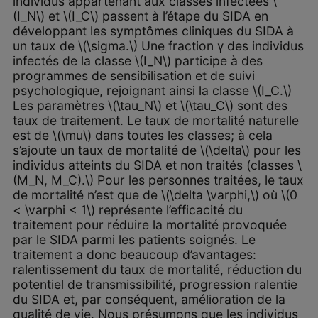
individus appartenant aux classes infectées \
(I_N\) et \(I_C\) passent à l’étape du SIDA en
développant les symptômes cliniques du SIDA à
un taux de \(\sigma.\) Une fraction γ des individus
infectés de la classe \(I_N\) participe à des
programmes de sensibilisation et de suivi
psychologique, rejoignant ainsi la classe \(I_C.\)
Les paramètres \(\tau_N\) et \(\tau_C\) sont des
taux de traitement. Le taux de mortalité naturelle
est de \(\mu\) dans toutes les classes; à cela
s’ajoute un taux de mortalité de \(\delta\) pour les
individus atteints du SIDA et non traités (classes \
(M_N, M_C).\) Pour les personnes traitées, le taux
de mortalité n’est que de \(\delta \varphi,\) où \(0
< \varphi < 1\) représente l’efficacité du
traitement pour réduire la mortalité provoquée
par le SIDA parmi les patients soignés. Le
traitement a donc beaucoup d’avantages:
ralentissement du taux de mortalité, réduction du
potentiel de transmissibilité, progression ralentie
du SIDA et, par conséquent, amélioration de la
qualité de vie. Nous présumons que les individus