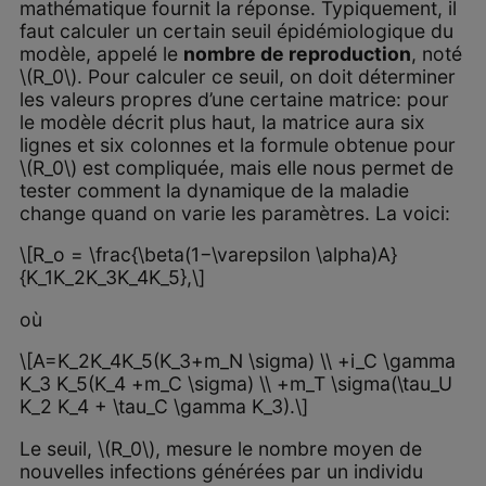
mathématique fournit la réponse. Typiquement, il
faut calculer un certain seuil épidémiologique du
modèle, appelé le
nombre de reproduction
, noté
\(R_0\). Pour calculer ce seuil, on doit déterminer
les valeurs propres d’une certaine matrice: pour
le modèle décrit plus haut, la matrice aura six
lignes et six colonnes et la formule obtenue pour
\(R_0\) est compliquée, mais elle nous permet de
tester comment la dynamique de la maladie
change quand on varie les paramètres. La voici:
\[R_o = \frac{\beta(1−\varepsilon \alpha)A}
{K_1K_2K_3K_4K_5},\]
où
\[A=K_2K_4K_5(K_3+m_N \sigma) \\ +i_C \gamma
K_3 K_5(K_4 +m_C \sigma) \\ +m_T \sigma(\tau_U
K_2 K_4 + \tau_C \gamma K_3).\]
Le seuil, \(R_0\), mesure le nombre moyen de
nouvelles infections générées par un individu