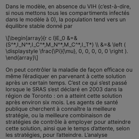
Dans le modèle, en absence du VIH (c’est-à-dire,
si nous mettons tous les compartiments infectés
dans le modèle à 0), la population tend vers un
équilibre stable donné par
\[\begin{array}{r c l}E_0 &=&
(S^*,I_N^*,I_C^*,M_N^*,M_C^*,I_T*) \\ &=& \left (
\displaystyle \frac{\Pi}{\mu}, 0, 0, 0, 0, 0 \right ).
\end{array}\]
On peut contrôler la maladie de façon efficace ou
même l’éradiquer en parvenant à cette solution
après un certain temps. C’est ce qui s’est passé
lorsque le SRAS s’est déclaré en 2003 dans la
région de Toronto : on a atteint cette solution
après environ six mois. Les agents de santé
publique cherchent à connaître la meilleure
stratégie, ou la meilleure combinaison de
stratégies de contrôle à employer pour atteindre
cette solution, ainsi que le temps d’attente, selon
les stratégies, pour l’atteindre. L’analyse