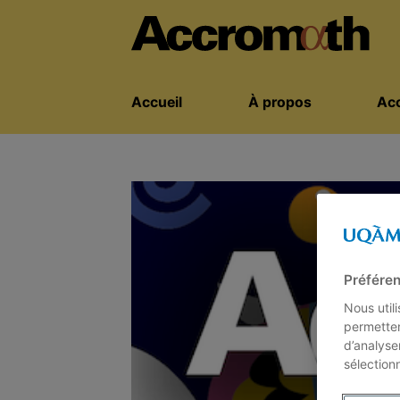
Accueil
À propos
Acc
Préféren
Nous util
permetten
d’analyse
sélection