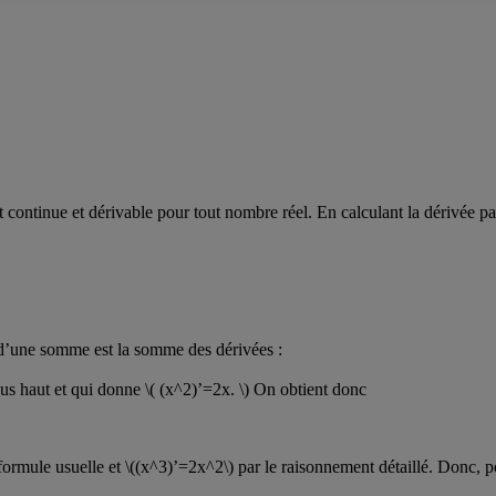
t continue et dérivable pour tout nombre réel. En calculant la dérivée pa
e d’une somme est la somme des dérivées :
us haut et qui donne \( (x^2)’=2x. \) On obtient donc
formule usuelle et \((x^3)’=2x^2\) par le raisonnement détaillé. Donc, pour