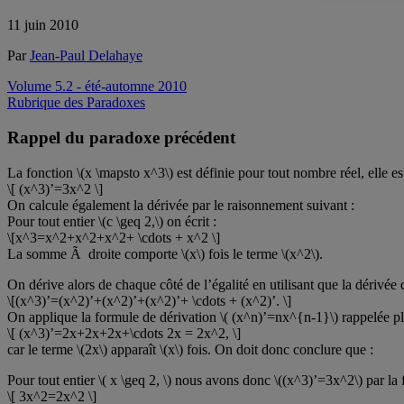
11 juin 2010
Par
Jean-Paul Delahaye
Volume 5.2 - été-automne 2010
Rubrique des Paradoxes
Rappel du paradoxe précédent
La fonction \(x \mapsto x^3\) est définie pour tout nombre réel, elle es
\[ (x^3)’=3x^2 \]
On calcule également la dérivée par le raisonnement suivant :
Pour tout entier \(c \geq 2,\) on écrit :
\[x^3=x^2+x^2+x^2+ \cdots + x^2 \]
La somme Ã droite comporte \(x\) fois le terme \(x^2\).
On dérive alors de chaque côté de l’égalité en utilisant que la dérivé
\[(x^3)’=(x^2)’+(x^2)’+(x^2)’+ \cdots + (x^2)’. \]
On applique la formule de dérivation \( (x^n)’=nx^{n-1}\) rappelée pl
\[ (x^3)’=2x+2x+2x+\cdots 2x = 2x^2, \]
car le terme \(2x\) apparaît \(x\) fois. On doit donc conclure que :
Pour tout entier \( x \geq 2, \) nous avons donc \((x^3)’=3x^2\) par la 
\[ 3x^2=2x^2 \]