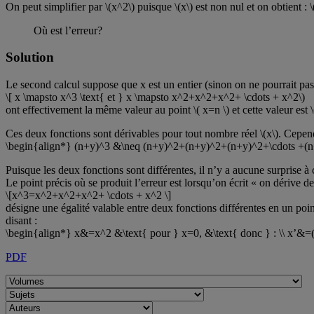
On peut simplifier par \(x^2\) puisque \(x\) est non nul et on obtient : 
Où est l’erreur?
Solution
Le second calcul suppose que x est un entier (sinon on ne pourrait pas
\[ x \mapsto x^3 \text{ et } x \mapsto x^2+x^2+x^2+ \cdots + x^2\)
ont effectivement la même valeur au point \( x=n \) et cette valeur est \
Ces deux fonctions sont dérivables pour tout nombre réel \(x\). Cepend
\begin{align*} (n+y)^3 &\neq (n+y)^2+(n+y)^2+(n+y)^2+\cdots +(n
Puisque les deux fonctions sont différentes, il n’y a aucune surprise à 
Le point précis où se produit l’erreur est lorsqu’on écrit « on dérive d
\[x^3=x^2+x^2+x^2+ \cdots + x^2 \]
désigne une égalité valable entre deux fonctions différentes en un poin
disant :
\begin{align*} x&=x^2 &\text{ pour } x=0, &\text{ donc } : \\ x’&=(
PDF