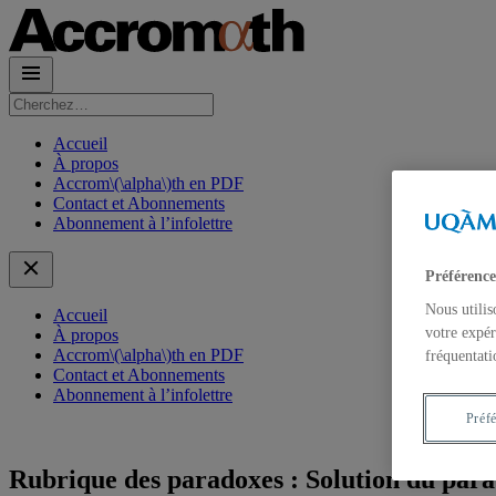
Rechercher :
Accueil
À propos
Accrom\(\alpha\)th en PDF
Contact et Abonnements
Abonnement à l’infolettre
Préférence
Nous utilis
Accueil
votre expér
À propos
Accrom\(\alpha\)th en PDF
fréquentati
Contact et Abonnements
Abonnement à l’infolettre
Préf
Rubrique des paradoxes : Solution du para