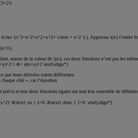
\(3=2\)
 écrire \(x’3=x^2+x^2+x^2+ \cdots + x^2 \) ). Appelons \(n\) l’entier fix
(n^3\).
ant, autour de la valeur de \(n\), ces deux fonctions n’ont pas les même
+y)^2 \\ &= n(n+y)^2 \end{align*}
ce que leurs dérivées soient différentes.
e chaque côté », car l’équation
t précis et non deux fonctions égales sur tout leur ensemble de définitio
x^2)’ &\text{ en } x=0, &\text{ donc } 1=0. \end{align*}