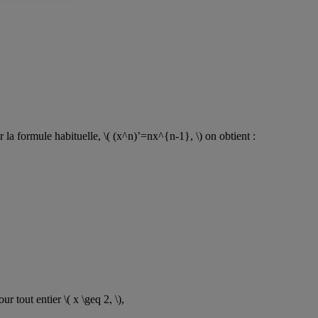
r la formule habituelle, \( (x^n)’=nx^{n-1}, \) on obtient :
 tout entier \( x \geq 2, \),