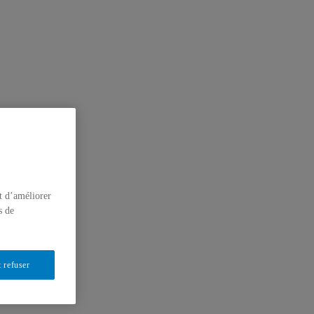
t d’améliorer
s de
 refuser