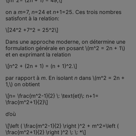
\[m^2= (2n + 1) = 49,\]
on a
m
=7,
n
=24 et
n
+1=25. Ces trois nombres
satisfont à la relation:
\[24^2 +7^2 = 25^2\]
Dans une approche moderne, on détermine une
formulation générale en posant \(m^2 = 2n + 1\)
et en exprimant la relation
\[n^2 + (2n + 1) = (n + 1)^2.\]
par rapport à
m
. En isolant
n
dans \(m^2 = 2n +
1,\) on obtient
\[n= \frac{m^2-1}{2} \: \text{et}\: n+1=
\frac{m^2+1}{2}\]
d’où
\[\left ( \frac{m^2-1}{2} \right )^2 + m^2=\left (
\frac{m^2+1}{2} \right )^2 \: \: *\]