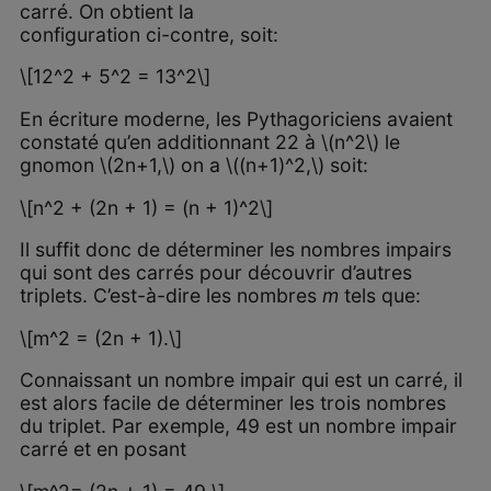
carré. On obtient la
configuration ci-contre, soit:
\[12^2 + 5^2 = 13^2\]
En écriture moderne, les Pythagoriciens avaient
constaté qu’en additionnant 22 à \(n^2\) le
gnomon \(2n+1,\) on a \((n+1)^2,\) soit:
\[n^2 + (2n + 1) = (n + 1)^2\]
Il suffit donc de déterminer les nombres impairs
qui sont des carrés pour découvrir d’autres
triplets. C’est-à-dire les nombres
m
tels que:
\[m^2 = (2n + 1).\]
Connaissant un nombre impair qui est un carré, il
est alors facile de déterminer les trois nombres
du triplet. Par exemple, 49 est un nombre impair
carré et en posant