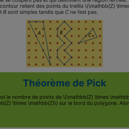
ontour relient des points du treillis \(\mathbb{Z} \tim
t
B
sont simples tandis que
C
ne l’est pas.
Théorème de Pick
st le nombre de points de \(\mathbb{Z} \times \mathbb{
{Z} \times \mathbb{Z}\) sur le bord du polygone. Alors