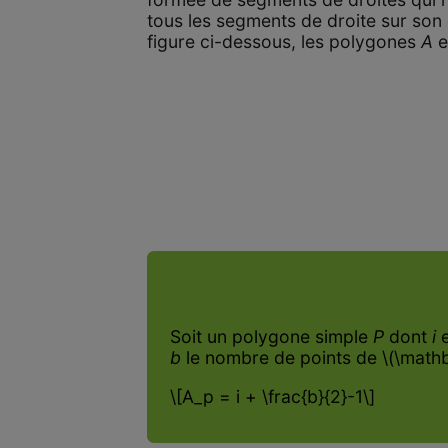
tous les segments de droite sur son c
figure ci-dessous, les polygones
A
e
Soit un polygone simple
P
dont
i
e
b
le nombre de points de \(\mathbb
\[A_p = i + \frac{b}{2}-1\]