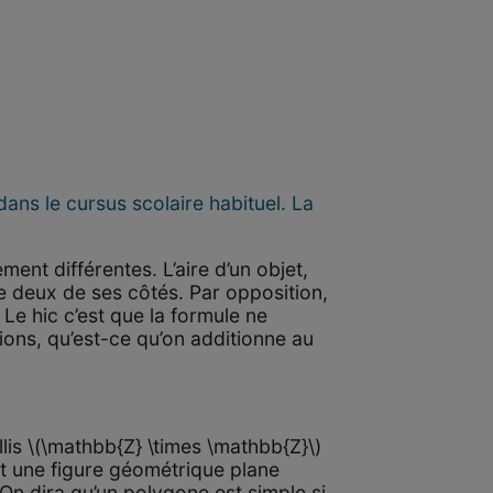
ans le cursus scolaire habituel. La
ent différentes. L’aire d’un objet,
e deux de ses côtés. Par opposition,
 Le hic c’est que la formule ne
tions, qu’est-ce qu’on additionne au
is \(\mathbb{Z} \times \mathbb{Z}\)
st une figure géométrique plane
On dira qu’un polygone est simple si