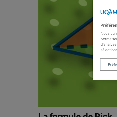
Préféren
Nous util
permetten
d’analyse
sélection
Préf
La formule de Pick