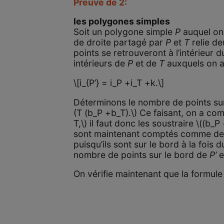
Preuve de 2:
les polygones simples
Soit un polygone simple
P
auquel on 
de droite partagé par
P
et
T
relie de
points se retrouveront à l’intérieur
intérieurs de
P
et de
T
auxquels on aj
\[i_{P’} = i_P +i_T +k.\]
Déterminons le nombre de points su
(T (b_P +b_T).\) Ce faisant, on a co
T,\) il faut donc les soustraire \((b_P
sont maintenant comptés comme des p
puisqu’ils sont sur le bord à la fois 
nombre de points sur le bord de
P’
e
On vérifie maintenant que la formule