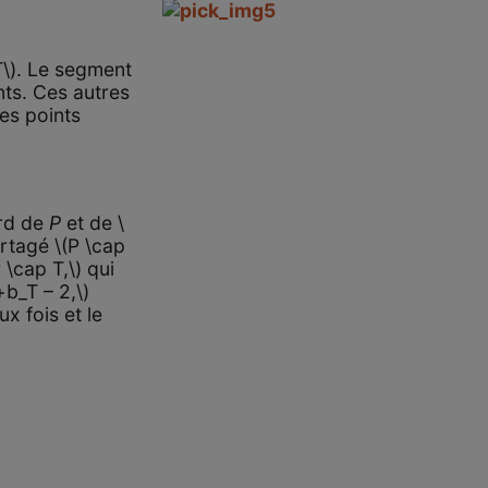
T\). Le segment
nts. Ces autres
es points
ord de
P
et de \
rtagé \(P \cap
\cap T,\) qui
b_T – 2,\)
ux fois et le