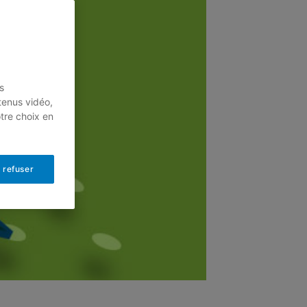
s
tenus vidéo,
otre choix en
 refuser