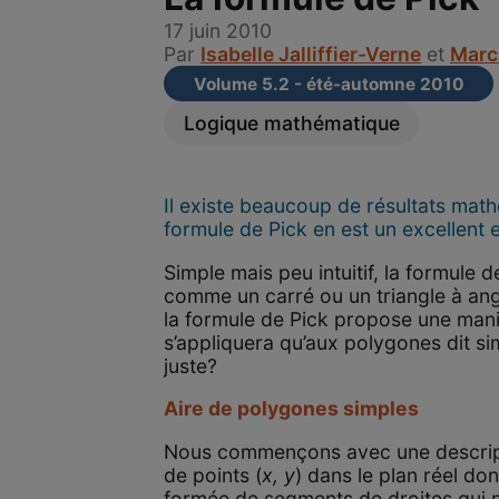
17 juin 2010
Par
Isabelle Jalliffier-Verne
et
Marc
Volume 5.2 - été-automne 2010
Logique mathématique
Il existe beaucoup de résultats math
formule de Pick en est un excellent
Simple mais peu intuitif, la formule 
comme un carré ou un triangle à angl
la formule de Pick propose une manièr
s’appliquera qu’aux polygones dit si
juste?
Aire de polygones simples
Nous commençons avec une descriptio
de points (
x, y
) dans le plan réel do
formée de segments de droites qui n