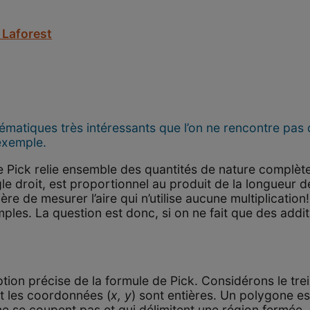
 Laforest
ématiques très intéressants que l’on ne rencontre pas d
 exemple.
de Pick relie ensemble des quantités de nature complètem
e droit, est proportionnel au produit de la longueur d
e de mesurer l’aire qui n’utilise aucune multiplication!
mples. La question est donc, si on ne fait que des addi
n précise de la formule de Pick. Considérons le treill
nt les coordonnées (
x, y
) sont entières. Un polygone e
e se coupent pas et qui délimitent une région fermée. 