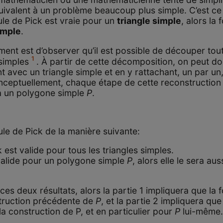
uivalent à un problème beaucoup plus simple. C’est c
ule de Pick est vraie pour un
triangle simple
, alors la 
imple
.
ent est d’observer qu’il est possible de découper to
1
 simples
. À partir de cette décomposition, on peut do
vec un triangle simple et en y rattachant, un par un,
Conceptuellement, chaque étape de cette reconstruction 
 un polygone simple
P
.
le de Pick de la manière suivante:
est valide pour tous les triangles simples.
valide pour un polygone simple
P
, alors elle le sera au
s deux résultats, alors la partie 1 impliquera que la f
struction précédente de
P
, et la partie 2 impliquera qu
a construction de P, et en particulier pour
P
lui-même