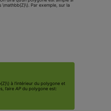
es \mathbb{Z}\). Par exemple, sur la
Z}\) à l’intérieur du polygone et
, l’aire
AP
du polygone est: