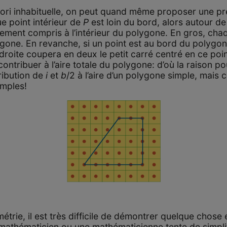
riori inhabituelle, on peut quand même proposer une pre
 point intérieur de
P
est loin du bord, alors autour de
èrement compris à l’intérieur du polygone. En gros, cha
olygone. En revanche, si un point est au bord du polygo
 droite coupera en deux le petit carré centré en ce poi
ontribuer à l’aire totale du polygone: d’où la raison po
tribution de
i
et
b
/2 à l’aire d’un polygone simple, mais c
imples!
ie, il est très difficile de démontrer quelque chose 
mathématicien ou une mathématicienne tente de simpli