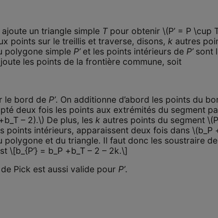
ajoute un triangle simple
T
pour obtenir \(P’ = P \cup 
ux points sur le treillis et traverse, disons,
k
autres poi
 du polygone simple
P’
et les points intérieurs de
P’
sont l
oute les points de la frontière commune, soit
r le bord de
P’
. On additionne d’abord les points du b
mpté deux fois les points aux extrémités du segment pa
 +b_T – 2).\) De plus, les
k
autres points du segment \(P 
oints intérieurs, apparaissent deux fois dans \(b_P +
du polygone et du triangle. Il faut donc les soustraire de
st \[b_{P’} = b_P +b_T – 2 – 2k.\]
 de Pick est aussi valide pour
P’
.