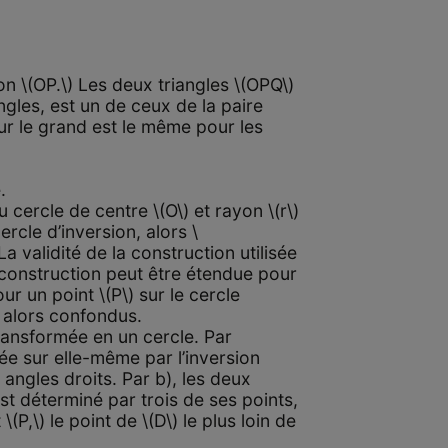
n \(OP.\) Les deux triangles \(OPQ\)
angles, est un de ceux de la paire
ur le grand est le même pour les
.
au cercle de centre \(O\) et rayon \(r\)
cercle d’inversion, alors \
.La validité de la construction utilisée
e construction peut être étendue pour
our un point \(P\) sur le cercle
nt alors confondus.
 transformée en un cercle. Par
yée sur elle-même par l’inversion
à angles droits. Par b), les deux
 est déterminé par trois de ses points,
(P,\) le point de \(D\) le plus loin de