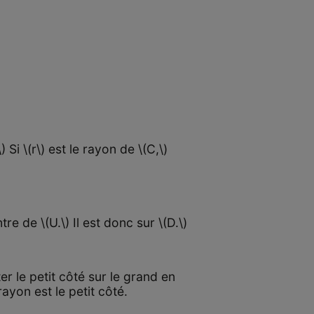
Si \(r\) est le rayon de \(C,\)
re de \(U.\) Il est donc sur \(D.\)
rter le petit côté sur le grand en
yon est le petit côté.