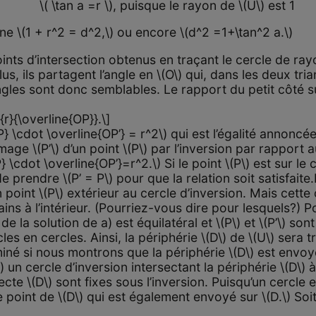
\( \tan a =r \), puisque le rayon de \(U\) est 1
 \(1 + r^2 = d^2,\) ou encore \(d^2 =1+\tan^2 a.\)
nts d’intersection obtenus en traçant le cercle de rayo
lus, ils partagent l’angle en \(O\) qui, dans les deux tri
ngles sont donc semblables. Le rapport du petit côté s
{r}{\overline{OP}}.\]
 \cdot \overline{OP’} = r^2\) qui est l’égalité annoncée
’image \(P’\) d’un point \(P\) par l’inversion par rapport 
} \cdot \overline{OP’}=r^2.\) Si le point \(P\) est sur le 
t de prendre \(P’ = P\) pour que la relation soit satisfaite
point \(P\) extérieur au cercle d’inversion. Mais cett
ains à l’intérieur. (Pourriez-vous dire pour lesquels?) P
 de la solution de a) est équilatéral et \(P\) et \(P’\) so
les en cercles. Ainsi, la périphérie \(D\) de \(U\) sera
rminé si nous montrons que la périphérie \(D\) est envo
) un cercle d’inversion intersectant la périphérie \(D\) 
secte \(D\) sont fixes sous l’inversion. Puisqu’un cercle
e point de \(D\) qui est également envoyé sur \(D.\) Soit \