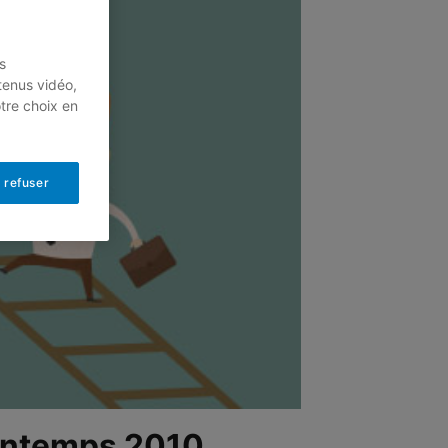
s
tenus vidéo,
otre choix en
 refuser
printemps 2010