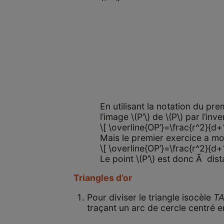
En utilisant la notation du pre
l’image \(P’\) de \(P\) par l’i
\[ \overline{OP’}=\frac{r^2}{d+1
Mais le premier exercice a mo
\[ \overline{OP’}=\frac{r^2}{d
Le point \(P’\) est donc Ã dista
Triangles d’or
Pour diviser le triangle isocèle
T
traçant un arc de cercle centré 