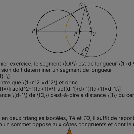
mier exercice, le segment \(OP\) est de longueur \(1+d.\) 
nversion doit déterminer un segment de longueur
}. \]
ntré que \(1+r^2 =d^2\) et donc
+1}=\frac{d^2-1}{d+1}=\frac{(d-1)(d+1)}{d+1}=d-1.\]
nce \(d-1\) de \(O,\) c’est-à-dire à distance \(1\) du cent
A
en deux triangles isocèles,
TA
et
TO
, il suffit de repo
en un sommet opposé aux côtés congruents et dont le ra