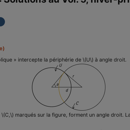
e)
lique » intercepte la périphérie de \(U\) à angle droit.
e \(C,\) marqués sur la figure, forment un angle droit. La