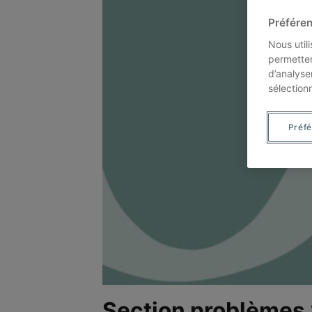
Préféren
Nous util
permetten
d’analyse
sélection
Préf
Section problèmes :