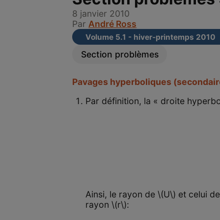
8 janvier 2010
Par
André Ross
Volume 5.1 - hiver-printemps 2010
Section problèmes
Pavages hyperboliques (secondair
Par définition, la « droite hyperbo
Ainsi, le rayon de \(U\) et celui d
rayon \(r\):