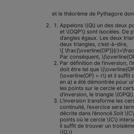
et le théorème de Pythagore donne
Appelons \(Q\) un des deux poi
et \(OQP’\) sont isocèles. De p
d’angles égaux. Les deux tria
deux triangles, c’est-à-dire,
\[ \frac{\overline{OP’}}{r}=\frac
Par conséquent, \(\overline{OP}
Par définition de l’inversion, l
doit être tel que \(\overline{OP
(\overline{OP} = r\) et il suffi
en a) a été démontrée pour un 
les points sur le cercle et cert
d’inversion, le triangle \(OPQ\)
L’inversion transforme les cerc
continuité, l’exercice sera te
décrite dans l’énoncé.Soit \(C\
points où le cercle \(C\) inter
il suffit de trouver un troisièm
\(O.\)