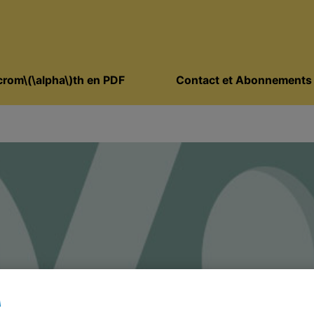
rom\(\alpha\)th en PDF
Contact et Abonnements