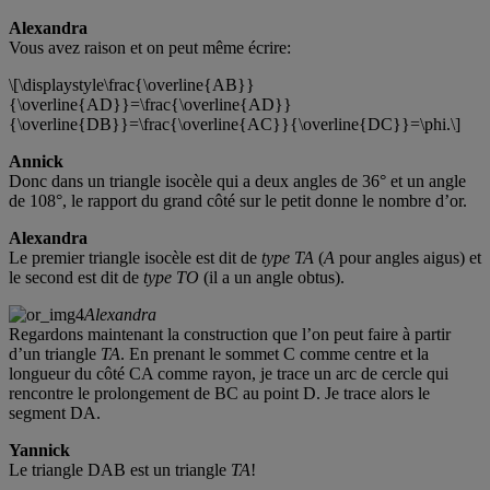
Alexandra
Vous avez raison et on peut même écrire:
\[\displaystyle\frac{\overline{AB}}
{\overline{AD}}=\frac{\overline{AD}}
{\overline{DB}}=\frac{\overline{AC}}{\overline{DC}}=\phi.\]
Annick
Donc dans un triangle isocèle qui a deux angles de 36° et un angle
de 108°, le rapport du grand côté sur le petit donne le nombre d’or.
Alexandra
Le premier triangle isocèle est dit de
type TA
(
A
pour angles aigus) et
le second est dit de
type TO
(il a un angle obtus).
Alexandra
Regardons maintenant la construction que l’on peut faire à partir
d’un triangle
TA
. En prenant le sommet C comme centre et la
longueur du côté CA comme rayon, je trace un arc de cercle qui
rencontre le prolongement de BC au point D. Je trace alors le
segment DA.
Yannick
Le triangle DAB est un triangle
TA
!