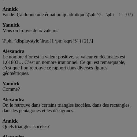
Annick
Facile! Ça donne une équation quadratique \(\phi^2 – \phi – 1 = 0.\)
Yannick
Mais on trouve deux valeurs:
\[\phi=\displaystyle \frac{1 \pm \sqrt{5}}{2}.\]
Alexandra
Le nombre d’or est la valeur positive, sa valeur en décimales est
1,61803… C’est un nombre irrationnel. Ce qui est remarquable,
c’est que l’on retrouve ce rapport dans diverses figures
géométriques.
Yannick
Comme?
Alexandra
On le retrouve dans certains triangles isocèles, dans des rectangles,
dans les pentagones et les décagones.
Annick
Quels triangles isocèles?
Alexandra