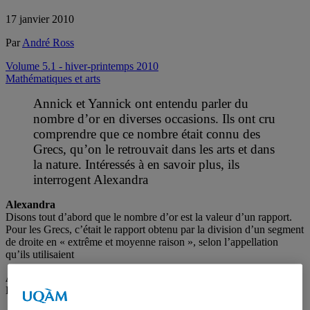
17 janvier 2010
Par
André Ross
Volume 5.1 - hiver-printemps 2010
Mathématiques et arts
Annick et Yannick ont entendu parler du
nombre d’or en diverses occasions. Ils ont cru
comprendre que ce nombre était connu des
Grecs, qu’on le retrouvait dans les arts et dans
la nature. Intéressés à en savoir plus, ils
interrogent Alexandra
Alexandra
Disons tout d’abord que le nombre d’or est la valeur d’un rapport.
Pour les Grecs, c’était le rapport obtenu par la division d’un segment
de droite en « extrême et moyenne raison », selon l’appellation
qu’ils utilisaient
Annick
Et ça veut dire?