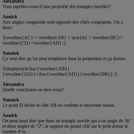
Alexandra
Vous rapellez-vous d’une propriété des triangles isocèles?
Annick
Aux angles congruents sont opposés des côtés congruents. On a
donc:
\[\overline{AC} = \overline{AB} \: \text{et} \: \overline{BC}=
\overline{CD}=\overline{AD}.\]
Yannick
Ça veut dire qu’on peut remplacer dans la proportion et ça donne:
\[\displaystyle\frac{\overline{AB}}
{\overline{AD}}=\frac{\overline{AD}}{\overline{DB}}.\]
Alexandra
Quelle conclusion en tirez-vous?
Yannick
Le point D divise le côté AB en extrême et moyenne raison.
Annick
On peut aussi dire que dans un triangle isocèle qui a un angle de 36°
et deux angles de 72°, le rapport du grand côté sur le petit donne le
nombre d’or.