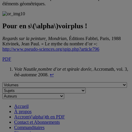
éléments géométriques.
Pour en s
\(\alpha\)
voir
plus
!
Regards sur la peinture, Mondrian
, Éditions Fabbri, Paris, 1988
Krivinek, Jean Paul. « Le mythe du nombre d’or »:
http://www.pseudo-sciences.org/spip.php?article796
PDF
Voir
Nautile,nombre d’or et spirale dorée
, Accromath, vol. 3,
été-automne 2008.
↩
Accueil
À propos
Accrom\(\alpha\)th en PDF
Contact et Abonnements
Commanditaires