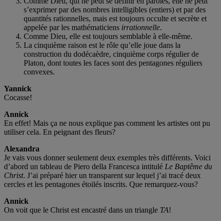
Comme Dieu, qui ne peut se définir en paroles, elle ne peut
s’exprimer par des nombres intelligibles (entiers) et par des
quantités rationnelles, mais est toujours occulte et secrète et
appelée par les mathématiciens
irrationnelle
.
Comme Dieu, elle est toujours semblable à elle-même.
La cinquième raison est le rôle qu’elle joue dans la
construction du dodécaèdre, cinquième corps régulier de
Platon, dont toutes les faces sont des pentagones réguliers
convexes.
Yannick
Cocasse!
Annick
En effet! Mais ça ne nous explique pas comment les artistes ont pu
utiliser cela. En peignant des fleurs?
Alexandra
Je vais vous donner seulement deux exemples très différents. Voici
d’abord un tableau de Piero della Francesca intitulé
Le Baptême du
Christ
. J’ai préparé hier un transparent sur lequel j’ai tracé deux
cercles et les pentagones étoilés inscrits. Que remarquez-vous?
Annick
On voit que le Christ est encastré dans un triangle
TA
!