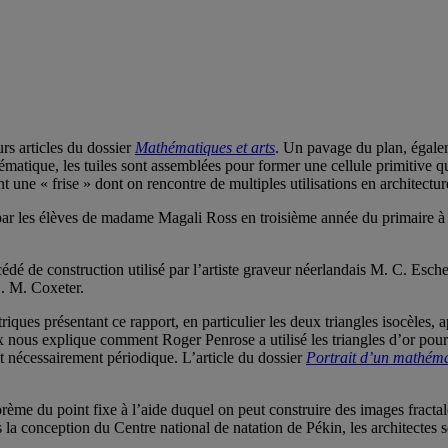
rs articles du dossier
Mathématiques et arts
. Un pavage du plan, égalem
tique, les tuiles sont assemblées pour former une cellule primitive qu
nt une « frise » dont on rencontre de multiples utilisations en architectur
 par les élèves de madame Magali Ross en troisième année du primaire à
é de construction utilisé par l’artiste graveur néerlandais M. C. Escher 
S. M. Coxeter.
ques présentant ce rapport, en particulier les deux triangles isocèles, ap
nous explique comment Roger Penrose a utilisé les triangles d’or pour f
it nécessairement périodique. L’article du dossier
Portrait d’un mathéma
orème du point fixe à l’aide duquel on peut construire des images fracta
la conception du Centre national de natation de Pékin, les architectes