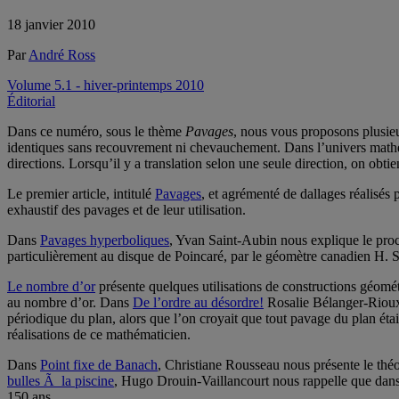
18 janvier 2010
Par
André Ross
Volume 5.1 - hiver-printemps 2010
Éditorial
Dans ce numéro, sous le thème
Pavages
, nous vous proposons plusieu
identiques sans recouvrement ni chevauchement. Dans l’univers mathéma
directions. Lorsqu’il y a translation selon une seule direction, on obtie
Le premier article, intitulé
Pavages
, et agrémenté de dallages réalisés
exhaustif des pavages et de leur utilisation.
Dans
Pavages hyperboliques
, Yvan Saint-Aubin nous explique le procéd
particulièrement au disque de Poincaré, par le géomètre canadien H. 
Le nombre d’or
présente quelques utilisations de constructions géométri
au nombre d’or. Dans
De l’ordre au désordre!
Rosalie Bélanger-Rioux 
périodique du plan, alors que l’on croyait que tout pavage du plan éta
réalisations de ce mathématicien.
Dans
Point fixe de Banach
, Christiane Rousseau nous présente le thé
bulles Ã la piscine
, Hugo Drouin-Vaillancourt nous rappelle que dans 
150 ans.