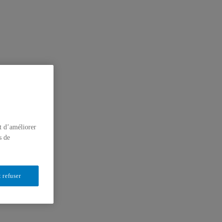
t d’améliorer
s de
 refuser