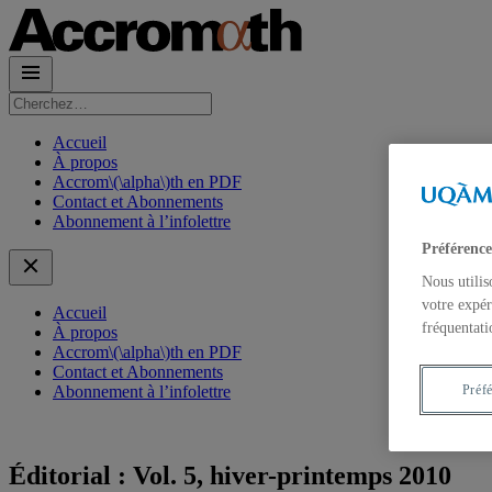
Rechercher :
Accueil
À propos
Accrom\(\alpha\)th en PDF
Contact et Abonnements
Abonnement à l’infolettre
Préférence
Nous utilis
votre expér
Accueil
fréquentati
À propos
Accrom\(\alpha\)th en PDF
Contact et Abonnements
Préf
Abonnement à l’infolettre
Éditorial : Vol. 5, hiver-printemps 2010