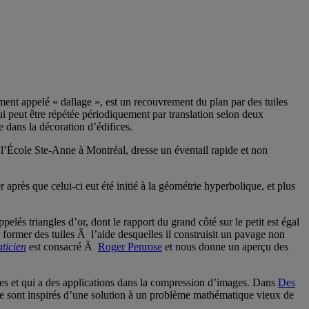
ent appelé « dallage », est un recouvrement du plan par des tuiles
i peut être répétée périodiquement par translation selon deux
e dans la décoration d’édifices.
 l’École Ste-Anne à Montréal, dresse un éventail rapide et non
après que celui-ci eut été initié à la géométrie hyperbolique, et plus
pelés triangles d’or, dont le rapport du grand côté sur le petit est égal
ormer des tuiles Ã l’aide desquelles il construisit un pavage non
ticien
est consacré Ã
Roger Penrose
et nous donne un aperçu des
les et qui a des applications dans la compression d’images. Dans
Des
 se sont inspirés d’une solution à un problème mathématique vieux de