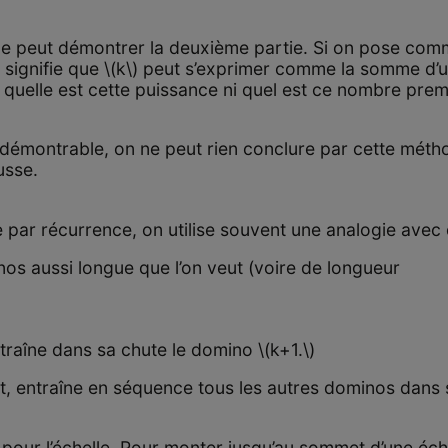
ne peut démontrer la deuxième partie. Si on pose com
la signifie que \(k\) peut s’exprimer comme la somme d’u
quelle est cette puissance ni quel est ce nombre premi
ndémontrable, on ne peut rien conclure par cette méth
usse.
uve par récurrence, on utilise souvent une analogie ave
os aussi longue que l’on veut (voire de longueur
traîne dans sa chute le domino \(k+1.\)
t, entraîne en séquence tous les autres dominos dans 
ur l’échelle. Pour monter jusqu’au sommet d’une échelle