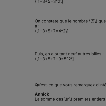
\[1+3+5=3^2\]
On constate que le nombre \(5\) que l
a :
\[1+3+5+7=4^2\]
Puis, en ajoutant neuf autres billes :
\[1+3+5+7+9=5^2\]
Qu’est-ce que vous remarquez d’int
Annick
La somme des \(n\) premiers entiers i