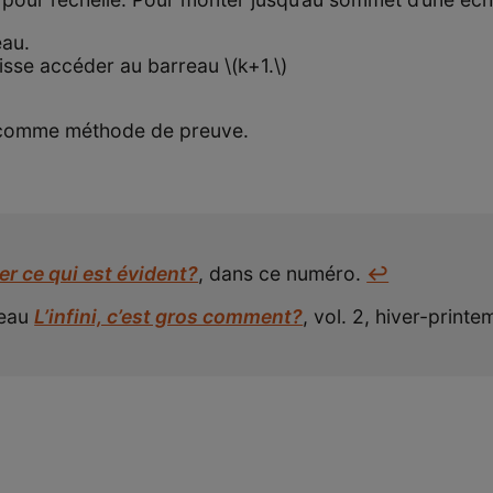
eau.
uisse accéder au barreau \(k+1.\)
 comme méthode de preuve.
r ce qui est évident?
, dans ce numéro.
↩
deau
L’infini, c’est gros comment?
, vol. 2, hiver-print