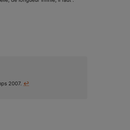
emps 2007.
↩