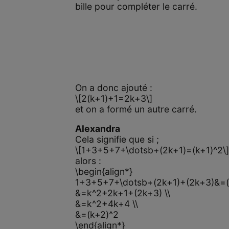
bille pour compléter le carré.
On a donc ajouté :
\[2(k+1)+1=2k+3\]
et on a formé un autre carré.
Alexandra
Cela signifie que si ;
\[1+3+5+7+\dotsb+(2k+1)=(k+1)^2\
alors :
\begin{align*}
1+3+5+7+\dotsb+(2k+1)+(2k+3)&=(k
&=k^2+2k+1+(2k+3) \\
&=k^2+4k+4 \\
&=(k+2)^2
\end{align*}