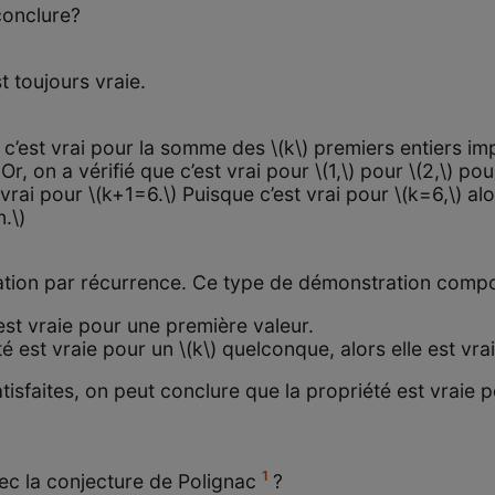
conclure?
t toujours vraie.
 c’est vrai pour la somme des \(k\) premiers entiers imp
r, on a vérifié que c’est vrai pour \(1,\) pour \(2,\) pour
 vrai pour \(k+1=6.\) Puisque c’est vrai pour \(k=6,\) alo
n.\)
tion par récurrence. Ce type de démonstration compo
 est vraie pour une première valeur.
é est vraie pour un \(k\) quelconque, alors elle est vrai
sfaites, on peut conclure que la propriété est vraie po
1
ec la conjecture de Polignac
?