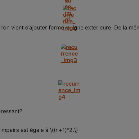
’on vient d’ajouter forme la ligne extérieure. De la mêm
éressant?
mpairs est égale à \((n+1)^2.\)