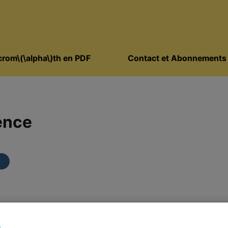
rom\(\alpha\)th en PDF
Contact et Abonnements
ence
euve par récurrence.