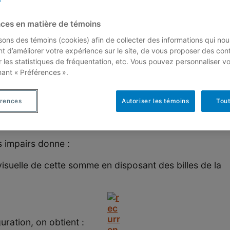
une méthode de preuve qui s’appelle preuve par récurren
ces en matière de témoins
isons des témoins (cookies) afin de collecter des informations qui nou
r récurrence est un outil très puissant que l’on attrib
t d’améliorer votre expérience sur le site, de vous proposer des con
riétés relatives aux nombres entiers positifs.
r les statistiques de fréquentation, etc. Vous pouvez personnaliser v
nant « Préférences ».
érences
Autoriser les témoins
Tout
ns suivantes :
 impairs donne :
isuelle de cette somme en disposant des billes de la
guration, on obtient :