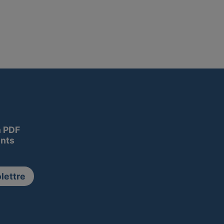
n PDF
nts
lettre