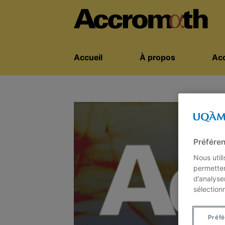
Accueil
À propos
Acc
Préféren
Nous util
permetten
d’analyse
sélection
Préf