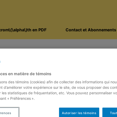
rom\(\alpha\)th en PDF
Contact et Abonnements
ces en matière de témoins
isons des témoins (cookies) afin de collecter des informations qui nou
t d’améliorer votre expérience sur le site, de vous proposer des con
r les statistiques de fréquentation, etc. Vous pouvez personnaliser v
nant « Préférences ».
érences
Autoriser les témoins
Tout