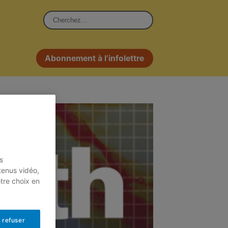
Rechercher :
Abonnement à l’infolettre
s
tenus vidéo,
otre choix en
 refuser