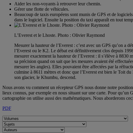
Aider les non-voyants à retrouver leur chemin.
Gérer une flotte de véhicules.
Beaucoup de taxis européens sont munis de GPS et de logiciels co
dans le logiciel. Ensuite la position du taxi apparaît en tout te
L’Everest et le Lhoste. Photo : Olivier Raymond
Mesurer la hauteur de l’Everest : c’est avec un GPS qu’on a dét
l’Everest ou le K2. Le débat est définitivement clos depuis 19
mesurer exactement la hauteur de l’Everest : il s’élève à 8830 
sa précision quand on sait que les mesures avaient été effectuées 
mesurer les angles). Elles pouvaient être affectées par la réf
culmine à 8611 mètres et donc que l’Everest est bien le Toit du
son glacier, le Khumbu, descend.
Nous avons vu comment un récepteur GPS nous donne notre position sur
lieux connus, par exemple en nous situant sur une carte. Pour qu’un GP
cartographie on utilise aussi des mathématiques. Nous aborderons ceci
PDF