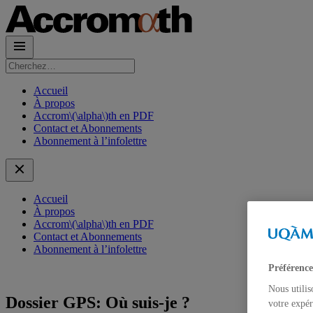
Rechercher :
Accueil
À propos
Accrom\(\alpha\)th en PDF
Contact et Abonnements
Abonnement à l’infolettre
Accueil
À propos
Accrom\(\alpha\)th en PDF
Contact et Abonnements
Abonnement à l’infolettre
Préférence
Nous utilis
Dossier GPS: Où suis-je ?
votre expér