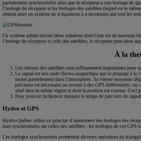
parfaitement synchronisées alors que le récepteur a une horloge de qua
l’horloge du récepteur et les horloges des satellites (lequel est le même
obtient alors un système de 4 équations à 4 inconnues qui sont les trois 
Ce système admet encore deux solutions dont l’une est de nouveau élim
l’horloge du récepteur et celle des satellites, le récepteur peut alors aju
À la thé
Les vitesses des satellites sont suffisamment importantes pour qu’
Le signal est une onde électro-magnétique qui se propage à la vi
moins partiellement dans l’atmosphère. Sa vitesse moyenne dépe
précision est nécessaire on recourt à des GPS différentiels : o
situé dans la même région et dont la position est connue. Ceci pe
Pour pouvoir facilement mesurer le temps de parcours du signal
Hydro et GPS
Hydro-Québec utilise ce principe d’ajustement des horloges des réce
sont synchronisées sur celles des satellites : les horloges de ces GPS s
Ces horloges synchronisées permettent diverses opérations de triangulati