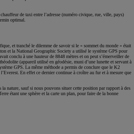
chauffeur de taxi entre l’adresse (numéro civique, rue, ville, pays)
hemin optimal.
fique, et tranché le dilemme de savoir si le « sommet du monde » était
ton et la National Geographic Society a utilisé le système GPS pour
avait conclu à une hauteur de 8848 mètres et on peut s’émerveiller de
théodolite (appareil utilisé en géodésie, muni d’une lunette et servant à
 du système GPS. La même méthode a permis de conclure que le K2
Everest. En effet ce dernier continue à croître au fur et à mesure que
 nature, sauf si nous pouvons situer cette position par rapport à des
rre étant une sphère et la carte un plan, pour faire de la bonne