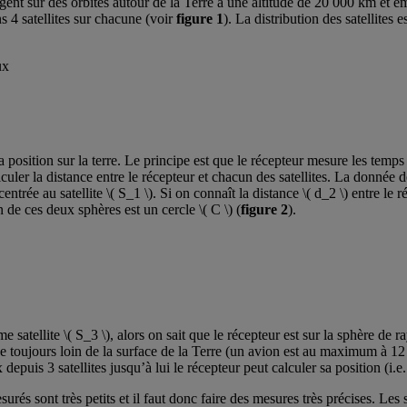
nt sur des orbites autour de la Terre à une altitude de 20 000 km et é
s 4 satellites sur chacune (voir
figure 1
). La distribution des satellites 
 position sur la terre. Le principe est que le récepteur mesure les temps
ler la distance entre le récepteur et chacun des satellites. La donnée de l
ntrée au satellite \( S_1 \). Si on connaît la distance \( d_2 \) entre le r
n de ces deux sphères est un cercle \( C \) (
figure 2
).
me satellite \( S_3 \), alors on sait que le récepteur est sur la sphère de 
ve toujours loin de la surface de la Terre (un avion est au maximum à 12 
puis 3 satellites jusqu’à lui le récepteur peut calculer sa position (i.e. 
és sont très petits et il faut donc faire des mesures très précises. Les 