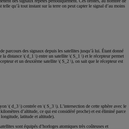
mettent des signaux répétés périodiquement. Ces orbites, au nombre de
est telle qu’à tout instant sur la terre on peut capter le signal d’au moins
 de parcours des signaux depuis les satellites jusqu’à lui. Étant donné
a distance \( d_1 \) entre un satellite \( S_1 \) et le récepteur permet
écepteur et un deuxième satellite \( S_2 \), on sait que le récepteur est
rayon \( d_3 \) centrée en \( S_3 \). L’intersection de cette sphère avec le
kilomètres d’altitude, ce qui est considéré proche) et est éliminé parce
longitude, latitude et altitude).
satellites sont équipés d’horloges atomiques très coûteuses et