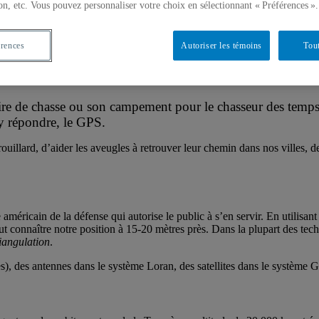
on, etc. Vous pouvez personnaliser votre choix en sélectionnant « Préférences ».
érences
Autoriser les témoins
Tout
toire de chasse ou son campement pour le chasseur des temps
y répondre, le GPS.
brouillard, d’aider les aveugles à retrouver leur chemin dans nos villes
ricain de la défense qui autorise le public à s’en servir. En utilisant
ut connaître notre position à 15-20 mètres près. Dans la plupart des tec
riangulation
.
es), des antennes dans le système Loran, des satellites dans le système 