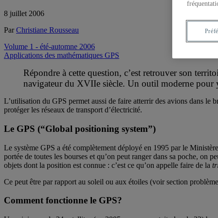
fréquentati
8 juillet 2006
Par
Christiane Rousseau
Préf
Volume 1 - été-automne 2006
Applications des mathématiques
GPS
Répondre à cette question, c’est retrouver son terri
navigateur du XVIIe siècle. Un outil moderne pour 
L’utilisation du GPS permet aussi de faire atterrir des avions dans le 
protéger les réseaux de transport d’électricité.
Le GPS (“Global positioning system”)
Le système GPS a été complètement déployé en 1995 par le Ministère amé
portée de toutes les bourses et qu’on peut ranger dans sa poche, on pe
objets dont la position est connue : c’est ce qu’on appelle faire de la
t
Ce peut être par rapport au soleil ou aux étoiles (voir section problèm
Comment fonctionne le GPS?