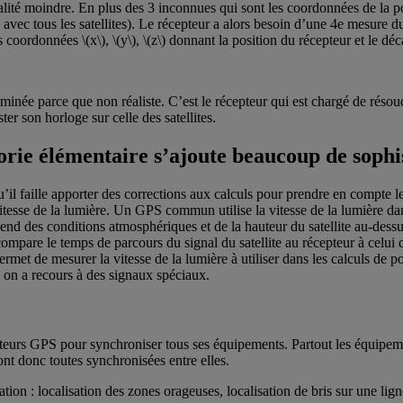
lité moindre. En plus des 3 inconnues qui sont les coordonnées de la po
 avec tous les satellites). Le récepteur a alors besoin d’une 4e mesure du
coordonnées \(x\), \(y\), \(z\) donnant la position du récepteur et le décal
inée parce que non réaliste. C’est le récepteur qui est chargé de résoud
ster son horloge sur celle des satellites.
orie élémentaire s’ajoute beaucoup de sophi
il faille apporter des corrections aux calculs pour prendre en compte les t
tesse de la lumière. Un GPS commun utilise la vitesse de la lumière dans 
nd des conditions atmosphériques et de la hauteur du satellite au-dessu
n compare le temps de parcours du signal du satellite au récepteur à ce
rmet de mesurer la vitesse de la lumière à utiliser dans les calculs de po
 on a recours à des signaux spéciaux.
pteurs GPS pour synchroniser tous ses équipements. Partout les équip
ont donc toutes synchronisées entre elles.
on : localisation des zones orageuses, localisation de bris sur une ligne