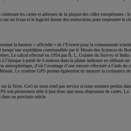
ntenant les cartes et adresses de la plupart des villes européennes : le 
mps sur un écran et le logiciel donne des instructions pour emprunter le c
erminé la hauteur « officielle » de l’Everest pour la communauté scienti
98 lorsqu’une expédition commanditée par le Musée des Sciences de Bos
mètres. Le calcul effectué en 1954 par B. L. Gulatee du Survey of India 
à l’époque à partir de 6 stations dans la plaine indienne en utilisant un 
raction atmosphérique, d’où l’avantage d’une mesure effectuée à l’aide
 Monde. Le système GPS permet également de mesurer la croissance de l’
 la Terre. Ceci ne nous rend pas service si nous sommes perdus dans la
S soit pleinement utile il faut donc que nous disposions de cartes. La Te
 dans un prochain article.