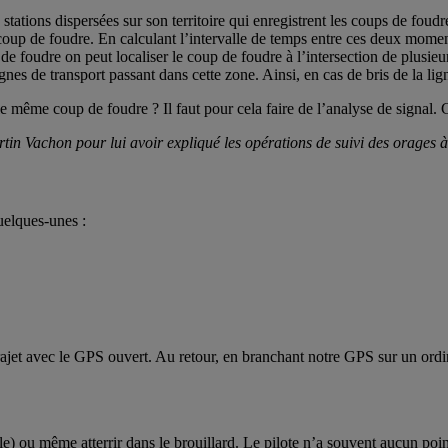
tions dispersées sur son territoire qui enregistrent les coups de foudre. 
 coup de foudre. En calculant l’intervalle de temps entre ces deux momen
de foudre on peut localiser le coup de foudre à l’intersection de plusieu
s de transport passant dans cette zone. Ainsi, en cas de bris de la ligne
e même coup de foudre ? Il faut pour cela faire de l’analyse de signal.
artin Vachon pour lui avoir expliqué les opérations de suivi des orage
uelques-unes :
ajet avec le GPS ouvert. Au retour, en branchant notre GPS sur un ordinat
lle) ou même atterrir dans le brouillard. Le pilote n’a souvent aucun poin