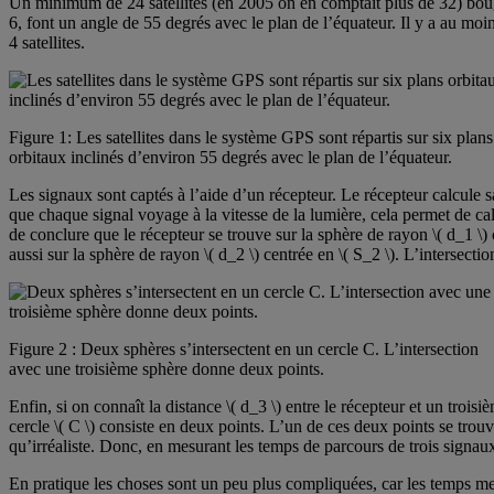
Un minimum de 24 satellites (en 2005 on en comptait plus de 32) bouge
6, font un angle de 55 degrés avec le plan de l’équateur. Il y a au moin
4 satellites.
Figure 1: Les satellites dans le système GPS sont répartis sur six plans
orbitaux inclinés d’environ 55 degrés avec le plan de l’équateur.
Les signaux sont captés à l’aide d’un récepteur. Le récepteur calcule sa
que chaque signal voyage à la vitesse de la lumière, cela permet de calcu
de conclure que le récepteur se trouve sur la sphère de rayon \( d_1 \) ce
aussi sur la sphère de rayon \( d_2 \) centrée en \( S_2 \). L’intersectio
Figure 2 : Deux sphères s’intersectent en un cercle C. L’intersection
avec une troisième sphère donne deux points.
Enfin, si on connaît la distance \( d_3 \) entre le récepteur et un troisiè
cercle \( C \) consiste en deux points. L’un de ces deux points se trou
qu’irréaliste. Donc, en mesurant les temps de parcours de trois signaux de
En pratique les choses sont un peu plus compliquées, car les temps mesur