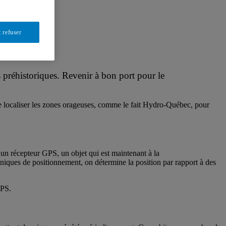
 refuser
 préhistoriques. Revenir à bon port pour le
, de localiser les zones orageuses, comme le fait Hydro-Québec, pour
 un récepteur GPS, un objet qui est maintenant à la
hniques de positionnement, on détermine la position par rapport à des
GPS.