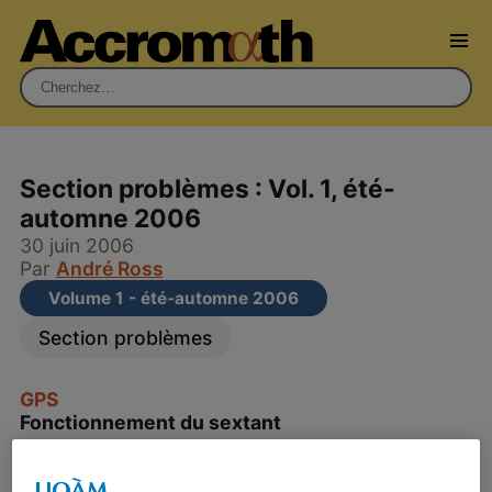
Rechercher :
Section problèmes : Vol. 1, été-
automne 2006
30 juin 2006
Par
André Ross
Volume 1 - été-automne 2006
Section problèmes
GPS
Fonctionnement du sextant
Le sextant est un instrument
beaucoup plus ancien que le