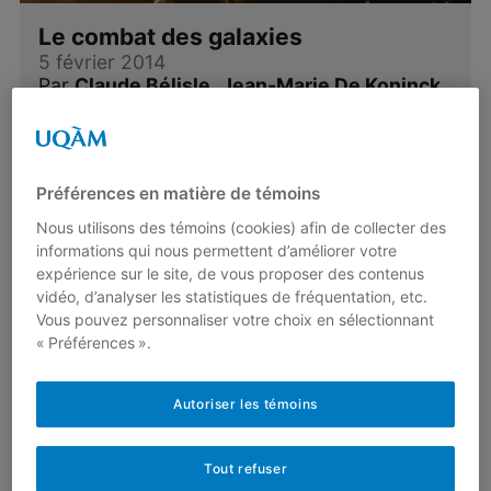
Le combat des galaxies
5 février 2014
Par
Claude Bélisle
,
Jean-Marie De Koninck
Avez-vous aimé le film « L’Empire contre-
attaque »? Si oui, vous vous souvenez sans
doute de cette scène dans laquelle l’intrépide
Préférences en matière de témoins
Han…
Nous utilisons des témoins (cookies) afin de collecter des
Lire plus
informations qui nous permettent d’améliorer votre
expérience sur le site, de vous proposer des contenus
vidéo, d’analyser les statistiques de fréquentation, etc.
Vous pouvez personnaliser votre choix en sélectionnant
« Préférences ».
Autoriser les témoins
Tout refuser