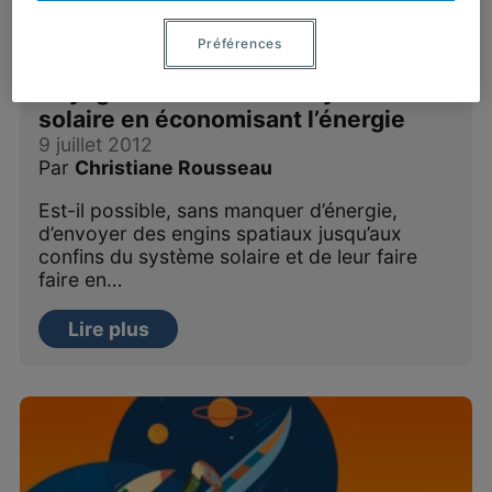
Préférences
Voyager aux confins du système
solaire en économisant l’énergie
9 juillet 2012
Par
Christiane Rousseau
Est-il possible, sans manquer d’énergie,
d’envoyer des engins spatiaux jusqu’aux
confins du système solaire et de leur faire
faire en…
Lire plus