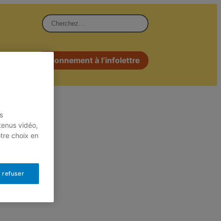
Rechercher :
s
Abonnement à l’infolettre
s
tenus vidéo,
otre choix en
 refuser