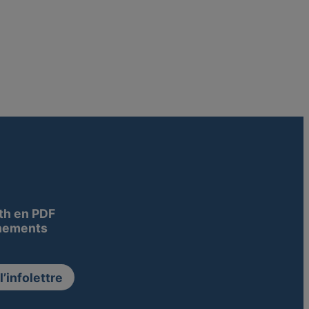
th en PDF
nements
’infolettre