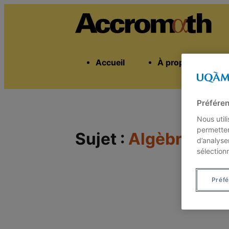
Accueil
À propos
Préféren
Nous util
permetten
Sujet :
Algèbre
d’analyse
sélection
Préf