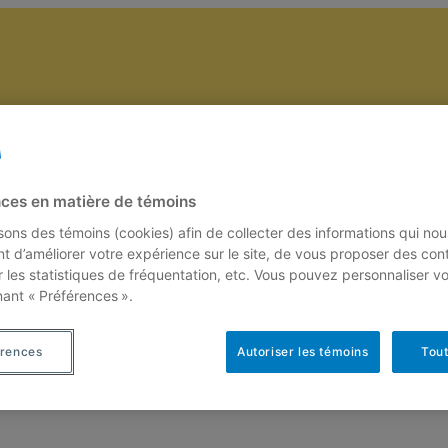
Accrom\(\alpha\)th en PDF
Contact et Abonnement
ces en matière de témoins
isons des témoins (cookies) afin de collecter des informations qui nou
t d’améliorer votre expérience sur le site, de vous proposer des con
r les statistiques de fréquentation, etc. Vous pouvez personnaliser v
nant « Préférences ».
érences
Autoriser les témoins
Tout