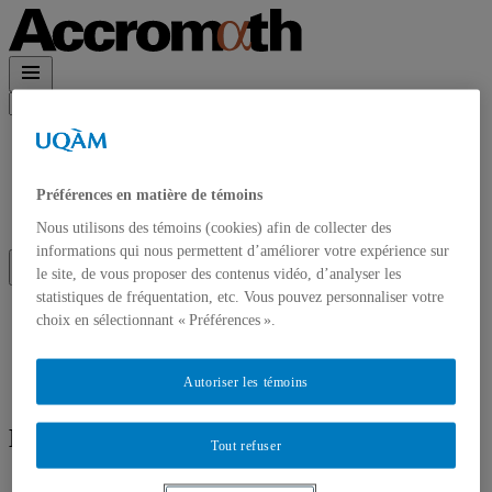
Rechercher :
Accueil
À propos
Accrom\(\alpha\)th en PDF
Préférences en matière de témoins
Contact et Abonnements
Abonnement à l’infolettre
Nous utilisons des témoins (cookies) afin de collecter des
informations qui nous permettent d’améliorer votre expérience sur
le site, de vous proposer des contenus vidéo, d’analyser les
statistiques de fréquentation, etc. Vous pouvez personnaliser votre
Accueil
choix en sélectionnant « Préférences ».
À propos
Accrom\(\alpha\)th en PDF
Contact et Abonnements
Autoriser les témoins
Abonnement à l’infolettre
Écrit par
Annie Claude Prud'Homme
Tout refuser