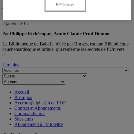
Préférences
Bibliothèque de Babel
2 janvier 2012
Par
Philippe Etchécopar
,
Annie Claude Prud'Homme
La Bibliothèque de Babel1, rêvée par Borges, est une Bibliothèque
cauchemardesque et infinie, qui renferme les secrets de l’Univers
et…
Lire plus
Accueil
À propos
Accrom\(\alpha\)th en PDF
Contact et Abonnements
Commanditaires
Sites amis
Abonnement à l’infolettre