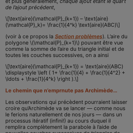
et plus généralement,
chaque ajout étant le quart
de l’ajout précédent
,
\[\text{aire}(\mathcal{P}_{k+1}) – \text{aire}
(\mathcal{P}_k)= \frac{1}{4^k} \text{aire}(ABC)\]
(voir à ce propos la
Section problèmes
). L’aire du
polygone \(\mathcal{P}_{k+1}\) pouvant être vue
comme la somme de l’aire du triangle initial et de
toutes les couches successives, on a ainsi
\[\text{aire}(\mathcal{P}_{k+1}) = \text{aire}(ABC)
\displaystyle \left ( 1+ \frac{1}{4} + \frac{1}{4^2} +
\ldots + \frac{1}{4^k} \right ).\]
Le chemin que n’emprnute pas Archimède…
Les observations qui précèdent pourraient laisser
croire qu’Archimède va se lancer — comme nous
le ferions naturellement de nos jours — dans un
processus itératif (infini!) au cours duquel il
remplira complètement la parabole à l’aide de