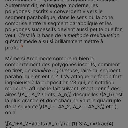
Autrement dit, en langage moderne, les
polygones inscrits « convergent » vers le
segment parabolique, dans le sens où la zone
comprise entre le segment parabolique et les
polygones successifs devient aussi petite que l’on
veut. C’est là la base de la
méthode d’exhaustion
qu’Archimède a su si brillamment mettre à
8
profit.
Même si Archimède comprend bien le
comportement des polygones inscrits, comment
en tirer, de
manière rigoureuse
, l’aire du segment
parabolique en entier? Il s’y attaque de façon fort
ingénieuse à la proposition 23 qui, en notation
moderne, affirme le fait suivant: étant donné des
aires \(A_1, A_2,\ldots, A_n,\) desquelles \(A_1\) est
la plus grande et dont chacune vaut le quadruple
de la suivante \((A_1 = 4A_2, A_2 = 4A_3,\) etc.),
on a
\[A_1+A_2+\ldots+A_n+\frac{1}{3}A_n=\frac{4}