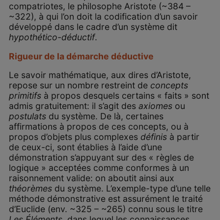
compatriotes, le philosophe Aristote (~384 –
~322), à qui l’on doit la codification d’un savoir
développé dans le cadre d’un système dit
hypothético-déductif
.
Rigueur de la démarche déductive
Le savoir mathématique, aux dires d’Aristote,
repose sur un nombre restreint de
concepts
primitifs
à propos desquels certains « faits » sont
admis gratuitement: il s’agit des
axiomes
ou
postulats
du système. De là, certaines
affirmations à propos de ces concepts, ou à
propos d’objets plus complexes
définis
à partir
de ceux-ci, sont établies à l’aide d’une
démonstration s’appuyant sur des « règles de
logique » acceptées comme conformes à un
raisonnement valide: on aboutit ainsi aux
théorèmes
du système. L’exemple-type d’une telle
méthode démonstrative est assurément le traité
d’Euclide (env. ~325 – ~265) connu sous le titre
Les Éléments
, dans lequel les connaissances