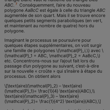
7
ABC
.
Conséquemment, l’aire du nouveau
polygone
AaBcC
est égale à celle du triangle
ABC
augmentée de son quart. Mais il se trouve encore
quelques petits segments paraboliques (en vert,
et maintenant au nombre de quatre) hors du
polygone.
Imaginant le processus se poursuivre pour
quelques étapes supplémentaires, on voit surgir
une famille de polygones \(\mathcal{P}_i,\) avec \
(\mathcal{P}_1 = ABC, \mathcal{P}_2 = AaBcC,\)
etc. Concentrons-nous sur l’ajout fait lors du
passage d’un polygone au suivant, c’est-à-dire
sur la nouvelle « croûte » qui s’insère à étape du
processus. On obtient alors
\[\text{aire}(\mathcal{P}_2) – \text{aire}
(\mathcal{P}_1)= \frac{1}{4} \text{aire}(ABC),\\
\text{aire}(\mathcal{P}_3) – \text{aire}
(\mathcal{P}_2)= \frac{1}{4^2} \text{aire}(ABC),\]