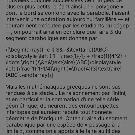
nouvelles couches successives de triangles de
plus en plus petits, créant ainsi un « polygone »
dont le bord se confond avec la parabole. Faisant
intervenir une opération aujourd’hui familière — et
couramment exécutée par les étudiants du cégep
—, on pourrait ainsi en conclure que l’aire
S
du
segment parabolique est donnée par
\[\begin{array}{r c l} S&=&\text{aire}(ABC)
\displaystyle \left ( 1+ \frac{1}{4} + \frac{1}{4^2} +
\ldots \right )\\&=&\text{aire}(ABC)\displaystyle
\left (\frac{1}{1-1/4}\right )=\frac{4}{3}\text{aire}
(ABC).\end{array}\]
Mais les mathématiques grecques ne sont pas
rendues à ce stade… Le raisonnement par l’infini,
et en particulier la sommation d’une telle série
géométrique, demeurent des entourloupettes
interlopes qui auraient rebuté tout honnête
géomètre de l’Antiquité. Obtenir l’aire du segment
parabolique par une espèce de « passage à la
limite », comme on a appris à le faire au fil des