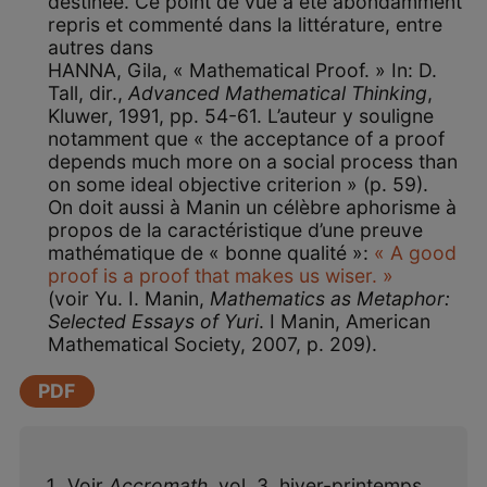
destinée. Ce point de vue a été abondamment
repris et commenté dans la littérature, entre
autres dans
HANNA, Gila, « Mathematical Proof. » In: D.
Tall, dir.,
Advanced Mathematical Thinking
,
Kluwer, 1991, pp. 54-61. L’auteur y souligne
notamment que « the acceptance of a proof
depends much more on a social process than
on some ideal objective criterion » (p. 59).
On doit aussi à Manin un célèbre aphorisme à
propos de la caractéristique d’une preuve
mathématique de « bonne qualité »:
« A good
proof is a proof that makes us wiser. »
(voir Yu. I. Manin,
Mathematics as Metaphor:
Selected Essays of Yuri
. I Manin, American
Mathematical Society, 2007, p. 209).
PDF
Voir
Accromath
, vol. 3, hiver-printemps