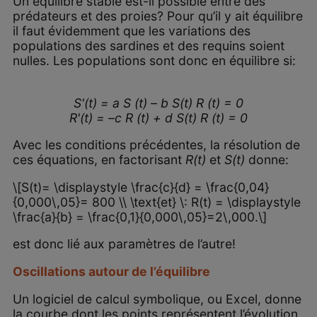
Un équilibre stable est-il possible entre des
prédateurs et des proies? Pour qu’il y ait équilibre
il faut évidemment que les variations des
populations des sardines et des requins soient
nulles. Les populations sont donc en équilibre si:
S'(t) = a S (t) – b S(t) R (t) = 0
R'(t) = –c R (t) + d S(t) R (t) = 0
Avec les conditions précédentes, la résolution de
ces équations, en factorisant
R(t)
et
S(t)
donne:
\[S(t)= \displaystyle \frac{c}{d} = \frac{0,04}
{0,000\,05}= 800 \\ \text{et} \: R(t) = \displaystyle
\frac{a}{b} = \frac{0,1}{0,000\,05}=2\,000.\]
est donc lié aux paramètres de l’autre!
Oscillations autour de l’équilibre
Un logiciel de calcul symbolique, ou Excel, donne
la courbe dont les points représentent l’évolution