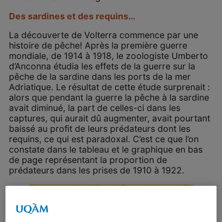
Des sardines et des requins…
La découverte de Volterra commence par une
histoire de pêche! Après la première guerre
mondiale, de 1914 à 1918, le zoologiste Umberto
d’Anconna étudia les effets de la guerre sur la
pêche de la sardine dans les ports de la mer
Adriatique. Le résultat de cette étude surprenait :
alors que pendant la guerre la pêche à la sardine
avait diminué, la part de celles-ci dans les
captures, qui aurait dû augmenter, avait pourtant
baissé au profit de leurs prédateurs dont les
requins, ce qui est paradoxal. C’est ce que l’on
constate dans le tableau et le graphique en bas
de page représentant la proportion de
prédateurs dans les prises de 1910 à 1922.