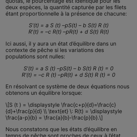
quotas, le pourcentage est identique pour les
deux espèces, la quantité capturée par les filets
étant proportionnelle à la présence de chacune:
S'(t) = a S (t) –pS(t) – b S(t) R (t)
R'(t) = –c R(t) –pR(t) + d S(t) R(t)
Ici aussi, il y aura un état d’équilibre dans un
contexte de pêche si les variations des
populations sont nulles:
S'(t) = a S (t) –pS(t) – b S(t) R (t) = 0
R'(t) = –c R (t) –pR(t) + d S(t) R (t) = 0
En résolvant ce système de deux équations nous
obtenons un équilibre lorsque:
\[S (t ) = \displaystyle \frac{c+p}{d}=\frac{c}
{d}+\frac{p}{d} \\ \text{et} \: R(t) = \displaystyle
\frac{a-p}{b} = \frac{a}{b}-\frac{p}{b}.\]
Nous constatons que les états d’équilibre en
temps de pêche sont proches de ceux à l’état