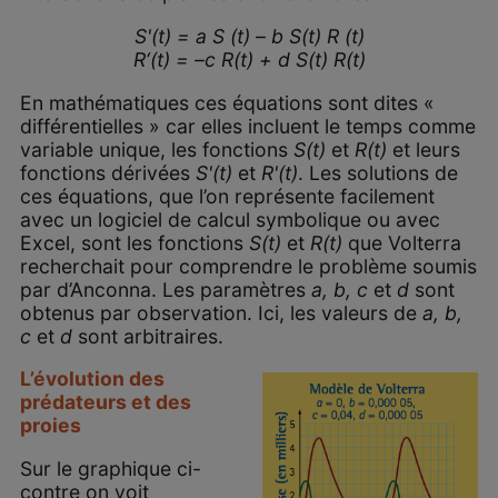
S'(t) = a S (t) – b S(t) R (t)
R‘(t) = –c R(t) + d S(t) R(t)
En mathématiques ces équations sont dites «
différentielles » car elles incluent le temps comme
variable unique, les fonctions
S(t)
et
R(t)
et leurs
fonctions dérivées
S'(t)
et
R'(t)
. Les solutions de
ces équations, que l’on représente facilement
avec un logiciel de calcul symbolique ou avec
Excel, sont les fonctions
S(t)
et
R(t)
que Volterra
recherchait pour comprendre le problème soumis
par d’Anconna. Les paramètres
a, b, c
et
d
sont
obtenus par observation. Ici, les valeurs de
a, b,
c
et
d
sont arbitraires.
L’évolution des
prédateurs et des
proies
Sur le graphique ci-
contre on voit