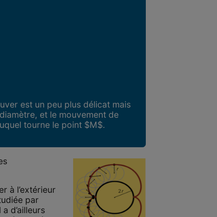
uver est un peu plus délicat mais
n diamètre, et le mouvement de
quel tourne le point $M$.
es
r à l’extérieur
tudiée par
a d’ailleurs