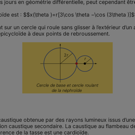
s jours en géométrie différentielle, peut cependant êt
ïde est : $$x(\theta )=r[3\cos \theta −\cos (3\theta )]
sur un cercle qui roule sans glisser à l’extérieur d’un
épicycloïde à deux points de rebroussement.
austique obtenue par des rayons lumineux issus d’une 
lation caustique secondaire. La caustique au flambeau d
érence de la tasse est une cardioïde.