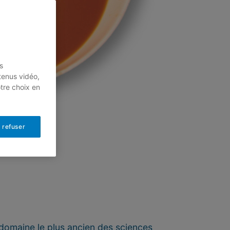
s
tenus vidéo,
otre choix en
 refuser
 domaine le plus ancien des sciences