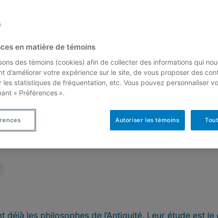
ces en matière de témoins
isons des témoins (cookies) afin de collecter des informations qui nou
t d’améliorer votre expérience sur le site, de vous proposer des con
r les statistiques de fréquentation, etc. Vous pouvez personnaliser v
nant « Préférences ».
a tasse de thé
érences
Autoriser les témoins
Tout
déjà les philosophes de l’Antiquité. Leur étude est le