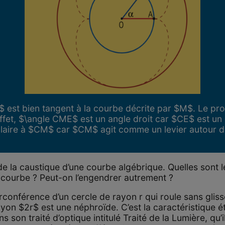
$ est bien tangent à la courbe décrite par $M$. Le pro
effet, $\angle CME$ est un angle droit car $CE$ est u
aire à $CM$ car $CM$ agit comme un levier autour du
de la caustique d’une courbe algébrique. Quelles sont l
 courbe ? Peut-on l’engendrer autrement ?
circonférence d’un cercle de rayon r qui roule sans glisse
ayon $2r$ est une néphroïde. C’est la caractéristique é
on traité d’optique intitulé Traité de la Lumière, qu’il 