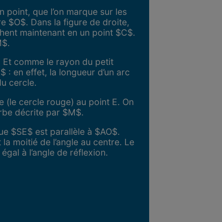
n point, que l’on marque sur les
re $O$. Dans la figure de droite,
uchent maintenant en un point $C$.
M$.
 Et comme le rayon du petit
 : en effet, la longueur d’un arc
du cercle.
e (le cercle rouge) au point E. On
urbe décrite par $M$.
ue $SE$ est parallèle à $AO$.
a moitié de l’angle au centre. Le
égal à l’angle de réflexion.