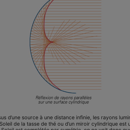
us d’une source à une distance infinie, les rayons lumi
Soleil de la tasse de thé ou d’un miroir cylindrique est
Soleil est complétée par symétrie, on ne voit donc que