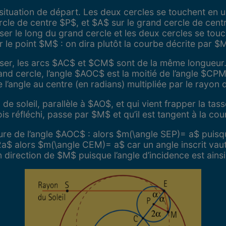
 situation de départ. Les deux cercles se touchent en u
rcle de centre $P$, et $A$ sur le grand cercle de cent
isser le long du grand cercle et les deux cercles se to
 le point $M$ : on dira plutôt la courbe décrite par $
sser, les arcs $AC$ et $CM$ sont de la même longueur.
rand cercle, l’angle $AOC$ est la moitié de l’angle $CPM$
 l’angle au centre (en radians) multipliée par le rayon 
 soleil, parallèle à $AO$, et qui vient frapper la tass
is réfléchi, passe par $M$ et qu’il est tangent à la co
ure de l’angle $AOC$ : alors $m(\angle SEP)= a$ puisq
 alors $m(\angle CEM)= a$ car un angle inscrit vaut l
n direction de $M$ puisque l’angle d’incidence est ainsi 