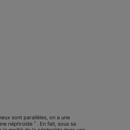
neux sont parallèles, on a une
1
 une néphroïde
. En fait, sous sa
 la moitié de la néphroïde dans une