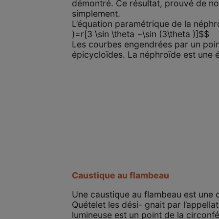
démontré. Ce résultat, prouvé de no
simplement.
L’équation paramétrique de la néphro
)=r[3 \sin \theta −\sin (3\theta )]$$
Les courbes engendrées par un point 
épicycloïdes. La néphroïde est une 
Caustique au flambeau
Une caustique au flambeau est une c
Quételet les dési- gnait par l’appel
lumineuse est un point de la circonf