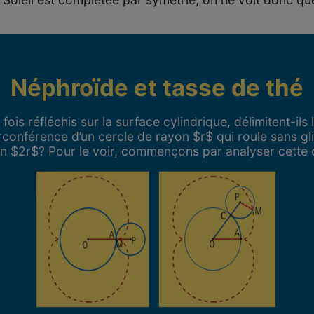
Néphroïde et tasse de thé
fois réfléchis sur la surface cylindrique, délimitent-ils
circonférence d’un cercle de rayon $r$ qui roule sans gli
on $2r$? Pour le voir, commençons par analyser cette